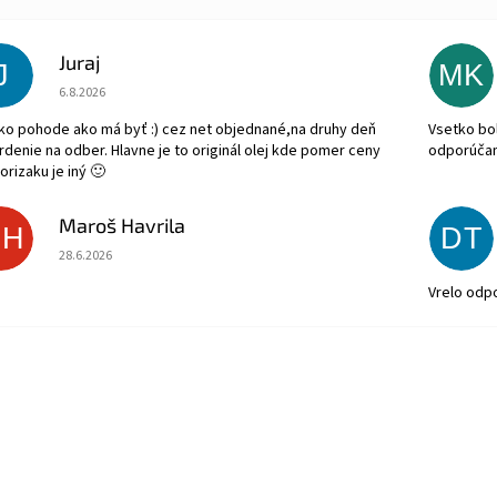
Juraj
J
MK
Hodnotenie obchodu je 5 z 5 hviezdičiek.
6.8.2026
ko pohode ako má byť :) cez net objednané,na druhy deň
Vsetko bol
rdenie na odber. Hlavne je to originál olej kde pomer ceny
odporúča
orizaku je iný 🙂
Maroš Havrila
MH
DT
Hodnotenie obchodu je 5 z 5 hviezdičiek.
28.6.2026
Vrelo odp