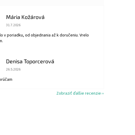
Mária Kožárová
Hodnotenie obchodu je 5 z 5 hviezdičiek.
31.7.2026
o v poriadku, od objednania až k doručeniu. Vrelo
m.
Denisa Toporcerová
Hodnotenie obchodu je 5 z 5 hviezdičiek.
26.5.2026
orúčam
Zobraziť ďalšie recenzie