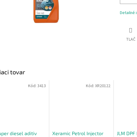
Detailné 
TLAČ
iaci tovar
Kód:
3413
Kód:
XR20122
uper diesel aditiv
Xeramic Petrol Injector
JLM DPF K