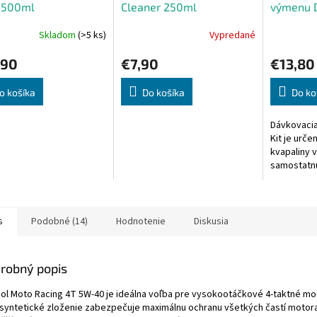
ý 500ml
Cleaner 250ml
výmenu D
Skladom
(>5 ks)
Vypredané
,90
€7,90
€13,80
o košíka
Do košíka
Do ko
Dávkovacia
Kit je urč
kvapaliny v
samostatn
aditívum p
vstrekuje d
s
Podobné (14)
Hodnotenie
Diskusia
robný popis
ol Moto Racing 4T 5W-40 je ideálna voľba pre vysokootáčkové 4-taktné mo
 syntetické zloženie zabezpečuje maximálnu ochranu všetkých častí motora