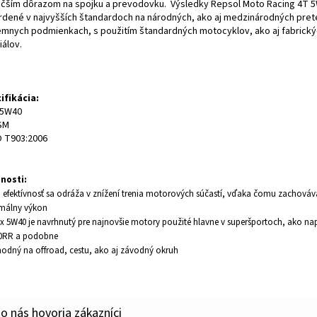
äčším dôrazom na spojku a prevodovku. Výsledky Repsol Moto Racing 4T 5
rdené v najvyšších štandardoch na národných, ako aj medzinárodných pret
émnych podmienkach, s použitím štandardných motocyklov, ako aj fabrick
iálov.
ifikácia:
 5W40
 SM
 T903:2006
2
tnosti:
o efektívnosť sa odráža v znížení trenia motorových súčastí, vďaka čomu zachováv
málny výkon
ex 5W40 je navrhnutý pre najnovšie motory použité hlavne v superšportoch, ako n
00RR a podobne
vhodný na offroad, cestu, ako aj závodný okruh