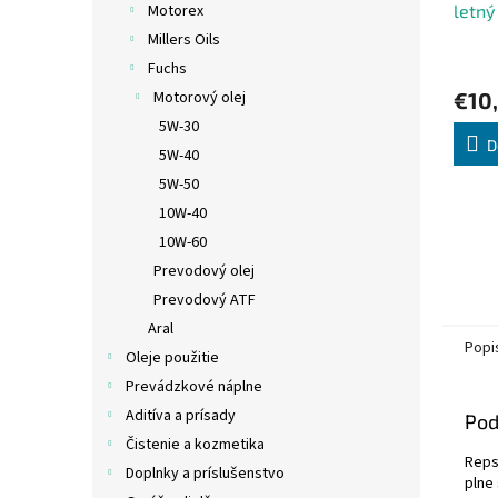
letn
Motorex
Millers Oils
Fuchs
€10
Motorový olej
5W-30
D
5W-40
5W-50
10W-40
10W-60
Prevodový olej
Prevodový ATF
Aral
Popi
Oleje použitie
Prevádzkové náplne
Aditíva a prísady
Pod
Čistenie a kozmetika
Reps
Doplnky a príslušenstvo
plne