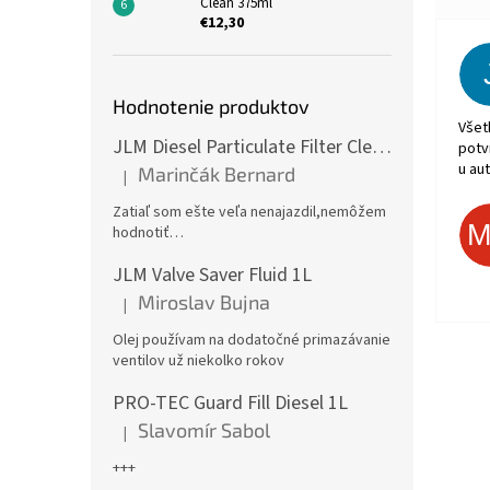
Clean 375ml
€12,30
Hodnotenie produktov
Všet
JLM Diesel Particulate Filter Cleaner 375ml - čistič DPF
potv
u aut
Marinčák Bernard
|
Hodnotenie produktu je 5 z 5 hviezdičiek.
Zatiaľ som ešte veľa nenajazdil,nemôžem
hodnotiť…
JLM Valve Saver Fluid 1L
Miroslav Bujna
|
Hodnotenie produktu je 5 z 5 hviezdičiek.
Olej používam na dodatočné primazávanie
ventilov už niekolko rokov
PRO-TEC Guard Fill Diesel 1L
Slavomír Sabol
|
Hodnotenie produktu je 5 z 5 hviezdičiek.
+++