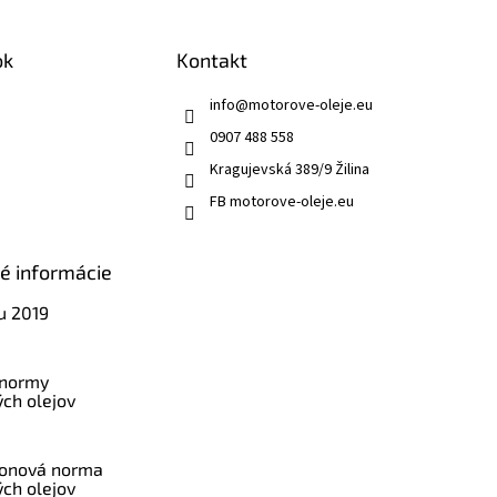
ok
Kontakt
info
@
motorove-oleje.eu
0907 488 558
Kragujevská 389/9 Žilina
FB motorove-oleje.eu
ké informácie
u 2019
 normy
ch olejov
konová norma
ch olejov