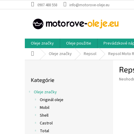
Prejsť
0907 488 558
info@motorove-oleje.eu
na
obsah
Oleje značky
Oleje použitie
Prevádzkové ná
Domov
Oleje značky
Repsol
Repsol Moto R
B
Rep
o
Preskočiť
č
Priemer
Neohod
Kategórie
kategórie
n
hodnote
ý
produkt
Oleje značky
p
je
Originál oleje
0,0
a
z
Mobil
n
5
e
Shell
hviezdič
l
Castrol
Total