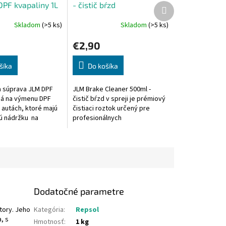
PF kvapaliny 1L
- čistič bŕzd
Ďalší
produkt
Skladom
(>5 ks)
Skladom
(>5 ks)
€2,90
šíka
Do košíka
 súprava JLM DPF
JLM Brake Cleaner 500ml -
ená na výmenu DPF
čistič bŕzd v spreji je prémiový
 autách, ktoré majú
čistiaci roztok určený pre
ú nádržku na
profesionálnych
re DPF. Toto aditívum
automechanikov a technikov.
o paliva riadiaca...
Naše pokročilé zloženie
vynikajúco...
Dodatočné parametre
tory. Jeho
Kategória
:
Repsol
, s
Hmotnosť
:
1 kg