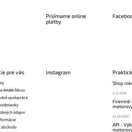
Prijímame online
Facebo
platby
ie pre vás
Instagram
Praktic
ány
Shop rok
e MANN filtrov
3.12.2019
dná spolupráca
Firemné
podmienky
motorový
obných údajov
21.10.2019
nformácie
API - Vý
 obchodu
motorový