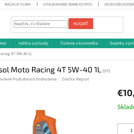
MAZACIE PLÁNY
VYHĽADÁVANIE MANN FILTROV
VEĽKOOBCHODNÁ
HĽADAŤ
plne
Aditíva a prísady
Čistenie a kozmetika
Doplnky a pr
acing 4T 5W-40 1L
sol Moto Racing 4T 5W-40 1L
2975
né
notené
Podrobnosti hodnotenia
Značka:
Repsol
nie
€10
u
Jednotk
Skla
cena:
iek.