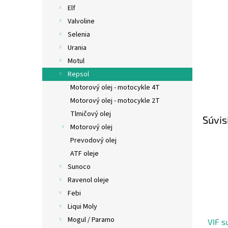
Elf
Valvoline
Selenia
Urania
Motul
Repsol
Motorový olej - motocykle 4T
Motorový olej - motocykle 2T
Tlmičový olej
Súvis
Motorový olej
Prevodový olej
ATF oleje
Sunoco
Ravenol oleje
Febi
Liqui Moly
Mogul / Paramo
VIF s