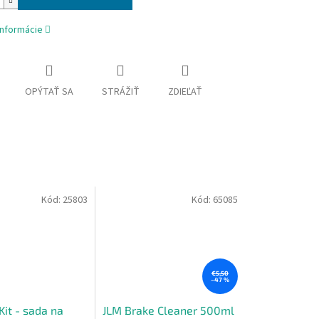
informácie
OPÝTAŤ SA
STRÁŽIŤ
ZDIEĽAŤ
Kód:
25803
Kód:
65085
€5,50
–47 %
it - sada na
JLM Brake Cleaner 500ml