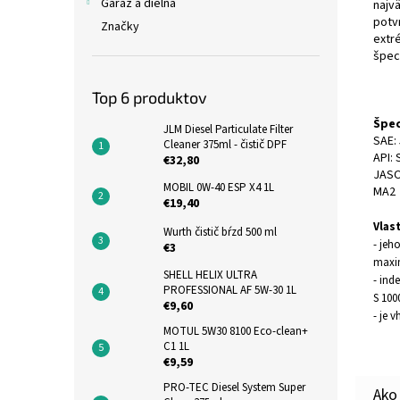
Garáž a dielňa
najv
potv
Značky
extr
špec
Top 6 produktov
Špec
JLM Diesel Particulate Filter
SAE:
Cleaner 375ml - čistič DPF
API:
€32,80
JASO
MOBIL 0W-40 ESP X4 1L
MA
€19,40
Vlas
Wurth čistič bŕzd 500 ml
- jeh
€3
maxi
SHELL HELIX ULTRA
- ind
PROFESSIONAL AF 5W-30 1L
S 10
€9,60
- je 
MOTUL 5W30 8100 Eco-clean+
C1 1L
€9,59
PRO-TEC Diesel System Super