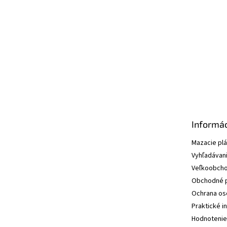
ä
t
i
e
Informác
Mazacie pl
Vyhľadávani
Veľkoobcho
Obchodné 
Ochrana os
Praktické i
Hodnotenie