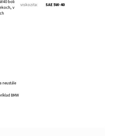
W40 boli
viskozita
:
SAE 5W-40
ekoch, v
ých
a neustále
apríklad BMW