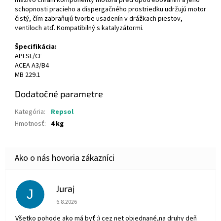
mazivo chráni komponenty motora pred opotrebovaním a jeho
schopnosti pracieho a dispergačného prostriedku udržujú motor
čistý, čím zabraňujú tvorbe usadenín v drážkach piestov,
ventiloch atď. Kompatibilný s katalyzátormi.
Špecifikácia:
API SL/CF
ACEA A3/B4
MB 229.1
Dodatočné parametre
Kategória
:
Repsol
Hmotnosť
:
4 kg
Juraj
J
Hodnotenie obchodu je 5 z 5 hviezdičiek.
6.8.2026
Všetko pohode ako má byť :) cez net objednané,na druhy deň