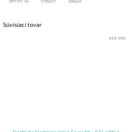
OPÝTAŤ SA
STRÁŽIŤ
ZDIEĽAŤ
Súvisiaci tovar
Kód:
3401
Flashlube Electronic Valve Saver Kit + 0,5L aditíva