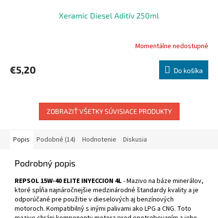
Xeramic Diesel Aditív 250ml
Momentálne nedostupné
€5,20
Do košíka
ZOBRAZIŤ VŠETKY SÚVISIACE PRODUKTY
Popis
Podobné (14)
Hodnotenie
Diskusia
Podrobný popis
REPSOL 15W-40 ELITE INYECCION 4L
- Mazivo na báze minerálov,
ktoré spĺňa najnáročnejšie medzinárodné štandardy kvality a je
odporúčané pre použitie v dieselových aj benzínových
motoroch. Kompatibilný s inými palivami ako LPG a CNG. Toto