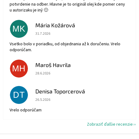
potvrdenie na odber. Hlavne je to originál olej kde pomer ceny
u autorizaku je iný 🙂
Mária Kožárová
MK
Hodnotenie obchodu je 5 z 5 hviezdičiek.
31.7.2026
Vsetko bolo v poriadku, od objednania až k doručeniu. Vrelo
odporúčam.
Maroš Havrila
MH
Hodnotenie obchodu je 5 z 5 hviezdičiek.
28.6.2026
Denisa Toporcerová
DT
Hodnotenie obchodu je 5 z 5 hviezdičiek.
26.5.2026
Vrelo odporúčam
Zobraziť ďalšie recenzie
Z