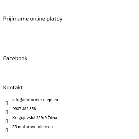
á
p
ä
Prijímame online platby
t
i
e
Facebook
Kontakt
info
@
motorove-oleje.eu
0907 488 558
Kragujevská 389/9 Žilina
FB motorove-oleje.eu