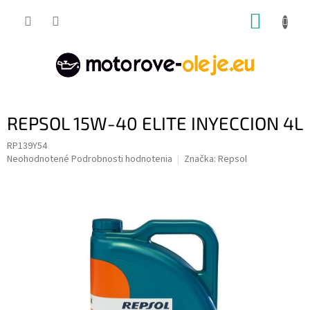
Prejsť
NÁKUP
na
obsah
KOŠÍK
REPSOL 15W-40 ELITE INYECCION 4L
RP139Y54
Priemerné
Neohodnotené
Podrobnosti hodnotenia
Značka:
Repsol
hodnotenie
produktu
je
0,0
z
5
hviezdičiek.