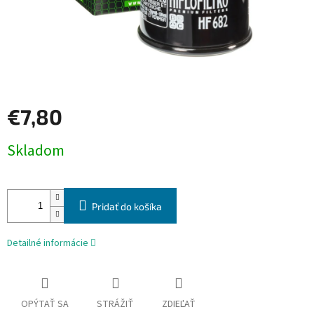
€7,80
Jednotková
Skladom
cena:
Pridať do košíka
Detailné informácie
OPÝTAŤ SA
STRÁŽIŤ
ZDIEĽAŤ