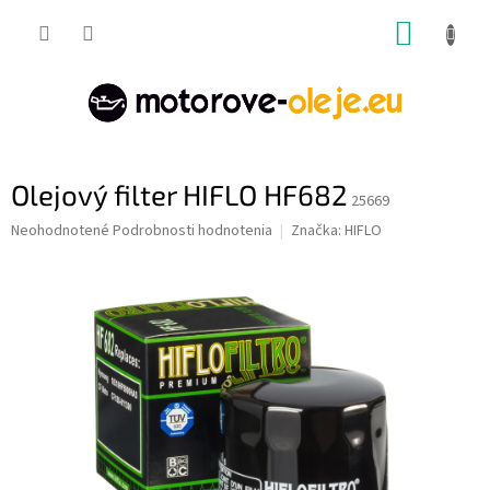
Prejsť
NÁKUP
na
obsah
KOŠÍK
Olejový filter HIFLO HF682
25669
Priemerné
Neohodnotené
Podrobnosti hodnotenia
Značka:
HIFLO
hodnotenie
produktu
je
0,0
z
5
hviezdičiek.