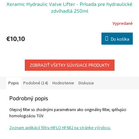
Xeramic Hydraulic Valve Lifter - Prísada pre hydraulické
zdvíhadlá 250ml
Vypredané
€10,10
Do košíka
ZOBRAZIŤ VŠETKY SÚVISIACE PRODUKTY
Popis
Podobné (14)
Hodnotenie
Diskusia
Podrobný popis
Olejový filter so zhodnými parametrami ako originálny filter, splňujúci
homologizáciu TÜV.
Zoznam aplikácií filtru HIFLO HF682 na stránke výrobcu.