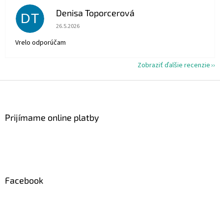
Denisa Toporcerová
DT
Hodnotenie obchodu je 5 z 5 hviezdičiek.
26.5.2026
Vrelo odporúčam
Zobraziť ďalšie recenzie
Z
á
p
ä
Prijímame online platby
t
i
e
Facebook