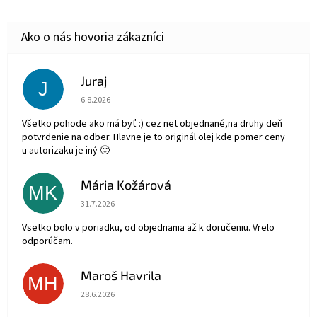
Juraj
J
Hodnotenie obchodu je 5 z 5 hviezdičiek.
6.8.2026
Všetko pohode ako má byť :) cez net objednané,na druhy deň
potvrdenie na odber. Hlavne je to originál olej kde pomer ceny
u autorizaku je iný 🙂
Mária Kožárová
MK
Hodnotenie obchodu je 5 z 5 hviezdičiek.
31.7.2026
Vsetko bolo v poriadku, od objednania až k doručeniu. Vrelo
odporúčam.
Maroš Havrila
MH
Hodnotenie obchodu je 5 z 5 hviezdičiek.
28.6.2026