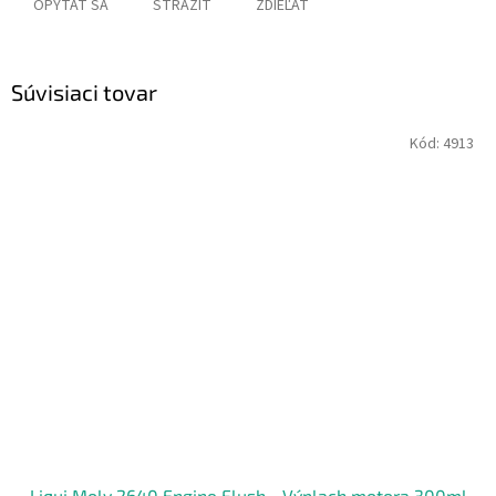
OPÝTAŤ SA
STRÁŽIŤ
ZDIEĽAŤ
Súvisiaci tovar
Kód:
4913
Liqui Moly 2640 Engine Flush - Výplach motora 300ml