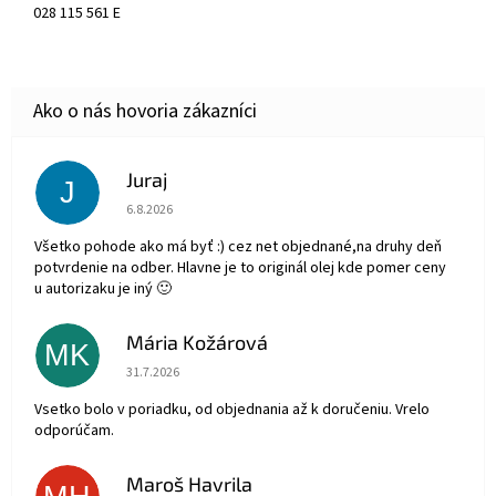
028 115 561 E
Juraj
J
Hodnotenie obchodu je 5 z 5 hviezdičiek.
6.8.2026
Všetko pohode ako má byť :) cez net objednané,na druhy deň
potvrdenie na odber. Hlavne je to originál olej kde pomer ceny
u autorizaku je iný 🙂
Mária Kožárová
MK
Hodnotenie obchodu je 5 z 5 hviezdičiek.
31.7.2026
Vsetko bolo v poriadku, od objednania až k doručeniu. Vrelo
odporúčam.
Maroš Havrila