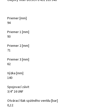
Olejový filter BOSCH 0 451 103 346
Priemer [mm]
94
Priemer 1 [mm]
93
Priemer 2 [mm]
71
Priemer 3 [mm]
62
Výżka [mm]
140
Spojovací závit
3/4" 16 UNF
Otvárací tlak spätného ventilu [bar]
0,12