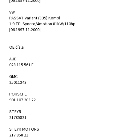
[06.1997-11.2000]
VW
PASSAT Variant (3B5) Kombi
1.9 TDI Syncro/4motion 81kW/110hp
[06.1997-11.2000]
OE čísla
AUDI
028 115 561 E
GMC
25011243
PORSCHE
901 107 203 22
STEYR
21785821
STEYR MOTORS
217 858 21