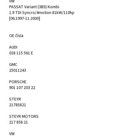
VW
PASSAT Variant (3B5) Kombi
1.9 TDI Syncro/4motion 81kW/110hp
[06.1997-11.2000]
OE čísla
AUDI
028 115 561 E
GMC
25011243
PORSCHE
901 107 203 22
STEYR
21785821
STEYR MOTORS
217 858 21
VW