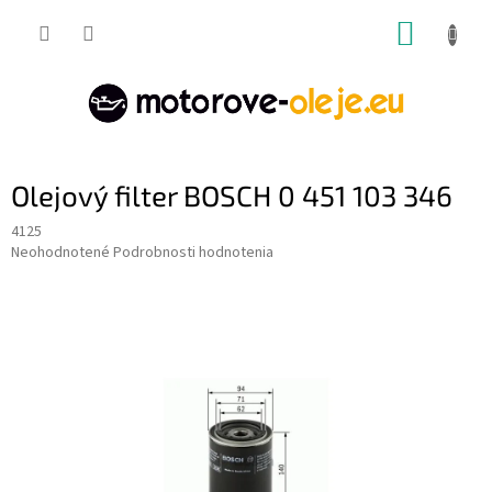
Prejsť
NÁKUP
na
obsah
KOŠÍK
Olejový filter BOSCH 0 451 103 346
4125
Priemerné
Neohodnotené
Podrobnosti hodnotenia
hodnotenie
produktu
je
0,0
z
5
hviezdičiek.