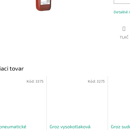
Detailné 
TLAČ
iaci tovar
Kód:
3375
Kód:
3275
 pneumatické
Groz vysokotlaková
Groz sud