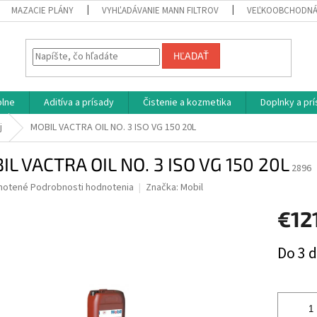
MAZACIE PLÁNY
VYHĽADÁVANIE MANN FILTROV
VEĽKOOBCHODNÁ
HĽADAŤ
plne
Aditíva a prísady
Čistenie a kozmetika
Doplnky a pr
j
MOBIL VACTRA OIL NO. 3 ISO VG 150 20L
L VACTRA OIL NO. 3 ISO VG 150 20L
2896
né
notené
Podrobnosti hodnotenia
Značka:
Mobil
nie
€12
u
Jednotk
Do 3 d
cena:
iek.