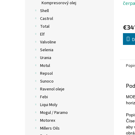
čerpa
Kompresorový olej
OP/T
Shell
Castrol
€34
Total
Elf
D
Valvoline
Selenia
Urania
Popi
Motul
Repsol
Sunoco
Pod
Ravenol oleje
Febi
MOBI
hori
Liqui Moly
Mogul / Paramo
Popi
Motorex
Číse
aby 
Millers Oils
obrá