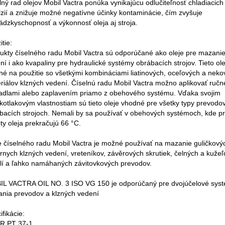
lný rad olejov Mobil Vactra ponúka vynikajúcu odlučiteľnosť chladiacich
zií a znižuje možné negatívne účinky kontaminácie, čím zvyšuje
ádzkyschopnosť a výkonnosť oleja aj stroja.
tie:
ukty číselného radu Mobil Vactra sú odporúčané ako oleje pre mazanie
ní i ako kvapaliny pre hydraulické systémy obrábacích strojov. Tieto ole
né na použitie so všetkými kombináciami liatinových, oceľových a nek
riálov klzných vedení. Číselnú radu Mobil Vactra možno aplikovať ručn
dlami alebo zaplavením priamo z obehového systému. Vďaka svojim
kotlakovým vlastnostiam sú tieto oleje vhodné pre všetky typy prevodo
bacích strojoch. Nemali by sa používať v obehových systémoch, kde p
oty oleja prekračujú 66 °C.
e číselného radu Mobil Vactra je možné používať na mazanie guličkovýc
árnych klzných vedení, vreteníkov, závěrových skrutiek, čelných a kuže
lí a ľahko namáhaných závitovkových prevodov.
L VACTRA OIL NO. 3 ISO VG 150 je odporúčaný pre dvojúčelové sys
nia prevodov a klzných vedení
ifikácie:
R PT 37-1