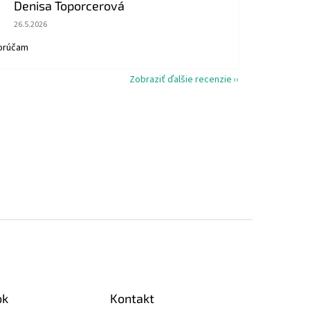
Denisa Toporcerová
Hodnotenie obchodu je 5 z 5 hviezdičiek.
26.5.2026
orúčam
Zobraziť ďalšie recenzie
ok
Kontakt