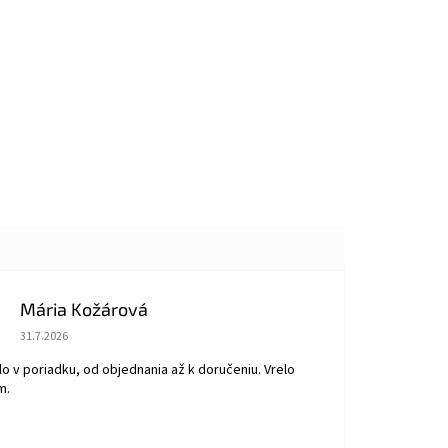
Mária Kožárová
Hodnotenie obchodu je 5 z 5 hviezdičiek.
31.7.2026
o v poriadku, od objednania až k doručeniu. Vrelo
m.