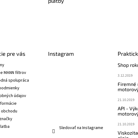
platby
ie pre vás
Instagram
Praktic
ány
Shop rok
e MANN filtrov
3.12.2019
dná spolupráca
Firemné
podmienky
motorový
obných údajov
21.10.2019
nformácie
API - Vý
 obchodu
motorový
značky
21.10.2019
latba
Sledovať na Instagrame
Viskozit
oleja