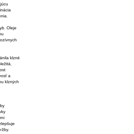
ajúcu
inácia
enia.
yb. Oleje
nu
rozívnych
ánila klzné
ležitá,
ost
vosť a
hu klzných
aby
vky
ými
zlepšuje
ržby.