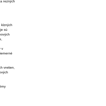
 a rezných
 klzných
je sú
ovových
e,
v v
riemerné
h vretien,
ľových
témy