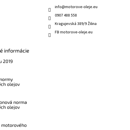
info
@
motorove-oleje.eu
0907 488 558
Kragujevská 389/9 Žilina
FB motorove-oleje.eu
ké informácie
u 2019
 normy
ch olejov
konová norma
ch olejov
a motorového