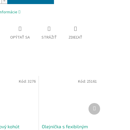
informácie
OPÝTAŤ SA
STRÁŽIŤ
ZDIEĽAŤ
Kód:
3276
Kód:
25161
Ďalší
produkt
ový kohút
Olejnička s fexibilným