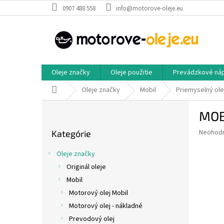
Prejsť
0907 488 558
info@motorove-oleje.eu
na
obsah
Oleje značky
Oleje použitie
Prevádzkové ná
Domov
Oleje značky
Mobil
Priemyselný ole
B
MOBI
o
Preskočiť
č
Priemer
Neohod
Kategórie
kategórie
n
hodnote
ý
produkt
Oleje značky
p
je
Originál oleje
0,0
a
z
Mobil
n
5
e
Motorový olej Mobil
hviezdič
l
Motorový olej - nákladné
Prevodový olej