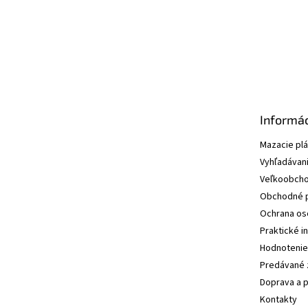
e
Informác
Mazacie pl
Vyhľadávani
Veľkoobcho
Obchodné 
Ochrana os
Praktické i
Hodnotenie
Predávané 
Doprava a p
Kontakty