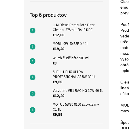
Číse
emul
prev
Top 6 produktov
Použi
JLM Diesel Particulate Filter
Cleaner 375ml - čistič DPF
Prod
€32,80
vede
urče
MOBIL 0W-40 ESP X4 1L
mate
€19,40
maza
Wurth čistič bŕzd 500 ml
vyso
€3
obrá
tepl
SHELL HELIX ULTRA
PROFESSIONAL AF 5W-30 1L
€9,60
Olej
line
Valvoline VR1 RACING 10W-60 1L
súko
€12,40
MOTUL 5W30 8100 Eco-clean+
MOBI
C1 1L
maza
€9,59
Špec
BIJU