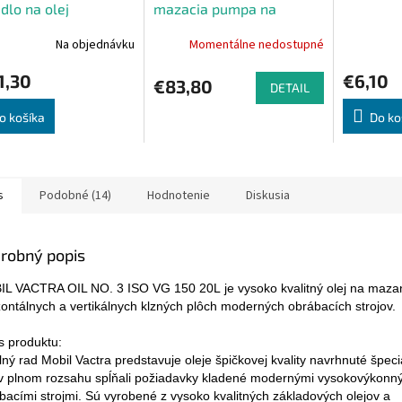
dlo na olej
mazacia pumpa na
3/31B/N
mazivo PROFI
Na objednávku
Momentálne nedostupné
1,30
€6,10
€83,80
DETAIL
o košíka
Do ko
s
Podobné (14)
Hodnotenie
Diskusia
robný popis
L VACTRA OIL NO. 3 ISO VG 150 20L je vysoko kvalitný olej na maza
zontálnych a vertikálnych klzných plôch moderných obrábacích strojov.
s produktu:
lný rad Mobil Vactra predstavuje oleje špičkovej kvality navrhnuté špeci
v plnom rozsahu spĺňali požiadavky kladené modernými vysokovýkonn
bacími strojmi. Sú vyrobené z vysoko kvalitných základových olejov a