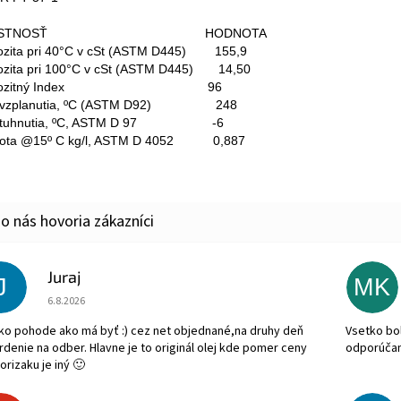
LASTNOSŤ HODNOTA
ozita pri 40°C v cSt (ASTM D445) 155,9
ozita pri 100°C v cSt (ASTM D445) 14,50
skozitný Index 96
 vzplanutia, ºC (ASTM D92) 248
 tuhnutia, ºC, ASTM D 97 -6
tota @15º C kg/l, ASTM D 4052 0,887
Juraj
J
MK
Hodnotenie obchodu je 5 z 5 hviezdičiek.
6.8.2026
ko pohode ako má byť :) cez net objednané,na druhy deň
Vsetko bol
rdenie na odber. Hlavne je to originál olej kde pomer ceny
odporúča
orizaku je iný 🙂