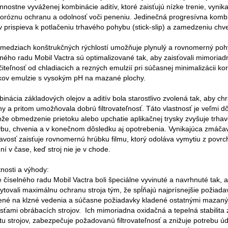
nnostne vyváženej kombinácie aditív, ktoré zaisťujú nízke trenie, vynik
koróznu ochranu a odolnosť voči peneniu. Jedinečná progresívna komb
ív prispieva k potlačeniu trhavého pohybu (stick-slip) a zamedzeniu chv
 medziach konštrukčných rýchlostí umožňuje plynulý a rovnomerný poh
lného radu Mobil Vactra sú optimalizované tak, aby zaisťovali mimoriad
čiteľnosť od chladiacich a rezných emulzií pri súčasnej minimalizácii ko
kov emulzie s vysokým pH na mazané plochy.
inácia základových olejov a aditív bola starostlivo zvolená tak, aby chr
hy a pritom umožňovala dobrú filtrovateľnosť. Táto vlastnosť je veľmi dô
ože obmedzenie prietoku alebo upchatie aplikačnej trysky zvyšuje trhav
bu, chvenia a v konečnom dôsledku aj opotrebenia. Vynikajúca zmáča
navosť zaisťuje rovnomernú hrúbku filmu, ktorý odoláva vymytiu z povrc
ní v čase, keď stroj nie je v chode.
tnosti a výhody:
e číselného radu Mobil Vactra boli špeciálne vyvinuté a navrhnuté tak, 
ytovali maximálnu ochranu stroja tým, že spĺňajú najprísnejšie požiada
ené na klzné vedenia a súčasne požiadavky kladené ostatnými mazan
sťami obrábacích strojov. Ich mimoriadna oxidačná a tepelná stabilita 
otu strojov, zabezpečuje požadovanú filtrovateľnosť a znižuje potrebu úd