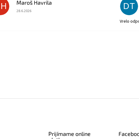
Maroš Havrila
MH
DT
Hodnotenie obchodu je 5 z 5 hviezdičiek.
28.6.2026
Vrelo odp
Prijímame online
Facebo