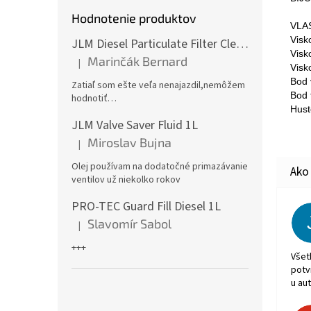
Hodnotenie produktov
V
Visk
JLM Diesel Particulate Filter Cleaner 375ml - čistič DPF
Visk
Marinčák Bernard
|
Hodnotenie produktu je 5 z 5 hviezdičiek.
Vi
Bod
Zatiaľ som ešte veľa nenajazdil,nemôžem
Bod
hodnotiť…
Hus
JLM Valve Saver Fluid 1L
Miroslav Bujna
|
Hodnotenie produktu je 5 z 5 hviezdičiek.
Olej používam na dodatočné primazávanie
ventilov už niekolko rokov
PRO-TEC Guard Fill Diesel 1L
Slavomír Sabol
|
Hodnotenie produktu je 5 z 5 hviezdičiek.
+++
Všet
potv
u aut