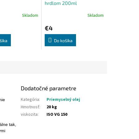
hrdlom 200ml
Skladom
Skladom
€4
šíka
Do košíka
Dodatočné parametre
Kategória
:
Priemyselný olej
nie
Hmotnosť
:
20 kg
viskozita
:
ISO VG 150
álne tak,
ými