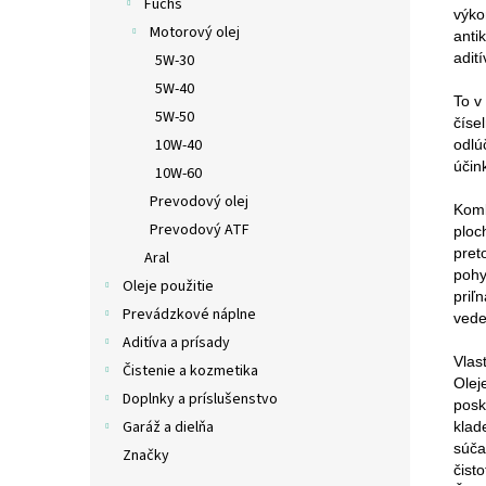
Fuchs
výko
Motorový olej
anti
adit
5W-30
5W-40
To v
5W-50
číse
10W-40
odlú
účin
10W-60
Prevodový olej
Komb
Prevodový ATF
ploc
pret
Aral
pohy
Oleje použitie
priľ
Prevádzkové náplne
vede
Aditíva a prísady
Vlas
Čistenie a kozmetika
Olej
Doplnky a príslušenstvo
posk
Garáž a dielňa
klad
súča
Značky
čist