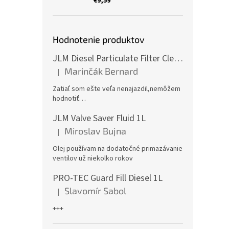
€9,59
Hodnotenie produktov
JLM Diesel Particulate Filter Cleaner 375ml - čistič DPF
Marinčák Bernard
|
Hodnotenie produktu je 5 z 5 hviezdičiek.
Zatiaľ som ešte veľa nenajazdil,nemôžem
hodnotiť…
JLM Valve Saver Fluid 1L
Miroslav Bujna
|
Hodnotenie produktu je 5 z 5 hviezdičiek.
Olej používam na dodatočné primazávanie
ventilov už niekolko rokov
PRO-TEC Guard Fill Diesel 1L
Slavomír Sabol
|
Hodnotenie produktu je 5 z 5 hviezdičiek.
+++