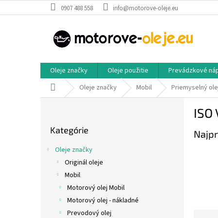
Prejsť
0907 488 558
info@motorove-oleje.eu
na
obsah
Oleje značky
Oleje použitie
Prevádzkové ná
Domov
Oleje značky
Mobil
Priemyselný ole
B
ISO 
o
Preskočiť
č
Kategórie
kategórie
Najpr
n
ý
Oleje značky
p
Originál oleje
a
Mobil
n
e
Motorový olej Mobil
l
Motorový olej - nákladné
Prevodový olej
R