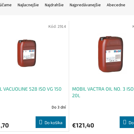
účame
Najlacnejšie
Najdrahšie
Najpredávanejšie
Abecedne
Kód:
2914
L VACUOLINE 528 ISO VG 150
MOBIL VACTRA OIL NO. 3 ISO
20L
Do 3 dní
Do košíka
Do
,70
€121,40