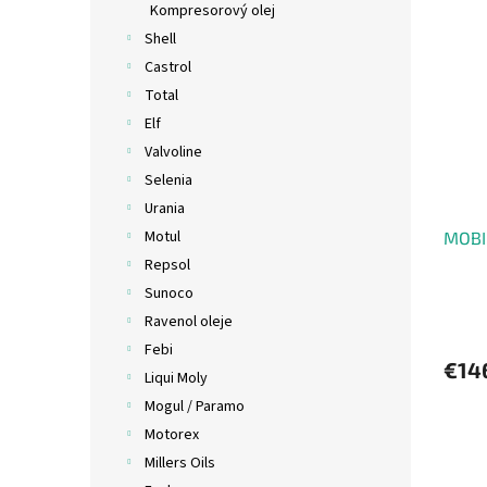
Kompresorový olej
Shell
Castrol
Total
Elf
Valvoline
Selenia
Urania
Motul
MOBI
Repsol
Sunoco
Ravenol oleje
Febi
€14
Liqui Moly
Mogul / Paramo
Motorex
Millers Oils