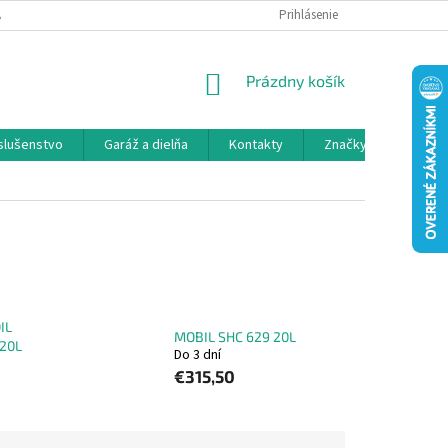
 SPOLUPRÁCA
OBCHODNÉ PODMIENKY
Prihlásenie
OCHRANA OSOBNÝCH ÚDAJ
NÁKUPNÝ
Prázdny košík
KOŠÍK
íslušenstvo
Garáž a dielňa
Kontakty
Značky
IL
MOBIL SHC 629 20L
 20L
Do 3 dní
€315,50