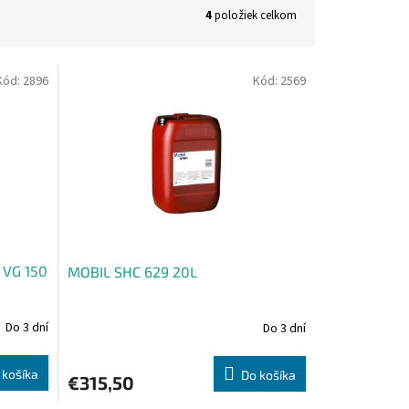
4
položiek celkom
Kód:
2896
Kód:
2569
 VG 150
MOBIL SHC 629 20L
Do 3 dní
Do 3 dní
 košíka
Do košíka
€315,50