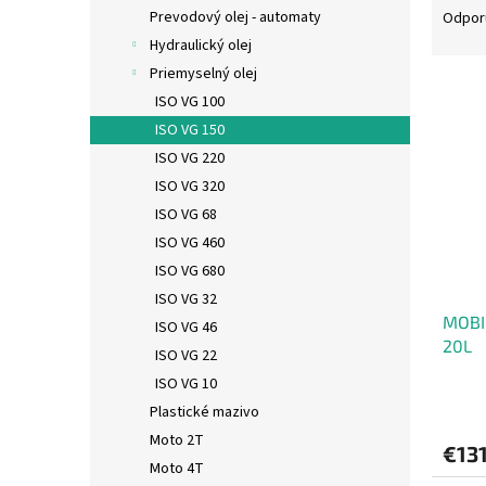
a
Prevodový olej - automaty
Odpor
d
Hydraulický olej
e
Priemyselný olej
V
n
ISO VG 100
ý
i
ISO VG 150
p
e
i
p
ISO VG 220
s
r
ISO VG 320
p
o
ISO VG 68
r
d
ISO VG 460
o
u
ISO VG 680
d
k
ISO VG 32
u
t
MOBI
k
o
ISO VG 46
20L
t
v
ISO VG 22
o
ISO VG 10
v
Plastické mazivo
Moto 2T
€131
Moto 4T