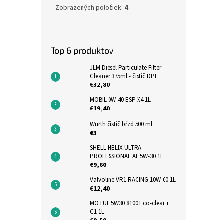
Zobrazených položiek:
4
Top 6 produktov
JLM Diesel Particulate Filter
Cleaner 375ml - čistič DPF
€32,80
MOBIL 0W-40 ESP X4 1L
€19,40
Wurth čistič bŕzd 500 ml
€3
SHELL HELIX ULTRA
PROFESSIONAL AF 5W-30 1L
€9,60
Valvoline VR1 RACING 10W-60 1L
€12,40
MOTUL 5W30 8100 Eco-clean+
C1 1L