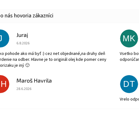
Juraj
J
MK
Hodnotenie obchodu je 5 z 5 hviezdičiek.
6.8.2026
ko pohode ako má byť :) cez net objednané,na druhy deň
Vsetko bol
rdenie na odber. Hlavne je to originál olej kde pomer ceny
odporúča
orizaku je iný 🙂
Maroš Havrila
MH
DT
Hodnotenie obchodu je 5 z 5 hviezdičiek.
28.6.2026
Vrelo odp