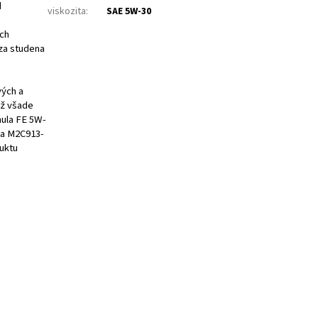
d
viskozita
:
SAE 5W-30
ých
 za studena
vých a
ež všade
mula FE 5W-
 a M2C913-
duktu