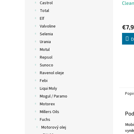
Clea
Castrol
Total
Elf
€7,
Valvoline
Selenia
D
Urania
Motul
Repsol
Sunoco
Ravenol oleje
Febi
Liqui Moly
Popi
Mogul / Paramo
Motorex
Millers Oils
Pod
Fuchs
Mobi
Motorový olej
vyni