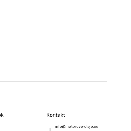
ok
Kontakt
info
@
motorove-oleje.eu