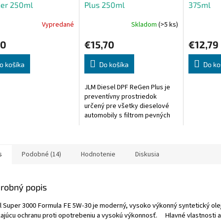
ner 250ml
Plus 250ml
375ml
Vypredané
Skladom
(>5 ks)
90
€15,70
€12,79
o košíka
Do košíka
Do ko
JLM Diesel DPF ReGen Plus je
preventívny prostriedok
určený pre všetky dieselové
automobily s filtrom pevných
častíc. Svojím unikátnym
zložením, ktoré pozostáva z
dôsledné...
s
Podobné (14)
Hodnotenie
Diskusia
robný popis
l Super 3000 Formula FE 5W-30 je moderný, vysoko výkonný syntetický olej 
kajúcu ochranu proti opotrebeniu a vysokú výkonnosť. Hlavné vlastnosti 