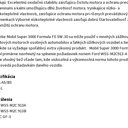
ujú: Excelentnú oxidačnú stabilitu zaisťujúcu čistotu motora a ochranu pre
eninami a kalmi umožňujúcu dlhú životnosť motora. Vynikajúce nízko- a
koteplotné vlastnosti, zaisťujúce ochranu motora pri rôznych prevádzkov
ienkach Výborné nízkoteplotné vlastnosti zaisťujú dobrú štartovateľnosť
amžitú ochranu motora.
itie Mobil Super 3000 Formula FE 5W-30 sa môže použiť v mnohých zážiho
tových motoroch osobných automobilov a ľahkých úžitkových vozidiel a ti
 kde sa vyžaduje spoľahlivý extra výkonný produkt. Mobil Super 3000 For
ol primárne navrhnutý na splnenie požiadaviek noriem Ford WSS-M2C913-A
 je vhodný tiež všade tam, kde viskozitná a výkonnostná norma tohoto pro
ovedá požiadavkám daného vozidla.
ifikácia
 A5/B5
 SL
álenia
 WSS M2C 913A
 WSS M2C 913B
C GF-3