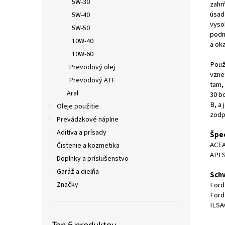
5W-30
zahrň
úsad
5W-40
vyso
5W-50
podm
10W-40
a ok
10W-60
Použ
Prevodový olej
vzne
Prevodový ATF
tam,
Aral
30 b
B, a
Oleje použitie
zodp
Prevádzkové náplne
Aditíva a prísady
Špec
ACEA
Čistenie a kozmetika
API
Doplnky a príslušenstvo
Garáž a dielňa
Schv
Ford
Značky
Ford
ILSA
Top 6 produktov