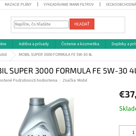
MAZACIE PLÁNY
VYHĽADÁVANIE MANN FILTROV
VEĽKOOBCHODNÁ
HĽADAŤ
plne
Aditíva a prísady
Čistenie a kozmetika
Doplnky a pr
obil
MOBIL SUPER 3000 FORMULA FE 5W-30 4L
IL SUPER 3000 FORMULA FE 5W-30 4
né
notené
Podrobnosti hodnotenia
Značka:
Mobil
nie
€37
u
Jednotk
Skla
cena:
iek.