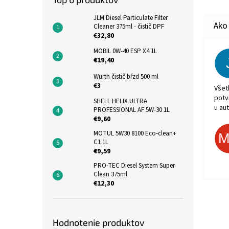
JLM Diesel Particulate Filter
Cleaner 375ml - čistič DPF
€32,80
MOBIL 0W-40 ESP X4 1L
€19,40
Wurth čistič bŕzd 500 ml
€3
Všet
potv
SHELL HELIX ULTRA
u aut
PROFESSIONAL AF 5W-30 1L
€9,60
MOTUL 5W30 8100 Eco-clean+
C1 1L
€9,59
PRO-TEC Diesel System Super
Clean 375ml
€12,30
Hodnotenie produktov