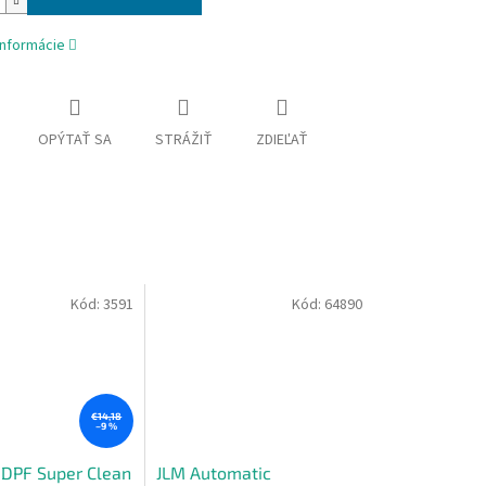
informácie
OPÝTAŤ SA
STRÁŽIŤ
ZDIEĽAŤ
Kód:
3591
Kód:
64890
€14,18
–9 %
DPF Super Clean
JLM Automatic