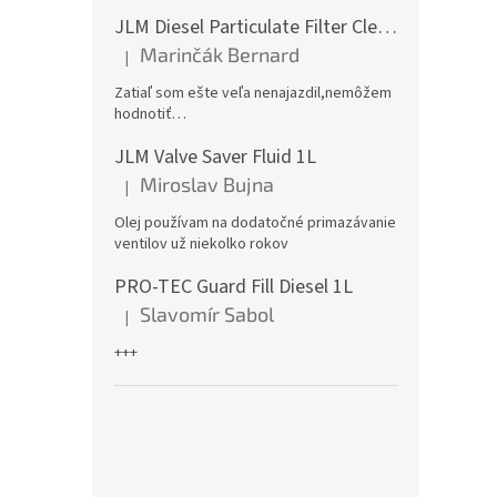
JLM Diesel Particulate Filter Cleaner 375ml - čistič DPF
Marinčák Bernard
|
Hodnotenie produktu je 5 z 5 hviezdičiek.
Zatiaľ som ešte veľa nenajazdil,nemôžem
hodnotiť…
JLM Valve Saver Fluid 1L
Miroslav Bujna
|
Hodnotenie produktu je 5 z 5 hviezdičiek.
Olej používam na dodatočné primazávanie
ventilov už niekolko rokov
PRO-TEC Guard Fill Diesel 1L
Slavomír Sabol
|
Hodnotenie produktu je 5 z 5 hviezdičiek.
+++