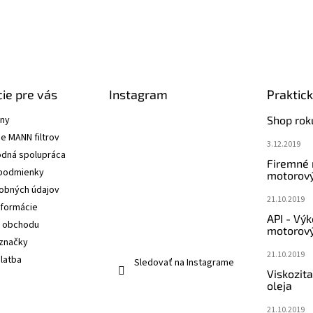
ie pre vás
Instagram
Praktic
ány
Shop rok
e MANN filtrov
3.12.2019
dná spolupráca
Firemné
podmienky
motorový
obných údajov
21.10.2019
nformácie
API - Vý
 obchodu
motorový
značky
21.10.2019
latba
Sledovať na Instagrame
Viskozit
oleja
21.10.2019