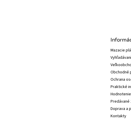
Informác
Mazacie pl
Vyhľadávani
Veľkoobcho
Obchodné 
Ochrana os
Praktické i
Hodnotenie
Predávané 
Doprava a p
Kontakty