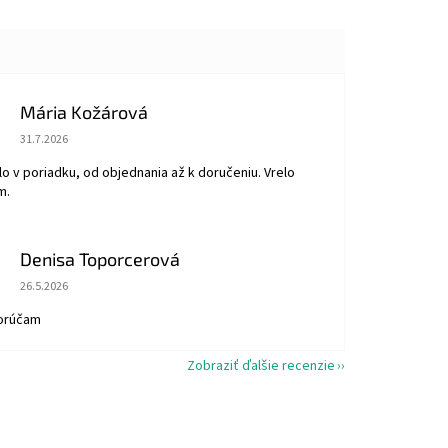
Mária Kožárová
Hodnotenie obchodu je 5 z 5 hviezdičiek.
31.7.2026
o v poriadku, od objednania až k doručeniu. Vrelo
m.
Denisa Toporcerová
Hodnotenie obchodu je 5 z 5 hviezdičiek.
26.5.2026
orúčam
Zobraziť ďalšie recenzie