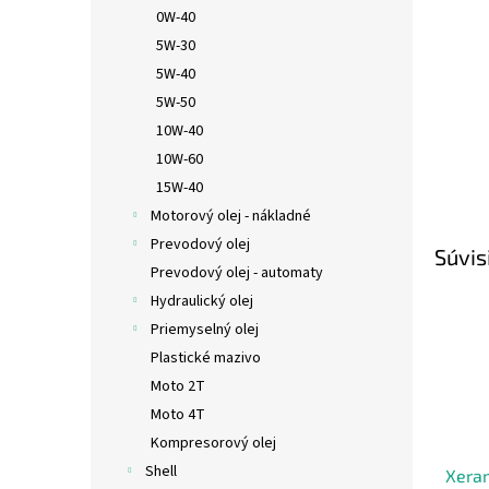
0W-40
5W-30
5W-40
5W-50
10W-40
10W-60
15W-40
Motorový olej - nákladné
Prevodový olej
Súvis
Prevodový olej - automaty
Hydraulický olej
Priemyselný olej
Plastické mazivo
Moto 2T
Moto 4T
Kompresorový olej
Shell
Xeram