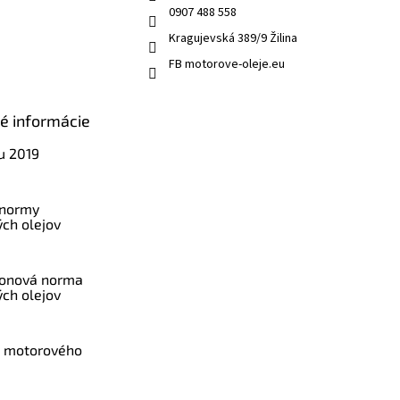
0907 488 558
Kragujevská 389/9 Žilina
FB motorove-oleje.eu
ké informácie
u 2019
 normy
ch olejov
konová norma
ch olejov
a motorového