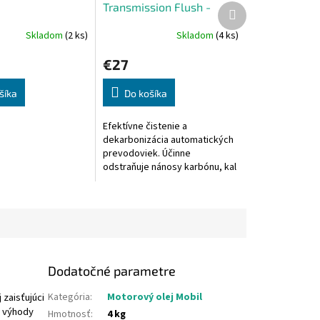
Transmission Flush -
Ďalší
produkt
preplach AT prevodovky
Skladom
(2 ks)
Skladom
(4 ks)
€27
šíka
Do košíka
Efektívne čistenie a
dekarbonizácia automatických
prevodoviek. Účinne
odstraňuje nánosy karbónu, kal
a nečistoty v AT prevodovkách.
Predlžuje životnosť a zlepšuje
výkon AT...
Dodatočné parametre
zaisťujúci
Kategória
:
Motorový olej Mobil
a výhody
Hmotnosť
:
4 kg