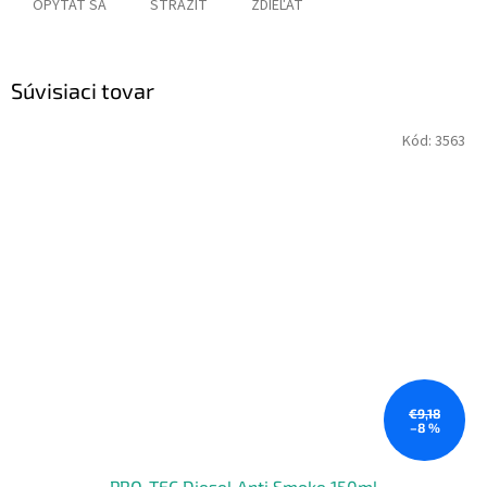
OPÝTAŤ SA
STRÁŽIŤ
ZDIEĽAŤ
Súvisiaci tovar
Kód:
3563
€9,18
–8 %
PRO-TEC Diesel Anti Smoke 150ml