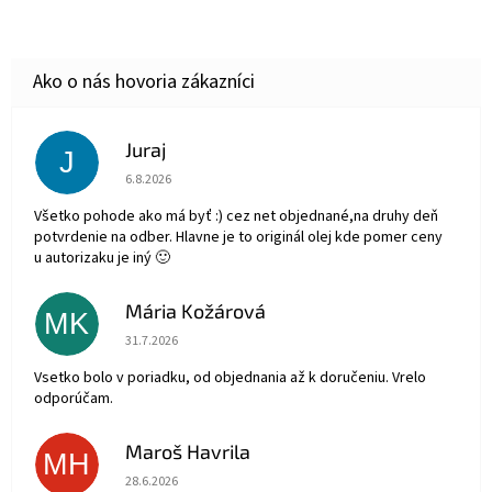
Juraj
J
Hodnotenie obchodu je 5 z 5 hviezdičiek.
6.8.2026
Všetko pohode ako má byť :) cez net objednané,na druhy deň
potvrdenie na odber. Hlavne je to originál olej kde pomer ceny
u autorizaku je iný 🙂
Mária Kožárová
MK
Hodnotenie obchodu je 5 z 5 hviezdičiek.
31.7.2026
Vsetko bolo v poriadku, od objednania až k doručeniu. Vrelo
odporúčam.
Maroš Havrila
MH
Hodnotenie obchodu je 5 z 5 hviezdičiek.
28.6.2026