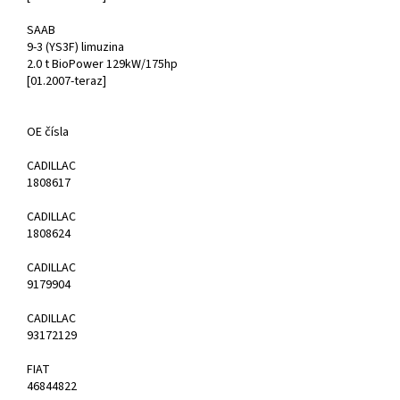
SAAB
9-3 (YS3F) limuzina
2.0 t BioPower 129kW/175hp
[01.2007-teraz]
OE čísla
CADILLAC
1808617
CADILLAC
1808624
CADILLAC
9179904
CADILLAC
93172129
FIAT
46844822