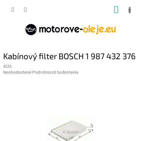
Prejsť
NÁKUP
na
obsah
KOŠÍK
Kabínový filter BOSCH 1 987 432 376
4231
Priemerné
Neohodnotené
Podrobnosti hodnotenia
hodnotenie
produktu
je
0,0
z
5
hviezdičiek.