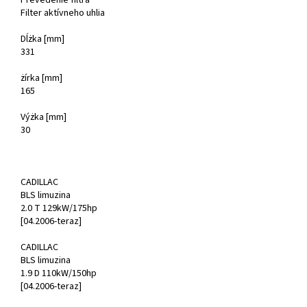
Prevedenie filtra
Filter aktívneho uhlia
Dĺżka [mm]
331
żírka [mm]
165
Výżka [mm]
30
CADILLAC
BLS limuzina
2.0 T 129kW/175hp
[04.2006-teraz]
CADILLAC
BLS limuzina
1.9 D 110kW/150hp
[04.2006-teraz]