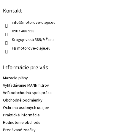
Kontakt
info
@
motorove-oleje.eu
0907 488 558
Kragujevská 389/9 Žilina
FB motorove-oleje.eu
Informácie pre vás
Mazacie plány
Vyhľadávanie MANN filtrov
Veľkoobchodná spolupráca
Obchodné podmienky
Ochrana osobných údajov
Praktické informácie
Hodnotenie obchodu
Predávané značky