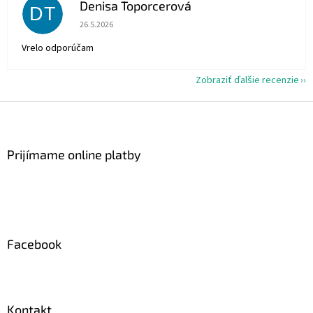
Denisa Toporcerová
DT
Hodnotenie obchodu je 5 z 5 hviezdičiek.
26.5.2026
Vrelo odporúčam
Zobraziť ďalšie recenzie
Z
á
p
ä
Prijímame online platby
t
i
e
Facebook
Kontakt