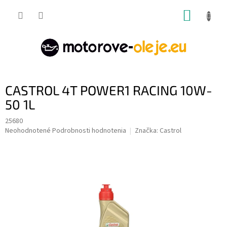
Prejsť
NÁKUP
na
obsah
KOŠÍK
CASTROL 4T POWER1 RACING 10W-
50 1L
25680
Priemerné
Neohodnotené
Podrobnosti hodnotenia
Značka:
Castrol
hodnotenie
produktu
je
0,0
z
5
hviezdičiek.