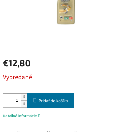
€12,80
Jednotková
Vypredané
cena:
Pridať do košíka
Detailné informácie