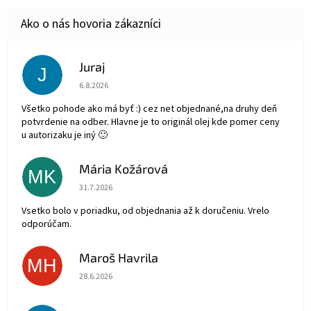
Juraj
J
Hodnotenie obchodu je 5 z 5 hviezdičiek.
6.8.2026
Všetko pohode ako má byť :) cez net objednané,na druhy deň
potvrdenie na odber. Hlavne je to originál olej kde pomer ceny
u autorizaku je iný 🙂
Mária Kožárová
MK
Hodnotenie obchodu je 5 z 5 hviezdičiek.
31.7.2026
Vsetko bolo v poriadku, od objednania až k doručeniu. Vrelo
odporúčam.
Maroš Havrila
MH
Hodnotenie obchodu je 5 z 5 hviezdičiek.
28.6.2026