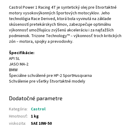
Castrol Power 1 Racing 4T je syntetický olej pre štvortaktné
motory vysokovýkonných športových motocyklov. Jeho
technológia Race Derived, ktorá bola vyvinutá na základe
skúseností pretekárskych tímov, zabezpečuje optimálnu
výkonnosť umožňujúcu zvýšenú akceleráciu i za najťažších
podmienok. Trizone Technology™ – výkonnosť troch kritických
zón – motora, spojky a prevodovky.
Špecifikácie:
API SL
JASO MA-2
BMW
Špeciálne schválené pre HP-2 SportHusqvarna
Schválenie pre všetky štvortaktné modely
Dodatočné parametre
Kategória
:
Castrol
Hmotnosť
:
1 kg
viskozita
:
SAE 10W-50