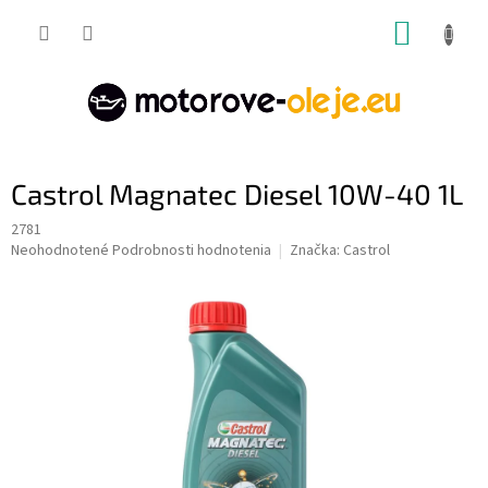
Prejsť
NÁKUP
na
obsah
KOŠÍK
Castrol Magnatec Diesel 10W-40 1L
2781
Priemerné
Neohodnotené
Podrobnosti hodnotenia
Značka:
Castrol
hodnotenie
produktu
je
0,0
z
5
hviezdičiek.