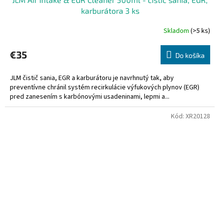
karburátora 3 ks
Skladom
(>5 ks)
€35
Do košíka
JLM čistič sania, EGR a karburátoru je navrhnutý tak, aby
preventívne chránil systém recirkulácie výfukových plynov (EGR)
pred zanesením s karbónovými usadeninami, lepmi a...
Kód:
XR20128