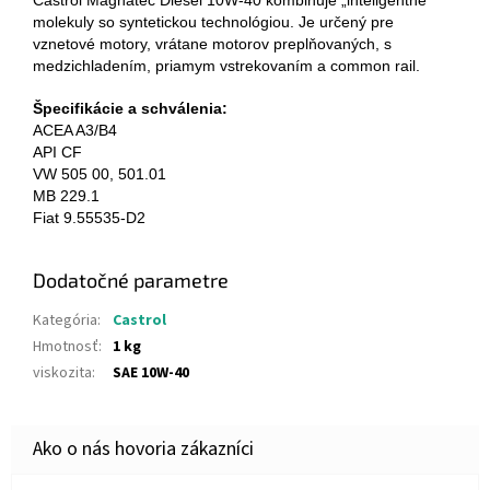
Castrol Magnatec Diesel 10W-40 kombinuje „inteligentné“
molekuly so syntetickou technológiou. Je určený pre
vznetové motory, vrátane motorov preplňovaných, s
medzichladením, priamym vstrekovaním a common rail.
Špecifikácie a schválenia:
ACEA A3/B4
API CF
VW 505 00, 501.01
MB 229.1
Fiat 9.55535-D2
Dodatočné parametre
Kategória
:
Castrol
Hmotnosť
:
1 kg
viskozita
:
SAE 10W-40