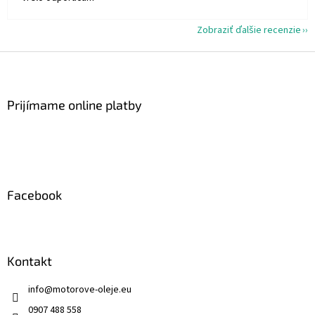
Zobraziť ďalšie recenzie
Z
á
p
ä
Prijímame online platby
t
i
e
Facebook
Kontakt
info
@
motorove-oleje.eu
0907 488 558