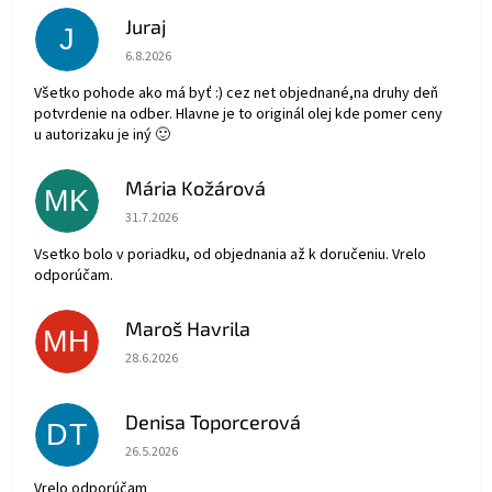
Juraj
J
Hodnotenie obchodu je 5 z 5 hviezdičiek.
6.8.2026
Všetko pohode ako má byť :) cez net objednané,na druhy deň
potvrdenie na odber. Hlavne je to originál olej kde pomer ceny
u autorizaku je iný 🙂
Mária Kožárová
MK
Hodnotenie obchodu je 5 z 5 hviezdičiek.
31.7.2026
Vsetko bolo v poriadku, od objednania až k doručeniu. Vrelo
odporúčam.
Maroš Havrila
MH
Hodnotenie obchodu je 5 z 5 hviezdičiek.
28.6.2026
Denisa Toporcerová
DT
Hodnotenie obchodu je 5 z 5 hviezdičiek.
26.5.2026
Vrelo odporúčam