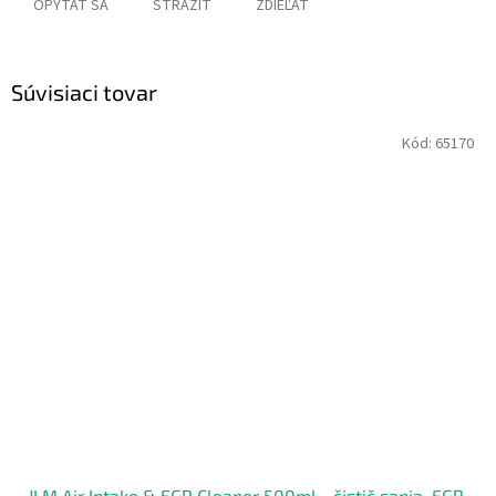
OPÝTAŤ SA
STRÁŽIŤ
ZDIEĽAŤ
Súvisiaci tovar
Kód:
65170
JLM Air Intake & EGR Cleaner 500ml - čistič sania, EGR,