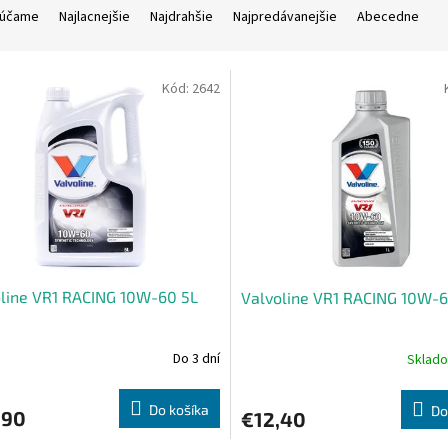
účame
Najlacnejšie
Najdrahšie
Najpredávanejšie
Abecedne
Kód:
2642
line VR1 RACING 10W-60 5L
Valvoline VR1 RACING 10W-6
Do 3 dní
Sklad
erné
tenie
ktu
Do košíka
Do
,90
€12,40