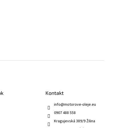
ok
Kontakt
info
@
motorove-oleje.eu
0907 488 558
Kragujevská 389/9 Žilina