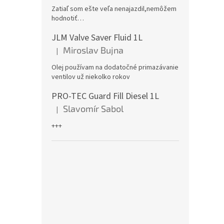
Zatiaľ som ešte veľa nenajazdil,nemôžem
hodnotiť…
JLM Valve Saver Fluid 1L
Miroslav Bujna
|
Hodnotenie produktu je 5 z 5 hviezdičiek.
Olej používam na dodatočné primazávanie
ventilov už niekolko rokov
PRO-TEC Guard Fill Diesel 1L
Slavomír Sabol
|
Hodnotenie produktu je 5 z 5 hviezdičiek.
+++