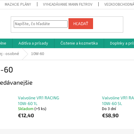
MAZACIE PLÁNY
VYHĽADÁVANIE MANN FILTROV
VEĽKOOBCHODNÁ
HĽADAŤ
plne
Aditíva a prísady
Čistenie a kozmetika
Doplnky a pr
ej - osobné
10W-60
-60
edávanejšie
Valvoline VR1 RACING
Valvoline VR1 R
10W-60 1L
10W-60 5L
Skladom
(>5 ks)
Do 3 dní
€12,40
€58,90