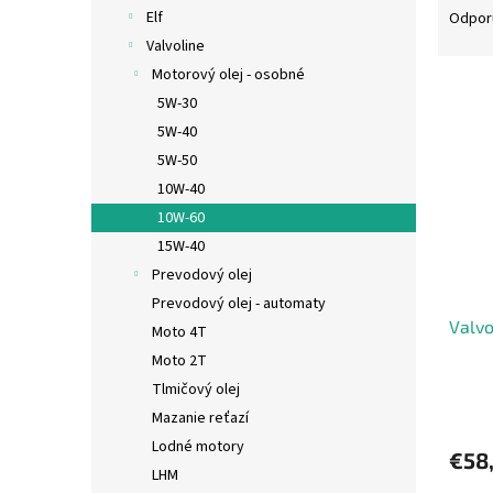
a
Elf
Odpor
d
Valvoline
e
Motorový olej - osobné
V
n
5W-30
ý
i
5W-40
p
e
i
p
5W-50
s
r
10W-40
p
o
10W-60
r
d
15W-40
o
u
Prevodový olej
d
k
Prevodový olej - automaty
u
t
Valvo
k
o
Moto 4T
t
v
Moto 2T
o
Tlmičový olej
Priem
v
Mazanie reťazí
hodno
produ
Lodné motory
€58
je
LHM
5,0