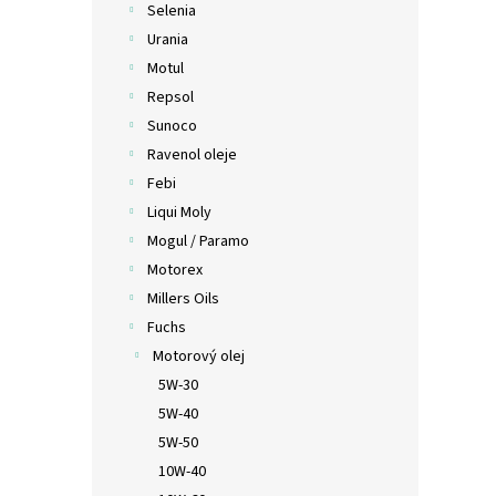
z
Selenia
5
Urania
hviezd
Motul
Repsol
Sunoco
Ravenol oleje
Febi
Liqui Moly
Mogul / Paramo
Motorex
Millers Oils
Fuchs
Motorový olej
5W-30
5W-40
5W-50
10W-40