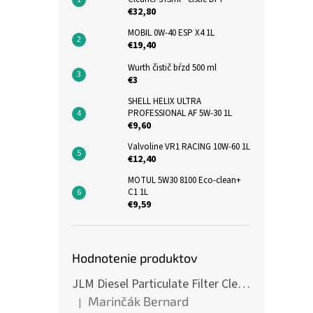
€32,80
MOBIL 0W-40 ESP X4 1L
€19,40
Wurth čistič bŕzd 500 ml
€3
SHELL HELIX ULTRA
PROFESSIONAL AF 5W-30 1L
€9,60
Valvoline VR1 RACING 10W-60 1L
€12,40
MOTUL 5W30 8100 Eco-clean+
C1 1L
€9,59
Hodnotenie produktov
JLM Diesel Particulate Filter Cleaner 375ml - čistič DPF
Marinčák Bernard
|
Hodnotenie produktu je 5 z 5 hviezdičiek.