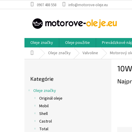
Prejsť
0907 488 558
info@motorove-oleje.eu
na
obsah
Oleje značky
Oleje použitie
Prevádzkové ná
Domov
Oleje značky
Valvoline
Motorový ol
B
10W
o
Preskočiť
č
Kategórie
kategórie
Najpr
n
ý
Oleje značky
p
Originál oleje
a
Mobil
n
e
Shell
l
Castrol
Total
R