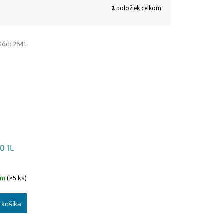
2
položiek celkom
Kód:
2641
0 1L
om
(>5 ks)
 košíka