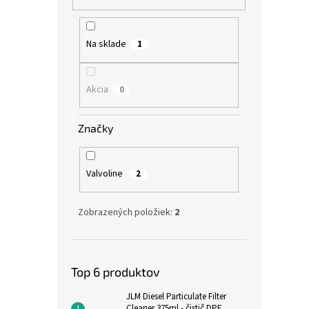
Na sklade
1
Akcia
0
Značky
Valvoline
2
Zobrazených položiek:
2
Top 6 produktov
JLM Diesel Particulate Filter
Cleaner 375ml - čistič DPF