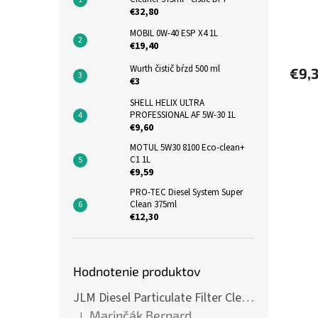
€32,80
MOBIL 0W-40 ESP X4 1L
€19,40
Wurth čistič bŕzd 500 ml
€9,
€3
SHELL HELIX ULTRA
PROFESSIONAL AF 5W-30 1L
€9,60
MOTUL 5W30 8100 Eco-clean+
C1 1L
€9,59
PRO-TEC Diesel System Super
Clean 375ml
€12,30
Hodnotenie produktov
JLM Diesel Particulate Filter Cleaner 375ml - čistič DPF
Marinčák Bernard
|