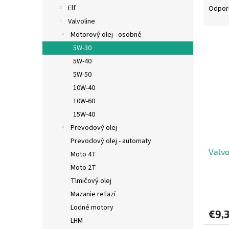
a
Elf
Odpor
d
Valvoline
e
Motorový olej - osobné
V
n
5W-30
ý
i
5W-40
p
e
i
p
5W-50
s
r
10W-40
p
o
10W-60
r
d
15W-40
o
u
Prevodový olej
d
k
Prevodový olej - automaty
u
t
Valvo
k
o
Moto 4T
t
v
Moto 2T
o
Tlmičový olej
v
Mazanie reťazí
Lodné motory
€9,
LHM