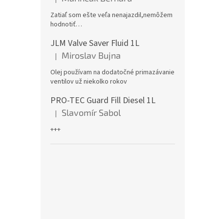
Hodnotenie produktu je 5 z 5 hviezdičiek.
Zatiaľ som ešte veľa nenajazdil,nemôžem
hodnotiť…
JLM Valve Saver Fluid 1L
Miroslav Bujna
|
Hodnotenie produktu je 5 z 5 hviezdičiek.
Olej používam na dodatočné primazávanie
ventilov už niekolko rokov
PRO-TEC Guard Fill Diesel 1L
Slavomír Sabol
|
Hodnotenie produktu je 5 z 5 hviezdičiek.
+++