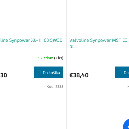
line Synpower XL- III C3 5W30
Valvoline Synpower MST C
4L
Skladom
(3 ks)
Do košíka
Do
,30
€38,40
Kód:
2833