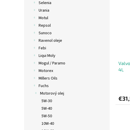
Selenia
Urania
Motul
Repsol
Sunoco
Ravenol oleje
Febi
Liqui Moly
Mogul / Paramo
Valv
4L
Motorex
Millers Oils
Fuchs
Motorový olej
€31
5W-30
5W-40
5W-50
10W-40