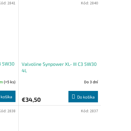
Kód:
2841
Kód:
2840
C3 5W30
Valvoline Synpower XL- III C3 5W30
4L
om
(>5 ks)
Do 3 dní
 košíka
Do košíka
€34,50
Kód:
2838
Kód:
2837