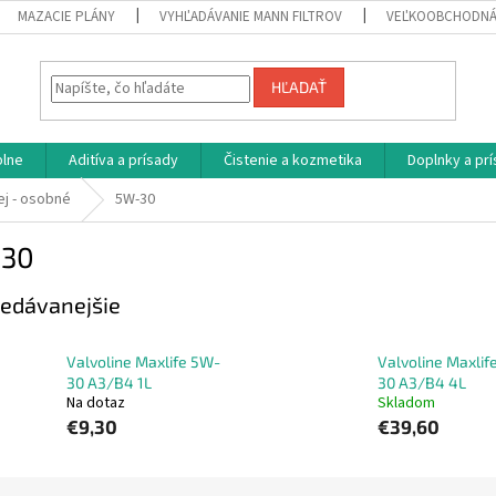
MAZACIE PLÁNY
VYHĽADÁVANIE MANN FILTROV
VEĽKOOBCHODNÁ
HĽADAŤ
plne
Aditíva a prísady
Čistenie a kozmetika
Doplnky a pr
ej - osobné
5W-30
30
edávanejšie
Valvoline Maxlife 5W-
Valvoline Maxlif
30 A3/B4 1L
30 A3/B4 4L
Na dotaz
Skladom
€9,30
€39,60