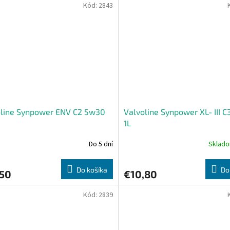
Kód:
2843
oline Synpower ENV C2 5w30
Valvoline Synpower XL- III 
1L
Do 5 dní
Sklad
Do košíka
Do
,50
€10,80
Kód:
2839