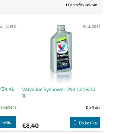
13
položiek celkom
ód:
25918
Kód:
2844
/B4 4L
Valvoline Synpower ENV C2 5w30
1L
Skladom
Do 5 dní
 košíka
Do košíka
€8,40