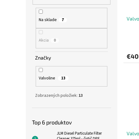
Valv
Na sklade
7
Akcia
0
€40
Značky
Valvoline
13
Zobrazených položiek:
13
Top 6 produktov
Valvo
JLM Diesel Particulate Filter
Cleaner 375ml - čistič DPF