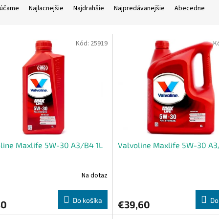
účame
Najlacnejšie
Najdrahšie
Najpredávanejšie
Abecedne
Kód:
25919
K
line Maxlife 5W-30 A3/B4 1L
Valvoline Maxlife 5W-30 A3
Na dotaz
Do košíka
Do
30
€39,60