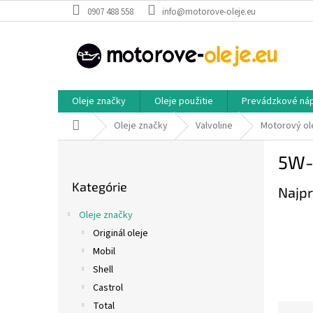
Prejsť
0907 488 558
info@motorove-oleje.eu
na
obsah
Oleje značky
Oleje použitie
Prevádzkové ná
Domov
Oleje značky
Valvoline
Motorový ol
B
5W-
o
Preskočiť
č
Kategórie
kategórie
Najpr
n
ý
Oleje značky
p
Originál oleje
a
Mobil
n
e
Shell
l
Castrol
Total
R