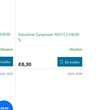
3 5W30
Valvoline Synpower MST C3 5W30
1L
Skladom
Skladom
 košíka
Do košíka
€8,30
Kód:
2637
Kód:
2636
€36,90