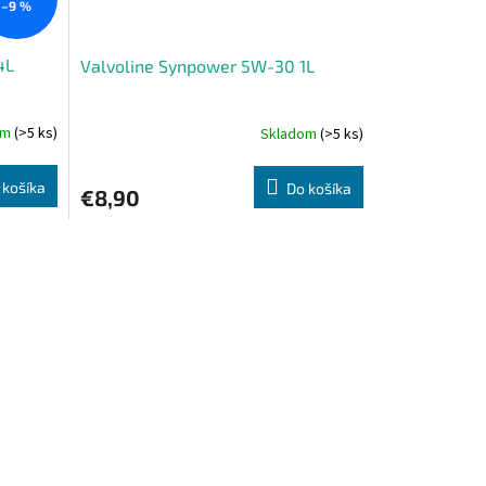
–9 %
4L
Valvoline Synpower 5W-30 1L
om
(>5 ks)
Skladom
(>5 ks)
 košíka
Do košíka
€8,90