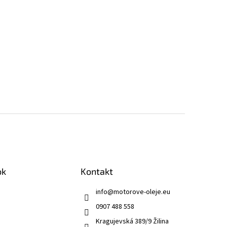
ok
Kontakt
info
@
motorove-oleje.eu
0907 488 558
Kragujevská 389/9 Žilina