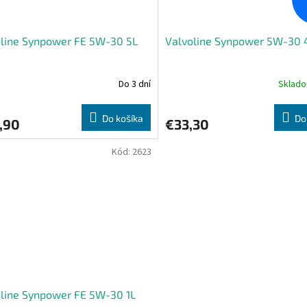
oline Synpower FE 5W-30 5L
Valvoline Synpower 5W-30 
Do 3 dní
Sklad
Do košíka
Do
,90
€33,30
Kód:
2623
line Synpower FE 5W-30 1L