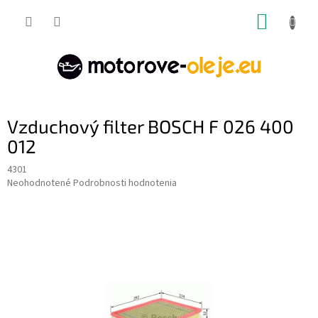
Prejsť
NÁKUP
na
obsah
KOŠÍK
Vzduchový filter BOSCH F 026 400
012
4301
Priemerné
Neohodnotené
Podrobnosti hodnotenia
hodnotenie
produktu
je
0,0
z
5
hviezdičiek.