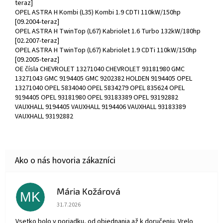
teraz]
OPEL ASTRA H Kombi (L35) Kombi 1.9 CDTI 110kW/150hp
[09.2004-teraz]
OPEL ASTRA H TwinTop (L67) Kabriolet 1.6 Turbo 132kW/180hp
[02.2007-teraz]
OPEL ASTRA H TwinTop (L67) Kabriolet 1.9 CDTi 110kW/150hp
[09.2005-teraz]
OE čísla CHEVROLET 13271040 CHEVROLET 93181980 GMC
13271043 GMC 9194405 GMC 9202382 HOLDEN 9194405 OPEL
13271040 OPEL 5834040 OPEL 5834279 OPEL 835624 OPEL
9194405 OPEL 93181980 OPEL 93183389 OPEL 93192882
VAUXHALL 9194405 VAUXHALL 9194406 VAUXHALL 93183389
VAUXHALL 93192882
Mária Kožárová
MK
Hodnotenie obchodu je 5 z 5 hviezdičiek.
31.7.2026
Vsetko bolo v poriadku, od objednania až k doručeniu. Vrelo