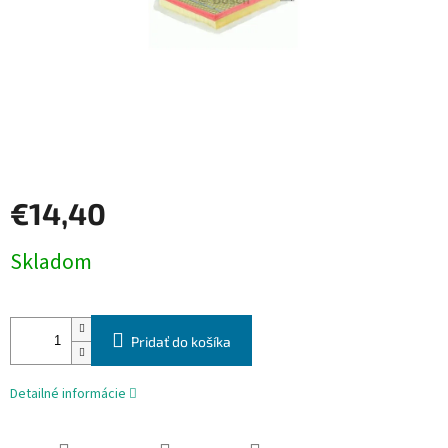
€14,40
Jednotková
Skladom
cena:
Pridať do košíka
Detailné informácie