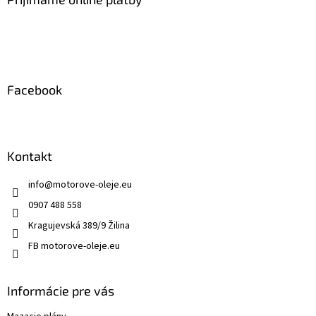
t
i
e
Facebook
Kontakt
info
@
motorove-oleje.eu
0907 488 558
Kragujevská 389/9 Žilina
FB motorove-oleje.eu
Informácie pre vás