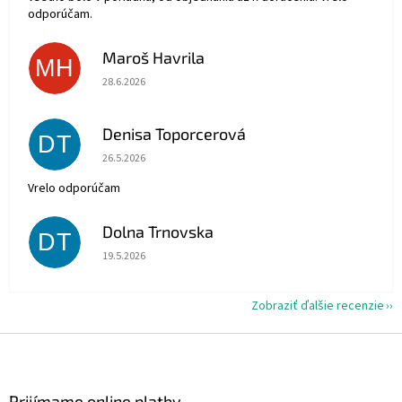
odporúčam.
Maroš Havrila
MH
Hodnotenie obchodu je 5 z 5 hviezdičiek.
28.6.2026
Denisa Toporcerová
DT
Hodnotenie obchodu je 5 z 5 hviezdičiek.
26.5.2026
Vrelo odporúčam
Dolna Trnovska
DT
Hodnotenie obchodu je 5 z 5 hviezdičiek.
19.5.2026
Zobraziť ďalšie recenzie
Z
á
p
ä
Prijímame online platby