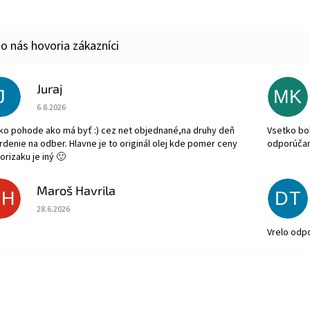
Juraj
J
MK
Hodnotenie obchodu je 5 z 5 hviezdičiek.
6.8.2026
ko pohode ako má byť :) cez net objednané,na druhy deň
Vsetko bol
rdenie na odber. Hlavne je to originál olej kde pomer ceny
odporúča
orizaku je iný 🙂
Maroš Havrila
MH
DT
Hodnotenie obchodu je 5 z 5 hviezdičiek.
28.6.2026
Vrelo odp