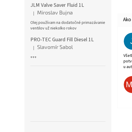
JLM Valve Saver Fluid 1L
Miroslav Bujna
|
Hodnotenie produktu je 5 z 5 hviezdičiek.
Olej používam na dodatočné primazávanie
ventilov už niekolko rokov
PRO-TEC Guard Fill Diesel 1L
Slavomír Sabol
|
Hodnotenie produktu je 5 z 5 hviezdičiek.
Všet
+++
potv
u aut