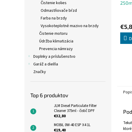
250m
Čistenie kolies
Odmastňovače bŕzd
Farba na brzdy
€5,
Vysokoteplotné mazivo na brzdy
Čistenie motoru
D
Údržba klimatizácia
Prevencia námrazy
Doplnky a príslušenstvo
Garáž a dielňa
Značky
Popi
Top 6 produktov
JLM Diesel Particulate Filter
Cleaner 375ml - čistič DPF
Pod
€32,80
Tekut
MOBIL 0W-40 ESP X4 1L
ktoré
€19,40