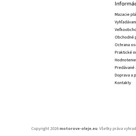
Informác
Mazacie pl
Vyhľadávani
Veľkoobcho
Obchodné 
Ochrana os
Praktické i
Hodnotenie
Predávané 
Doprava a p
Kontakty
Copyright 2026
motorove-oleje.eu
. Všetky práva vyhra