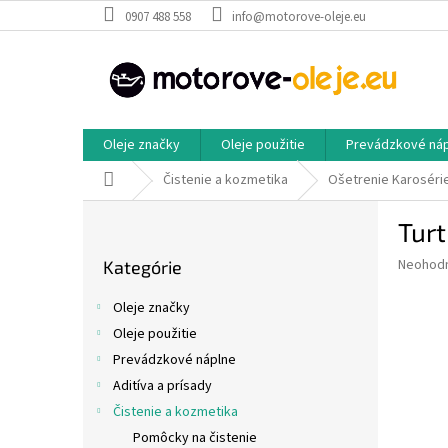
Prejsť
0907 488 558
info@motorove-oleje.eu
na
obsah
Oleje značky
Oleje použitie
Prevádzkové ná
Domov
Čistenie a kozmetika
Ošetrenie Karoséri
B
Tur
o
Preskočiť
č
Priemer
Neohod
Kategórie
kategórie
n
hodnote
ý
produkt
Oleje značky
p
je
Oleje použitie
0,0
a
z
Prevádzkové náplne
n
5
e
Aditíva a prísady
hviezdič
l
Čistenie a kozmetika
Pomôcky na čistenie