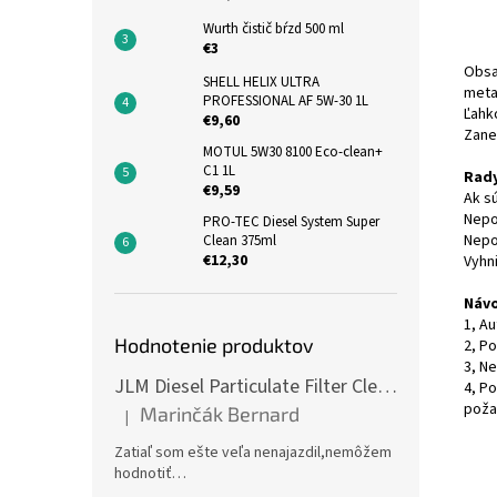
Wurth čistič bŕzd 500 ml
€3
Obsa
SHELL HELIX ULTRA
meta
PROFESSIONAL AF 5W-30 1L
Ľahko
€9,60
Zane
MOTUL 5W30 8100 Eco-clean+
C1 1L
Rady
€9,59
Ak s
Nepo
PRO-TEC Diesel System Super
Nepo
Clean 375ml
€12,30
Vyhn
Návo
1, A
Hodnotenie produktov
2, P
3, N
JLM Diesel Particulate Filter Cleaner 375ml - čistič DPF
4, P
poža
Marinčák Bernard
|
Hodnotenie produktu je 5 z 5 hviezdičiek.
Zatiaľ som ešte veľa nenajazdil,nemôžem
hodnotiť…