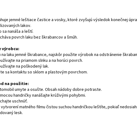
huje jemné leštiace častice a vosky, ktoré zvyšujú výsledok konečnej úpr
lizovaných lakov.
 sa nanáša a leští.
cháva povrch laku bez škrabancov a šmúh.
 výrobcu:
ú na laku jemné škrabance, najskôr použite výrobok na odstránenie škraba
užívajte na priamom slnku a na horúci povrch.
užívajte na poškodený lak.
ite sa kontaktu so sklom a plastovým povrchom.
d na použitie:
utomobil umyte a osušte. Obsah nádoby dobre potraste.
omocou handričky nanášajte krúživými pohybmi.
echajte uschnúť.
o vytvorení matného filmu čistou suchou handričkou leštíte, pokiaľ nedosia
dovaný lesk.