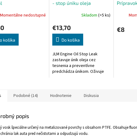
l
- stop úniku oleja
Prípravok
250ml
Momentálne nedostupné
Skladom
(>5 ks)
Mom
80
€13,70
€8
o košíka
Do košíka
JLM Engine Oil Stop Leak
zastavuje únik oleja cez
tesnenia a preventívne
predchádza únikom. Oživuje
gumové tesnenia a predchádza
ich starnutiu a tvrdnutiu.
s
Podobné (14)
Hodnotenie
Diskusia
robný popis
ý vosk špeciálne určený na metalizované povrchy s obsahom PTFE.
Obsahuje fluo
 chránia lak auta pred nečistotami a odpudzujú vodu.