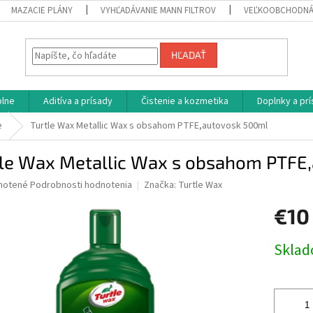
MAZACIE PLÁNY
VYHĽADÁVANIE MANN FILTROV
VEĽKOOBCHODNÁ
HĽADAŤ
plne
Aditíva a prísady
Čistenie a kozmetika
Doplnky a pr
e
Turtle Wax Metallic Wax s obsahom PTFE,autovosk 500ml
tle Wax Metallic Wax s obsahom PTFE
né
notené
Podrobnosti hodnotenia
Značka:
Turtle Wax
nie
€10
u
Jednotk
Skla
cena:
iek.