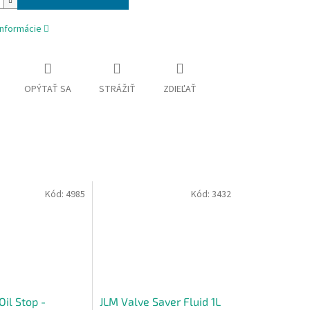
informácie
OPÝTAŤ SA
STRÁŽIŤ
ZDIEĽAŤ
Kód:
4985
Kód:
3432
il Stop -
JLM Valve Saver Fluid 1L