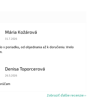
Mária Kožárová
Hodnotenie obchodu je 5 z 5 hviezdičiek.
31.7.2026
o v poriadku, od objednania až k doručeniu. Vrelo
m.
Denisa Toporcerová
Hodnotenie obchodu je 5 z 5 hviezdičiek.
26.5.2026
orúčam
Zobraziť ďalšie recenzie