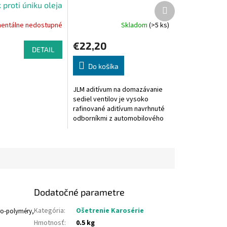
 proti úniku oleja
Ďalší
produkt
entálne nedostupné
Skladom
(>5 ks)
Priemerné
hodnotenie
€22,20
produktu
DETAIL
je
5,0
Do košíka
z
5
JLM aditívum na domazávanie
hviezdičiek.
sediel ventilov je vysoko
rafinované aditívum navrhnuté
odborníkmi z automobilového
priemyslu, špeciálne pre
použitie vo všetkých
vozidlách...
Dodatočné parametre
Kategória
:
Ošetrenie Karosérie
ro-polyméry,
Hmotnosť
:
0.5 kg