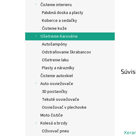
Čistenie interieru
Palubná doska a plasty
Koberce a sedačky
Čistenie kože
Ošetrenie Karosérie
Autošampóny
Odstraňovanie škrabancov
Ošetrenie laku
Plasty a nárazníky
Súvis
Čistenie autoskiel
Auto osviežovače
3D postavičky
Tekuté osviežovače
Osviežovač v plechovke
Moto čističe
Kolesá a brzdy
Oživovač pneu
Xeram