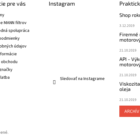
ie pre vás
Instagram
Praktic
ány
Shop rok
e MANN filtrov
3.12.2019
dná spolupráca
Firemné
podmienky
motorový
obných údajov
21.10.2019
nformácie
API - Vý
 obchodu
motorový
značky
21.10.2019
latba
Sledovať na Instagrame
Viskozit
oleja
21.10.2019
ARCHÍV
dené.