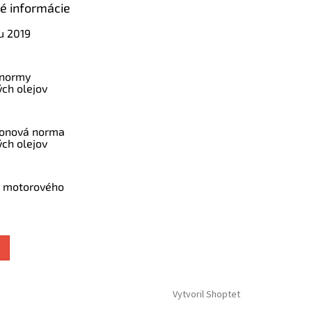
ké informácie
u 2019
 normy
ch olejov
konová norma
ch olejov
a motorového
Vytvoril Shoptet