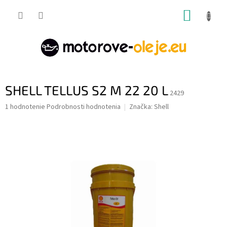
Prejsť
NÁKUP
na
obsah
KOŠÍK
SHELL TELLUS S2 M 22 20 L
2429
Priemerné
1 hodnotenie
Podrobnosti hodnotenia
Značka:
Shell
hodnotenie
produktu
je
5,0
z
5
hviezdičiek.