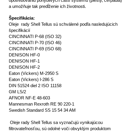
opotrebovaniu pohyblivých častí systému (piesty, čerpadlá)
a umožňuje tak predĺženie ich životnosti.
Špecifikácia:
Oleje rady Shell Tellus sú schválené podľa nasledujúcich
špecifikácií
CINCINNATI P-68 (ISO 32)
CINCINNATI P-70 (ISO 46)
CINCINNATI P-69 (ISO 68)
DENISON HF-0
DENISON HF-1
DENISON HF-2
Eaton (Vickers) M-2950 S
Eaton (Vickers) I-286 S
DIN 51524 diel 2 ISO 11158
GM LS/2
AFNOR NF-E 48-603
Mannesman Rexroth RE 90 220-1
Swedish Standard SS 15 54 34 AM
Oleje rady Shell Tellus sa vyznačujú vynikajúcou
filtrovateľnosťou, sú odolné voči obvyklým produktom