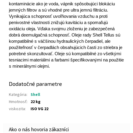
kontaminácie ako je voda, vápnik spôsobujúci blokáciu
jemných filtrov a sú vhodné pre ultra jemnú filtráciu.
Vynikajúca schopnosť uvoľňovania vzduchu a proti
penivostné vlastnosti znižujú kavitáciu a spomaľujú
oxidáciu oleja. Vďaka svojmu zloženiu je zabezpečená
dobrá deemulgačná schopnosť. Oleje rady Shell Tellus sú
kompatibilné s väčšinou hydraulických čerpadiel, ale
použiteľnosť v čerpadlách obsahujúcich časti zo striebra je
potrebné skonzultovať. Oleje sú kompatibilné zo všetkými
tesniacimi materiálmi a farbami špecifikovanými na použitie
s minerálnymi olejmi.
Dodatočné parametre
Kategória
:
Shell
Hmotnosť
:
22 kg
viskozita
:
ISO VG 22