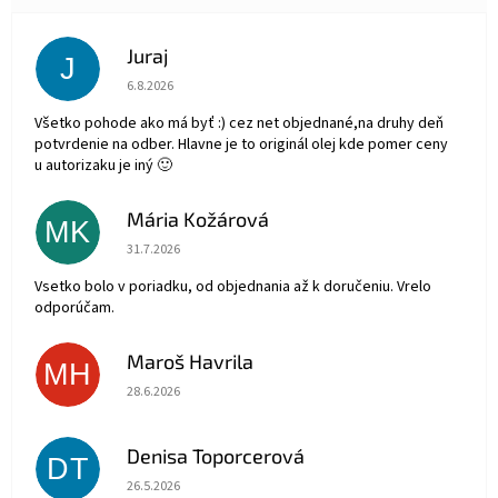
Juraj
J
Hodnotenie obchodu je 5 z 5 hviezdičiek.
6.8.2026
Všetko pohode ako má byť :) cez net objednané,na druhy deň
potvrdenie na odber. Hlavne je to originál olej kde pomer ceny
u autorizaku je iný 🙂
Mária Kožárová
MK
Hodnotenie obchodu je 5 z 5 hviezdičiek.
31.7.2026
Vsetko bolo v poriadku, od objednania až k doručeniu. Vrelo
odporúčam.
Maroš Havrila
MH
Hodnotenie obchodu je 5 z 5 hviezdičiek.
28.6.2026
Denisa Toporcerová
DT
Hodnotenie obchodu je 5 z 5 hviezdičiek.
26.5.2026