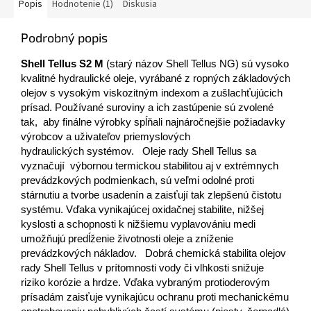
Popis
Hodnotenie (1)
Diskusia
Podrobný popis
Shell Tellus S2 M
(starý názov Shell Tellus NG) sú vysoko
kvalitné hydraulické oleje, vyrábané z ropných základových
olejov s vysokým viskozitným indexom a zušlachťujúcich
prísad. Používané suroviny a ich zastúpenie sú zvolené
tak, aby finálne výrobky spĺňali najnáročnejšie požiadavky
výrobcov a uživateľov priemyslových
hydraulických systémov. Oleje rady Shell Tellus sa
vyznačují výbornou termickou stabilitou aj v extrémnych
prevádzkových podmienkach, sú veľmi odolné proti
stárnutiu a tvorbe usadenín a zaisťují tak zlepšenú čistotu
systému. Vďaka vynikajúcej oxidačnej stabilite, nižšej
kyslosti a schopnosti k nižšiemu vyplavovániu medi
umožňujú predĺženie životnosti oleje a zníženie
prevádzkových nákladov. Dobrá chemická stabilita olejov
rady Shell Tellus v prítomnosti vody či vlhkosti snižuje
riziko korózie a hrdze. Vďaka vybraným protioderovým
prísadám zaisťuje vynikajúcu ochranu proti mechanickému