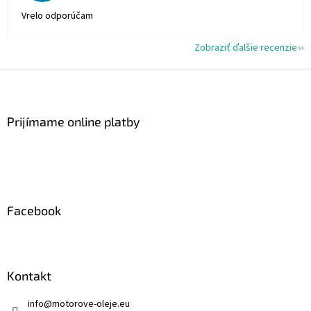
Vrelo odporúčam
Zobraziť ďalšie recenzie
Z
á
p
ä
Prijímame online platby
t
i
e
Facebook
Kontakt
info
@
motorove-oleje.eu