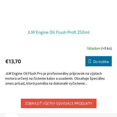
JLM Engine Oil Flush Profi 250ml
Skladom
(>5 ks)
Priemerné
hodnotenie
produktu
€13,70
Do košíka
je
5,0
JLM Engine Oil Flush Pro je profesionálny prípravok na výplach
z
motora určený na čistenie kalov a usadenín. Obsahuje špeciálnu
5
zmes prísad, ktorá pomáha na dokonalé vyčistenie...
hviezdičiek.
ZOBRAZIŤ VŠETKY SÚVISIACE PRODUKTY