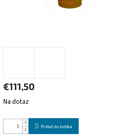
€111,50
Jednotková
Na dotaz
cena:
Pridať do košíka