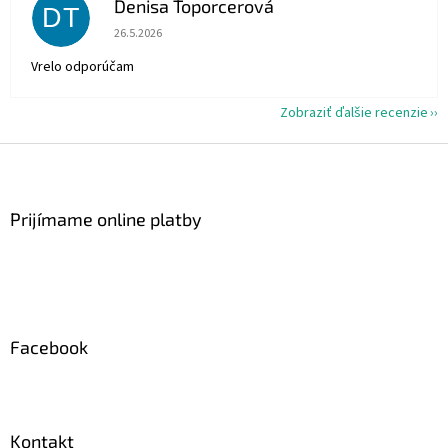
Denisa Toporcerová
DT
Hodnotenie obchodu je 5 z 5 hviezdičiek.
26.5.2026
Vrelo odporúčam
Zobraziť ďalšie recenzie
Z
á
p
ä
Prijímame online platby
t
i
e
Facebook
Kontakt