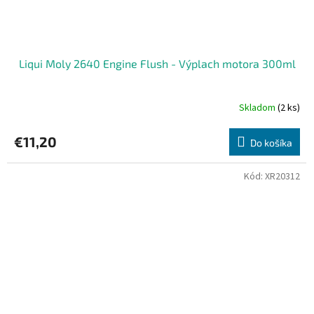
Liqui Moly 2640 Engine Flush - Výplach motora 300ml
Skladom
(2 ks)
Priemerné
hodnotenie
produktu
€11,20
Do košíka
je
5,0
z
Kód:
XR20312
5
hviezdičiek.