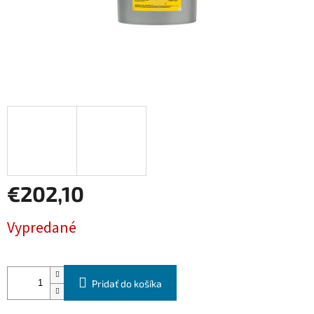
€202,10
Jednotková
Vypredané
cena:
Pridať do košíka