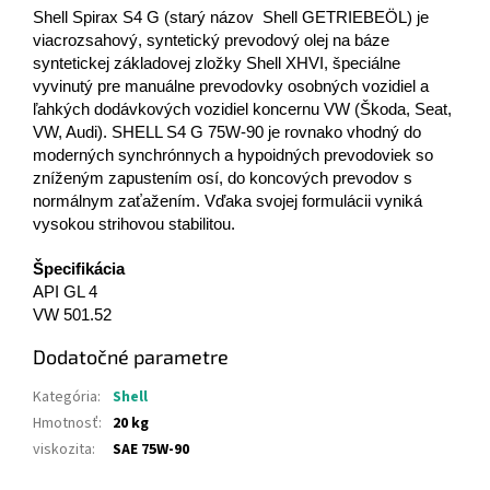
Shell Spirax S4 G (starý názov Shell GETRIEBEÖL) je
viacrozsahový, syntetický prevodový olej na báze
syntetickej základovej zložky Shell XHVI, špeciálne
vyvinutý pre manuálne prevodovky osobných vozidiel a
ľahkých dodávkových vozidiel koncernu VW (Škoda, Seat,
VW, Audi). SHELL S4 G 75W-90 je rovnako vhodný do
moderných synchrónnych a hypoidných prevodoviek so
zníženým zapustením osí, do koncových prevodov s
normálnym zaťažením. Vďaka svojej formulácii vyniká
vysokou strihovou stabilitou.
Špecifikácia
API GL 4
VW 501.52
Dodatočné parametre
Kategória
:
Shell
Hmotnosť
:
20 kg
viskozita
:
SAE 75W-90