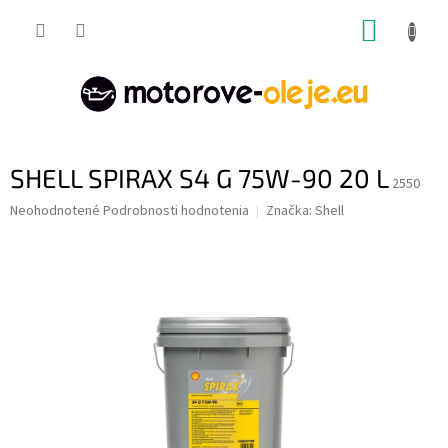
Prejsť
NÁKUP
na
obsah
KOŠÍK
SHELL SPIRAX S4 G 75W-90 20 L
2550
Priemerné
Neohodnotené
Podrobnosti hodnotenia
Značka:
Shell
hodnotenie
produktu
je
0,0
z
5
hviezdičiek.