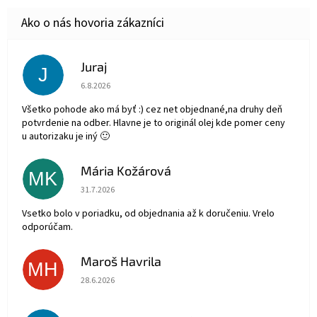
Juraj
J
Hodnotenie obchodu je 5 z 5 hviezdičiek.
6.8.2026
Všetko pohode ako má byť :) cez net objednané,na druhy deň
potvrdenie na odber. Hlavne je to originál olej kde pomer ceny
u autorizaku je iný 🙂
Mária Kožárová
MK
Hodnotenie obchodu je 5 z 5 hviezdičiek.
31.7.2026
Vsetko bolo v poriadku, od objednania až k doručeniu. Vrelo
odporúčam.
Maroš Havrila
MH
Hodnotenie obchodu je 5 z 5 hviezdičiek.
28.6.2026