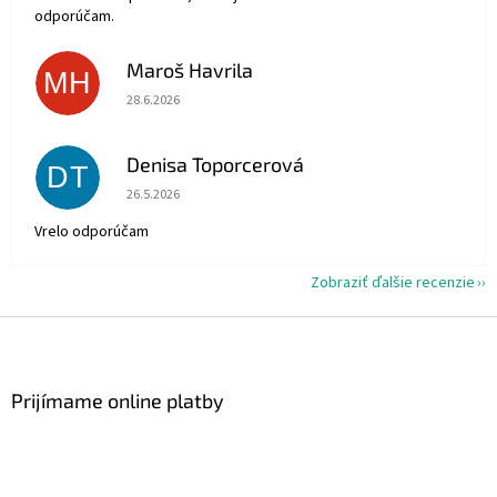
odporúčam.
Maroš Havrila
MH
Hodnotenie obchodu je 5 z 5 hviezdičiek.
28.6.2026
Denisa Toporcerová
DT
Hodnotenie obchodu je 5 z 5 hviezdičiek.
26.5.2026
Vrelo odporúčam
Zobraziť ďalšie recenzie
Z
á
p
ä
Prijímame online platby
t
i
e