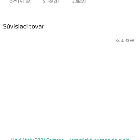
OPÝTAŤ SA
STRÁŽIŤ
ZDIEĽAŤ
Súvisiaci tovar
Kód:
4899
Liqui Moly 3721 Ceratec - Keramická prísada do oleja