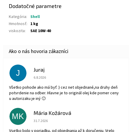
Dodatočné parametre
Kategória
:
Shell
Hmotnosť
:
1 kg
viskozita
:
SAE 10W-40
Juraj
J
Hodnotenie obchodu je 5 z 5 hviezdičiek.
6.8.2026
Všetko pohode ako má byť :) cez net objednané,na druhy deň
potvrdenie na odber. Hlavne je to originál olej kde pomer ceny
u autorizaku je iný 🙂
Mária Kožárová
MK
Hodnotenie obchodu je 5 z 5 hviezdičiek.
31.7.2026
Vsetko bolo v poriadku, od objednania až k doručeniu. Vrelo