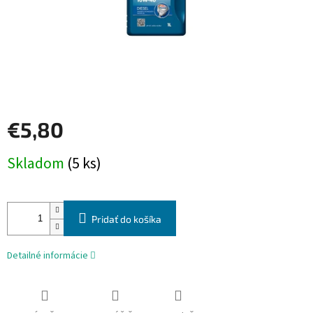
€5,80
Jednotková
Skladom
(5 ks)
cena:
Pridať do košíka
Detailné informácie