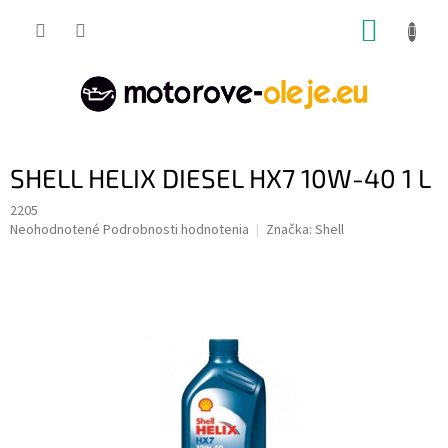
Prejsť
NÁKUP
na
obsah
KOŠÍK
SHELL HELIX DIESEL HX7 10W-40 1 L
2205
Priemerné
Neohodnotené
Podrobnosti hodnotenia
Značka:
Shell
hodnotenie
produktu
je
0,0
z
5
hviezdičiek.