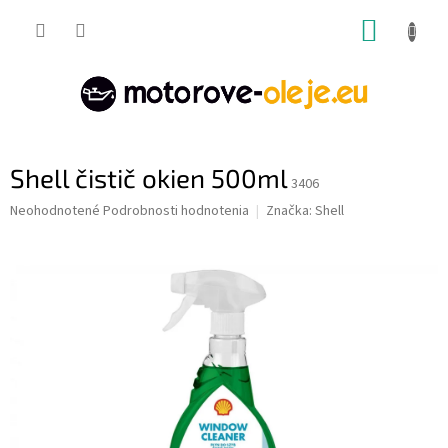
Prejsť
NÁKUP
na
obsah
KOŠÍK
Shell čistič okien 500ml
3406
Priemerné
Neohodnotené
Podrobnosti hodnotenia
Značka:
Shell
hodnotenie
produktu
je
0,0
z
5
hviezdičiek.