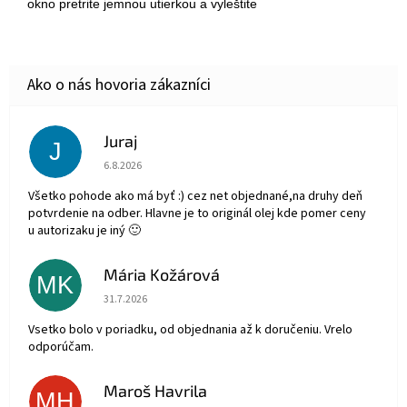
okno pretrite jemnou utierkou a vyleštite
Juraj
J
Hodnotenie obchodu je 5 z 5 hviezdičiek.
6.8.2026
Všetko pohode ako má byť :) cez net objednané,na druhy deň
potvrdenie na odber. Hlavne je to originál olej kde pomer ceny
u autorizaku je iný 🙂
Mária Kožárová
MK
Hodnotenie obchodu je 5 z 5 hviezdičiek.
31.7.2026
Vsetko bolo v poriadku, od objednania až k doručeniu. Vrelo
odporúčam.
Maroš Havrila
MH