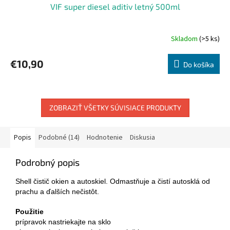
VIF super diesel aditiv letný 500ml
Skladom
(>5 ks)
€10,90
Do košíka
ZOBRAZIŤ VŠETKY SÚVISIACE PRODUKTY
Popis
Podobné (14)
Hodnotenie
Diskusia
Podrobný popis
Shell čistič okien a autoskiel. Odmastňuje a čistí autosklá od
prachu a ďalších nečistôt.
Použitie
prípravok nastriekajte na sklo