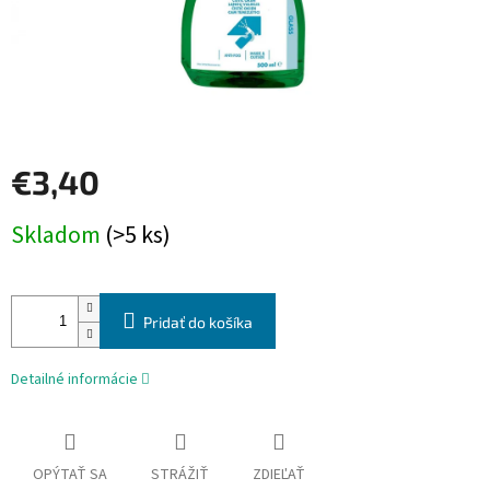
€3,40
Jednotková
Skladom
(>5 ks)
cena:
Pridať do košíka
Detailné informácie
OPÝTAŤ SA
STRÁŽIŤ
ZDIEĽAŤ