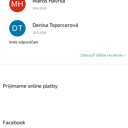
Maroš Havrila
MH
Hodnotenie obchodu je 5 z 5 hviezdičiek.
28.6.2026
Denisa Toporcerová
DT
Hodnotenie obchodu je 5 z 5 hviezdičiek.
26.5.2026
Vrelo odporúčam
Zobraziť ďalšie recenzie
Z
á
p
ä
Prijímame online platby
t
i
e
Facebook