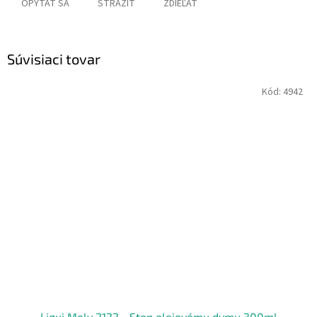
OPÝTAŤ SA
STRÁŽIŤ
ZDIEĽAŤ
Súvisiaci tovar
Kód:
4942
Liqui Moly 2122 - Stop olejovému dymu 300ml