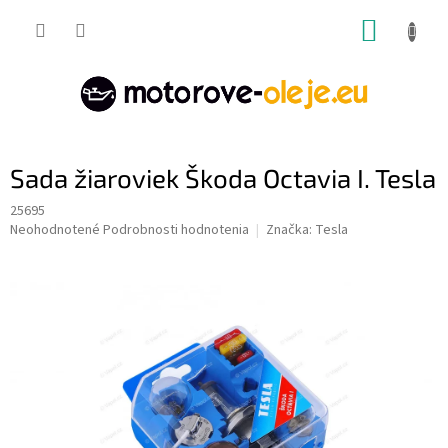
Prejsť
NÁKUP
na
obsah
KOŠÍK
Sada žiaroviek Škoda Octavia I. Tesla
25695
Priemerné
Neohodnotené
Podrobnosti hodnotenia
Značka:
Tesla
hodnotenie
produktu
je
0,0
z
5
hviezdičiek.