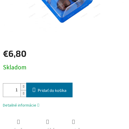
€6,80
Jednotková
Skladom
cena:
Pridať do košíka
Detailné informácie