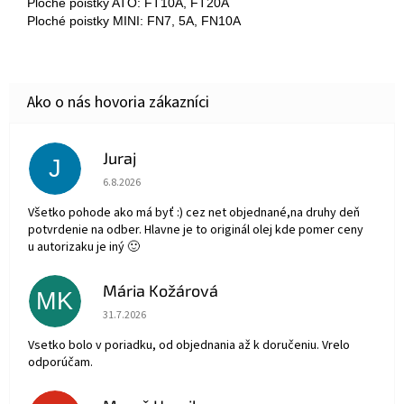
Ploché poistky ATO: FT10A, FT20A
Ploché poistky MINI: FN7, 5A, FN10A
Juraj
J
Hodnotenie obchodu je 5 z 5 hviezdičiek.
6.8.2026
Všetko pohode ako má byť :) cez net objednané,na druhy deň
potvrdenie na odber. Hlavne je to originál olej kde pomer ceny
u autorizaku je iný 🙂
Mária Kožárová
MK
Hodnotenie obchodu je 5 z 5 hviezdičiek.
31.7.2026
Vsetko bolo v poriadku, od objednania až k doručeniu. Vrelo
odporúčam.