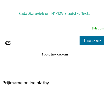
Sada žiaroviek uni H1/12V + poistky Tesla
Skladom
Do košíka
€5
9
položiek celkom
O
v
l
Z
á
á
d
p
a
ä
Prijímame online platby
c
t
i
i
e
p
e
r
v