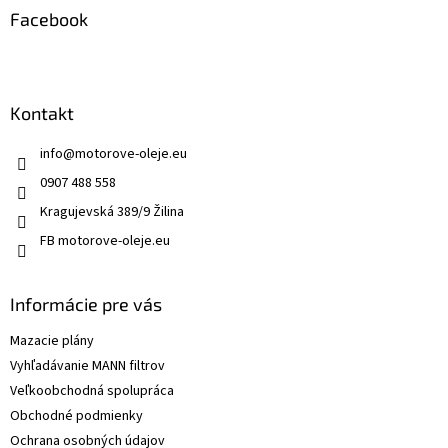
k
Facebook
y
v
ý
p
i
Kontakt
s
u
info
@
motorove-oleje.eu
0907 488 558
Kragujevská 389/9 Žilina
FB motorove-oleje.eu
Informácie pre vás
Mazacie plány
Vyhľadávanie MANN filtrov
Veľkoobchodná spolupráca
Obchodné podmienky
Ochrana osobných údajov