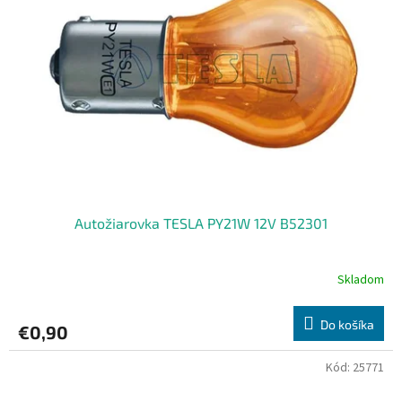
s
d
p
u
r
k
o
t
d
o
u
v
k
t
o
v
Autožiarovka TESLA PY21W 12V B52301
Skladom
Do košíka
€0,90
Kód:
25771