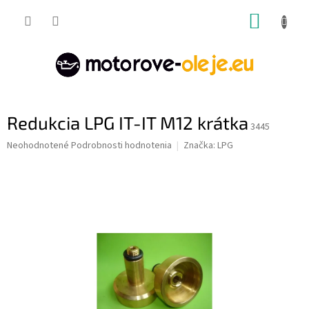
Prejsť
NÁKUP
na
obsah
KOŠÍK
Redukcia LPG IT-IT M12 krátka
3445
Priemerné
Neohodnotené
Podrobnosti hodnotenia
Značka:
LPG
hodnotenie
produktu
je
0,0
z
5
hviezdičiek.