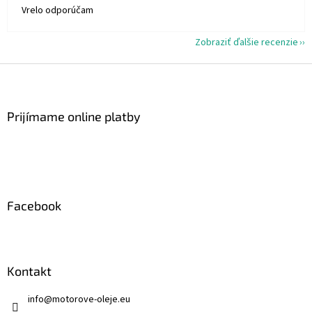
Vrelo odporúčam
Zobraziť ďalšie recenzie
Z
á
p
ä
Prijímame online platby
t
i
e
Facebook
Kontakt
info
@
motorove-oleje.eu