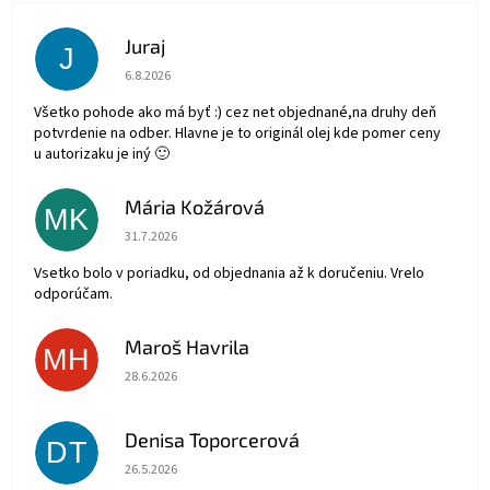
Juraj
J
Hodnotenie obchodu je 5 z 5 hviezdičiek.
6.8.2026
Všetko pohode ako má byť :) cez net objednané,na druhy deň
potvrdenie na odber. Hlavne je to originál olej kde pomer ceny
u autorizaku je iný 🙂
Mária Kožárová
MK
Hodnotenie obchodu je 5 z 5 hviezdičiek.
31.7.2026
Vsetko bolo v poriadku, od objednania až k doručeniu. Vrelo
odporúčam.
Maroš Havrila
MH
Hodnotenie obchodu je 5 z 5 hviezdičiek.
28.6.2026
Denisa Toporcerová
DT
Hodnotenie obchodu je 5 z 5 hviezdičiek.
26.5.2026