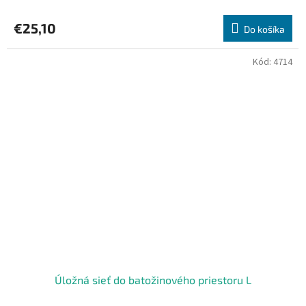
€25,10
Do košíka
Kód:
4714
Úložná sieť do batožinového priestoru L