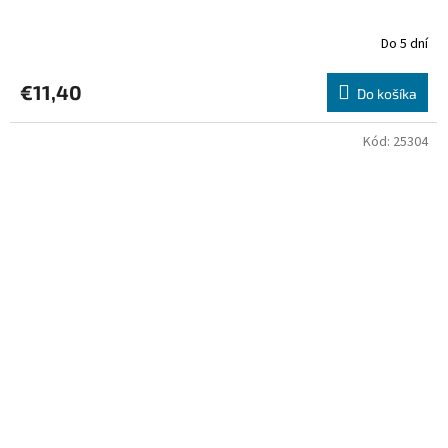
Do 5 dní
€11,40
Do košíka
Kód:
25304