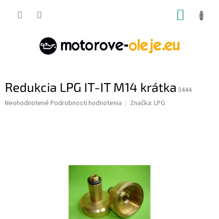
Prejsť
NÁKUP
na
obsah
KOŠÍK
Redukcia LPG IT-IT M14 krátka
3444
Priemerné
Neohodnotené
Podrobnosti hodnotenia
Značka:
LPG
hodnotenie
produktu
je
0,0
z
5
hviezdičiek.