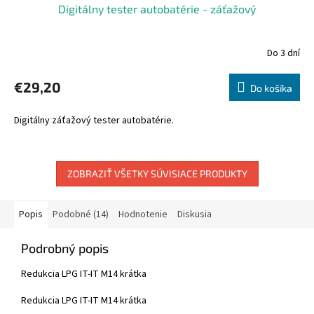
Digitálny tester autobatérie - záťažový
Do 3 dní
€29,20
Do košíka
Digitálny záťažový tester autobatérie.
ZOBRAZIŤ VŠETKY SÚVISIACE PRODUKTY
Popis
Podobné (14)
Hodnotenie
Diskusia
Podrobný popis
Redukcia LPG IT-IT M14 krátka
Redukcia LPG IT-IT M14 krátka