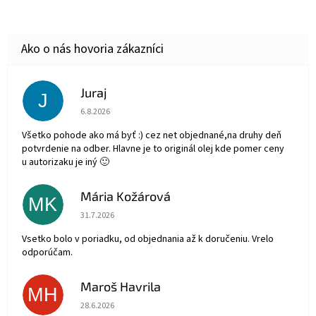
Juraj
J
Hodnotenie obchodu je 5 z 5 hviezdičiek.
6.8.2026
Všetko pohode ako má byť :) cez net objednané,na druhy deň
potvrdenie na odber. Hlavne je to originál olej kde pomer ceny
u autorizaku je iný 🙂
Mária Kožárová
MK
Hodnotenie obchodu je 5 z 5 hviezdičiek.
31.7.2026
Vsetko bolo v poriadku, od objednania až k doručeniu. Vrelo
odporúčam.
Maroš Havrila
MH
Hodnotenie obchodu je 5 z 5 hviezdičiek.
28.6.2026