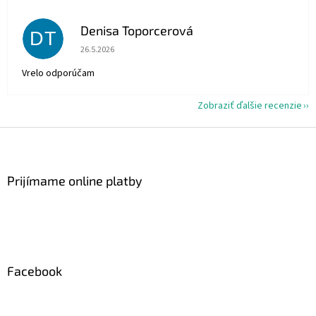
Denisa Toporcerová
DT
Hodnotenie obchodu je 5 z 5 hviezdičiek.
26.5.2026
Vrelo odporúčam
Zobraziť ďalšie recenzie
Z
á
p
ä
Prijímame online platby
t
i
e
Facebook