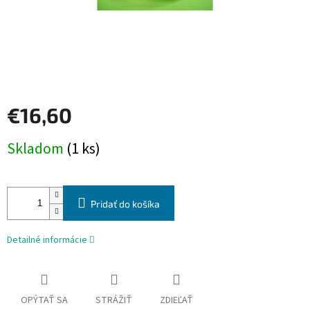
€16,60
Jednotková
Skladom
(1 ks)
cena:
Pridať do košíka
Detailné informácie
OPÝTAŤ SA
STRÁŽIŤ
ZDIEĽAŤ