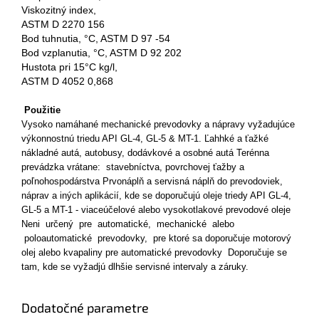
Viskozitný index,
ASTM D 2270 156
Bod tuhnutia, °C, ASTM D 97 -54
Bod vzplanutia, °C, ASTM D 92 202
Hustota pri 15°C kg/l,
ASTM D 4052 0,868
Použitie
Vysoko namáhané mechanické prevodovky a nápravy vyžadujúce
výkonnostnú triedu API GL-4, GL-5 & MT-1. Ľahhké a ťažké
nákladné autá, autobusy, dodávkové a osobné autá Terénna
prevádzka vrátane: stavebníctva, povrchovej ťažby a
poľnohospodárstva Prvonáplň a servisná náplň do prevodoviek,
náprav a iných aplikácií, kde se doporučujú oleje triedy API GL-4,
GL-5 a MT-1 - viaceúčelové alebo vysokotlakové prevodové oleje
Neni určený pre automatické, mechanické alebo
poloautomatické prevodovky, pre ktoré sa doporučuje motorový
olej alebo kvapaliny pre automatické prevodovky Doporučuje se
tam, kde se vyžadjú dlhšie servisné intervaly a záruky.
Dodatočné parametre