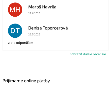
Maroš Havrila
MH
Hodnotenie obchodu je 5 z 5 hviezdičiek.
28.6.2026
Denisa Toporcerová
DT
Hodnotenie obchodu je 5 z 5 hviezdičiek.
26.5.2026
Vrelo odporúčam
Zobraziť ďalšie recenzie
Z
á
p
ä
Prijímame online platby
t
i
e