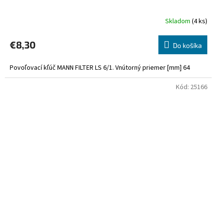
Skladom
(4 ks)
€8,30
Do košíka
Povoľovací kľúč MANN FILTER LS 6/1. Vnútorný priemer [mm] 64
Kód:
25166