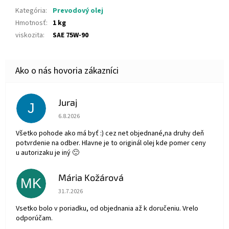
Kategória
:
Prevodový olej
Hmotnosť
:
1 kg
viskozita
:
SAE 75W-90
Juraj
J
Hodnotenie obchodu je 5 z 5 hviezdičiek.
6.8.2026
Všetko pohode ako má byť :) cez net objednané,na druhy deň
potvrdenie na odber. Hlavne je to originál olej kde pomer ceny
u autorizaku je iný 🙂
Mária Kožárová
MK
Hodnotenie obchodu je 5 z 5 hviezdičiek.
31.7.2026
Vsetko bolo v poriadku, od objednania až k doručeniu. Vrelo
odporúčam.