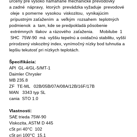
určený pre vysoko namáhané mechanické prevodovky
a zadné nápravy, ktorých prevádzka vyžaduje prevodové
oleje s pomerne vysokou viskozitou, vynikajúcim
prípustným zaťažením a veľkým rozsahem teplotných
podmienok a tam, kde se predpokladá pôsobenie
extrémnych tlakov a rázového zaťaženia. Mobilube 1
SHC 75W-90 má vyššiu tepelnú a oxidačnú stabilitu, vyšší
prirodzený viskozitný index, vynímočný nízky bod tuhnutia a
lepšiu tekutosť pri nízkych teplotách.
Špecifikácia:
API GL-4/GL-5/MT-1
Daimler Chrysler
MB 235.8
ZF TE-ML 02B/05B/07A/08A/12B/16F/17B
MAN 3343 typ SL
cania STO 1.0
Vlastnosti:
SAE trieda 75W-90
Viskozita, ASTM D 445
cSt pri 40°C 102
cSt pri 100°C 15,1