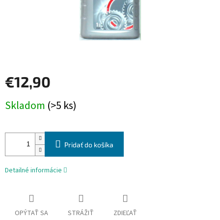
€12,90
Jednotková
Skladom
(>5 ks)
cena:
Pridať do košíka
Detailné informácie
OPÝTAŤ SA
STRÁŽIŤ
ZDIEĽAŤ