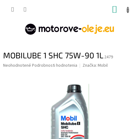
Prejsť
NÁKUP
na
obsah
KOŠÍK
MOBILUBE 1 SHC 75W-90 1L
2479
Priemerné
Neohodnotené
Podrobnosti hodnotenia
Značka:
Mobil
hodnotenie
produktu
je
0,0
z
5
hviezdičiek.