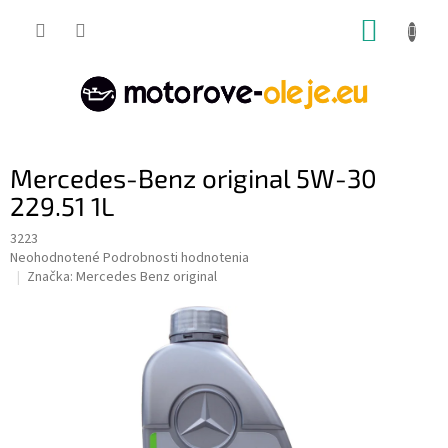
Prejsť
NÁKUP
na
obsah
KOŠÍK
Mercedes-Benz original 5W-30
229.51 1L
3223
Priemerné
Neohodnotené
Podrobnosti hodnotenia
hodnotenie
Značka:
Mercedes Benz original
produktu
je
0,0
z
5
hviezdičiek.