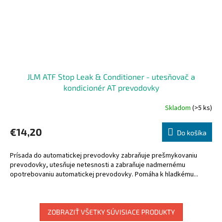
JLM ATF Stop Leak & Conditioner - utesňovač a
kondicionér AT prevodovky
Skladom
(>5 ks)
€14,20
Do košíka
Prísada do automatickej prevodovky zabraňuje prešmykovaniu
prevodovky, utesňuje netesnosti a zabraňuje nadmernému
opotrebovaniu automatickej prevodovky. Pomáha k hladkému...
ZOBRAZIŤ VŠETKY SÚVISIACE PRODUKTY