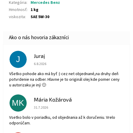
Kategória
:
Mercedes Benz
Hmotnosť
:
1 kg
viskozita
:
SAE 5W-30
Juraj
J
Hodnotenie obchodu je 5 z 5 hviezdičiek.
6.8.2026
Všetko pohode ako má byť :) cez net objednané,na druhy deň
potvrdenie na odber. Hlavne je to originál olej kde pomer ceny
u autorizaku je iný 🙂
Mária Kožárová
MK
Hodnotenie obchodu je 5 z 5 hviezdičiek.
31.7.2026
Vsetko bolo v poriadku, od objednania až k doručeniu. Vrelo
odporúčam.