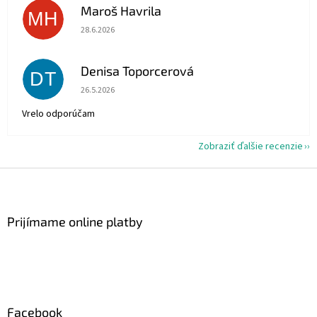
Maroš Havrila
MH
Hodnotenie obchodu je 5 z 5 hviezdičiek.
28.6.2026
Denisa Toporcerová
DT
Hodnotenie obchodu je 5 z 5 hviezdičiek.
26.5.2026
Vrelo odporúčam
Zobraziť ďalšie recenzie
Z
á
p
ä
Prijímame online platby
t
i
e
Facebook