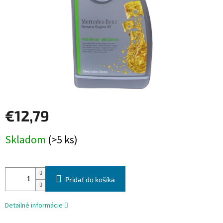
€12,79
Jednotková
Skladom
(>5 ks)
cena:
Pridať do košíka
Detailné informácie