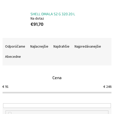
SHELL OMALA S2 G 320 20 L
Na dotaz
€91,70
R
a
Odporúčame
Najlacnejšie
Najdrahšie
Najpredávanejšie
d
e
Abecedne
n
i
e
Cena
p
r
€
91
€
246
o
d
u
k
t