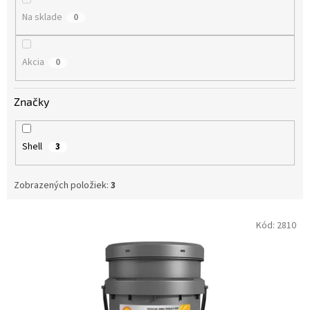
o
Na sklade
0
v
Akcia
0
Značky
Shell
3
Zobrazených položiek:
3
V
Kód:
2810
ý
p
i
s
p