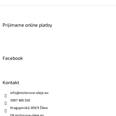
v
l
Z
á
á
d
p
a
ä
Prijímame online platby
c
t
i
i
e
p
e
r
v
k
Facebook
y
v
ý
p
i
Kontakt
s
u
info
@
motorove-oleje.eu
0907 488 558
Kragujevská 389/9 Žilina
FB motorove-oleje.eu