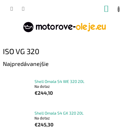
Prejsť
NÁKUP
na
obsah
KOŠÍK
ISO VG 320
Najpredávanejšie
Shell Omala S4 WE 320 20L
Na dotaz
€244,10
Shell Omala S4 GX 320 20L
Na dotaz
€245,30