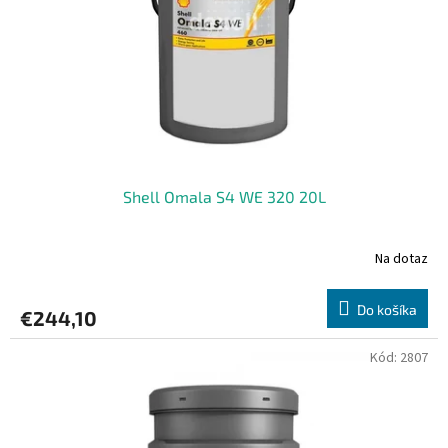
r
o
d
u
k
t
o
v
Shell Omala S4 WE 320 20L
Na dotaz
Do košíka
€244,10
Kód:
2807