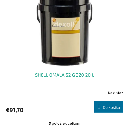
SHELL OMALA S2 G 320 20 L
Na dotaz
Do košíka
€91,70
3
položiek celkom
O