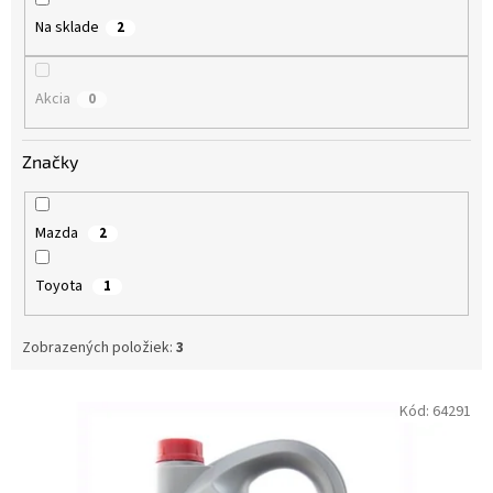
o
Na sklade
2
v
Akcia
0
Značky
Mazda
2
Toyota
1
Zobrazených položiek:
3
V
Kód:
64291
ý
p
i