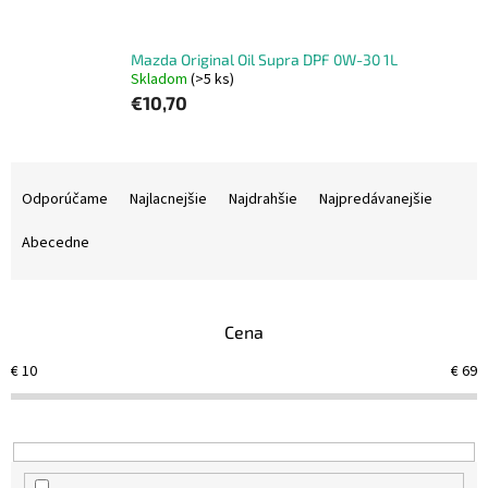
Mazda Original Oil Supra DPF 0W-30 1L
Skladom
(>5 ks)
€10,70
R
a
Odporúčame
Najlacnejšie
Najdrahšie
Najpredávanejšie
d
e
Abecedne
n
i
e
Cena
p
r
€
10
€
69
o
d
u
k
t