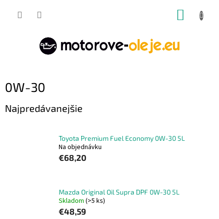
Prejsť
NÁKUP
na
obsah
KOŠÍK
0W-30
Najpredávanejšie
Toyota Premium Fuel Economy 0W-30 5L
Na objednávku
€68,20
Mazda Original Oil Supra DPF 0W-30 5L
Skladom
(>5 ks)
€48,59