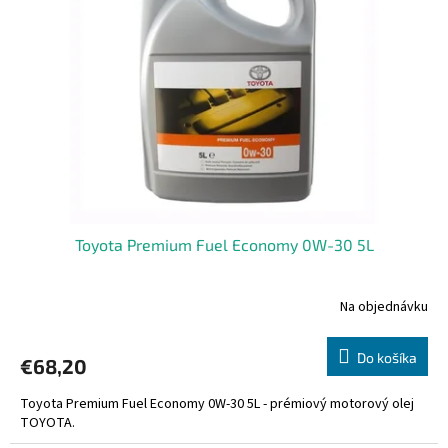
s
p
r
o
d
u
k
t
o
v
Toyota Premium Fuel Economy 0W-30 5L
Na objednávku
Do košíka
€68,20
Toyota Premium Fuel Economy 0W-30 5L - prémiový motorový olej
TOYOTA.