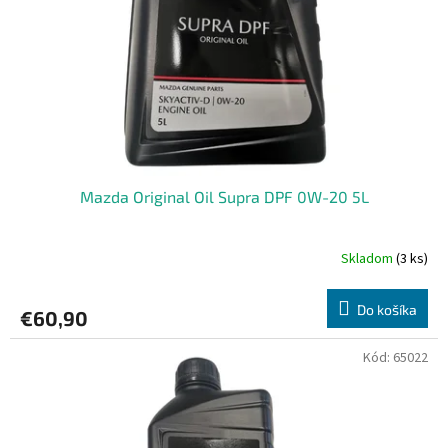
r
o
d
u
k
t
o
v
Mazda Original Oil Supra DPF 0W-20 5L
Skladom
(3 ks)
Do košíka
€60,90
Kód:
65022