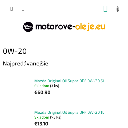
Prejsť
NÁKUP
na
obsah
KOŠÍK
0W-20
Najpredávanejšie
Mazda Original Oil Supra DPF 0W-20 5L
Skladom
(3 ks)
€60,90
Mazda Original Oil Supra DPF 0W-20 1L
Skladom
(>5 ks)
€13,10