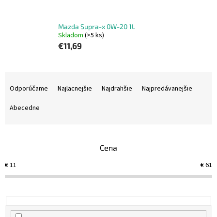
Mazda Supra-x 0W-20 1L
Skladom
(>5 ks)
€11,69
R
a
Odporúčame
Najlacnejšie
Najdrahšie
Najpredávanejšie
d
e
Abecedne
n
i
e
Cena
p
r
€
11
€
61
o
d
u
k
t