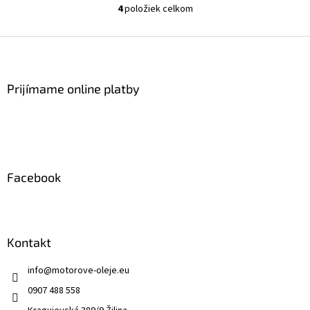
4
položiek celkom
O
v
l
Z
á
á
d
p
a
ä
Prijímame online platby
c
t
i
i
e
p
e
r
v
k
Facebook
y
v
ý
p
i
Kontakt
s
u
info
@
motorove-oleje.eu
0907 488 558