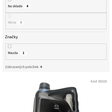
o
Na sklade
4
v
Akcia
0
Značky
Mazda
2
Zobrazených položiek:
4
V
Kód:
65025
ý
p
i
s
p