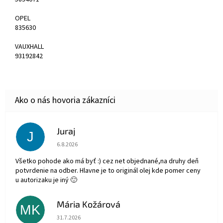
OPEL
835630
VAUXHALL
93192842
Juraj
J
Hodnotenie obchodu je 5 z 5 hviezdičiek.
6.8.2026
Všetko pohode ako má byť :) cez net objednané,na druhy deň
potvrdenie na odber. Hlavne je to originál olej kde pomer ceny
u autorizaku je iný 🙂
Mária Kožárová
MK
Hodnotenie obchodu je 5 z 5 hviezdičiek.
31.7.2026