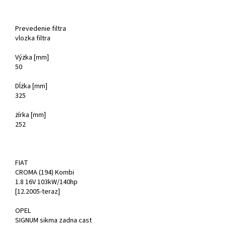
Prevedenie filtra
vlozka filtra
Výżka [mm]
50
Dĺżka [mm]
325
żírka [mm]
252
FIAT
CROMA (194) Kombi
1.8 16V 103kW/140hp
[12.2005-teraz]
OPEL
SIGNUM sikma zadna cast