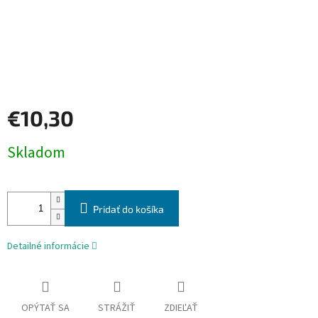
€10,30
Jednotková
Skladom
cena:
Pridať do košíka
Detailné informácie
OPÝTAŤ SA
STRÁŽIŤ
ZDIEĽAŤ