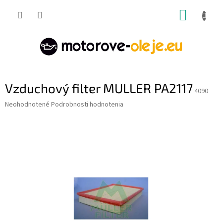
Prejsť
NÁKUP
na
obsah
KOŠÍK
Vzduchový filter MULLER PA2117
4090
Priemerné
Neohodnotené
Podrobnosti hodnotenia
hodnotenie
produktu
je
0,0
z
5
hviezdičiek.