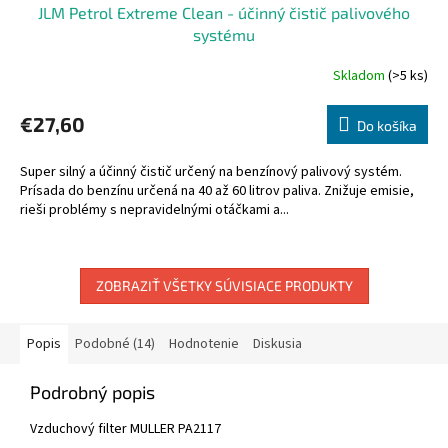
JLM Petrol Extreme Clean - účinný čistič palivového
systému
Skladom
(>5 ks)
€27,60
Do košíka
Super silný a účinný čistič určený na benzínový palivový systém.
Prísada do benzínu určená na 40 až 60 litrov paliva. Znižuje emisie,
rieši problémy s nepravidelnými otáčkami a...
ZOBRAZIŤ VŠETKY SÚVISIACE PRODUKTY
Popis
Podobné (14)
Hodnotenie
Diskusia
Podrobný popis
Vzduchový filter MULLER PA2117