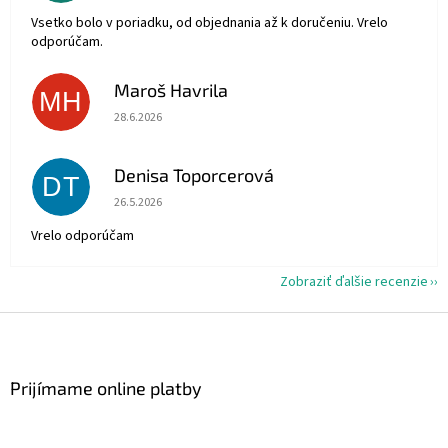
Vsetko bolo v poriadku, od objednania až k doručeniu. Vrelo
odporúčam.
Maroš Havrila
MH
Hodnotenie obchodu je 5 z 5 hviezdičiek.
28.6.2026
Denisa Toporcerová
DT
Hodnotenie obchodu je 5 z 5 hviezdičiek.
26.5.2026
Vrelo odporúčam
Zobraziť ďalšie recenzie
Z
á
p
ä
Prijímame online platby
t
i