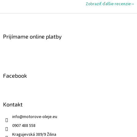
Zobraziť ďalšie recenzie
Z
á
p
ä
Prijímame online platby
t
i
e
Facebook
Kontakt
info
@
motorove-oleje.eu
0907 488 558
Kragujevská 389/9 Žilina