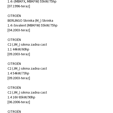
1.4 i (MBKFX, MBKFW) 55kW/75hp
[07.1996-teraz]
CITROËN
BERLINGO Skrinka (M_) Skrinka
1.4 i bivalent (MBKFW) 55kW/75hp
[04.2003-teraz]
CITROËN
C2 (JM_) sikma zadna cast
1.1 44kW/60hp
[09.2003-teraz]
CITROËN
C2 (JM_) sikma zadna cast
1.4 54kW/73hp
[09.2003-teraz]
CITROËN
C2 (JM_) sikma zadna cast
1.4 16V 65kW/90hp
[06.2006-teraz]
CITROËN