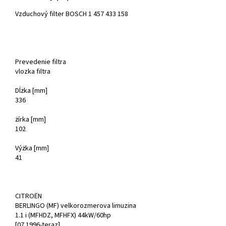
Vzduchový filter BOSCH 1 457 433 158
Prevedenie filtra
vlozka filtra
Dĺżka [mm]
336
żírka [mm]
102
Výżka [mm]
41
CITROËN
BERLINGO (MF) velkorozmerova limuzina
1.1 i (MFHDZ, MFHFX) 44kW/60hp
[07.1996-teraz]