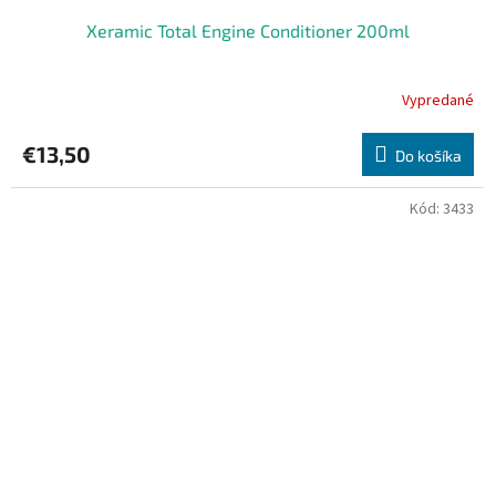
Xeramic Total Engine Conditioner 200ml
Vypredané
Priemerné
hodnotenie
produktu
€13,50
Do košíka
je
5,0
z
Kód:
3433
5
hviezdičiek.