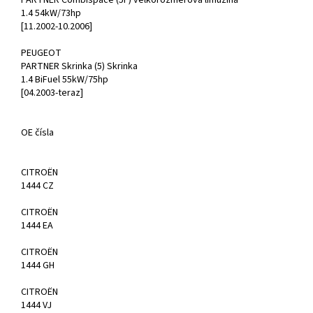
PARTNER Combispace (5F) velkorozmerova limuzina
1.4 54kW/73hp
[11.2002-10.2006]
PEUGEOT
PARTNER Skrinka (5) Skrinka
1.4 BiFuel 55kW/75hp
[04.2003-teraz]
OE čísla
CITROËN
1444 CZ
CITROËN
1444 EA
CITROËN
1444 GH
CITROËN
1444 VJ