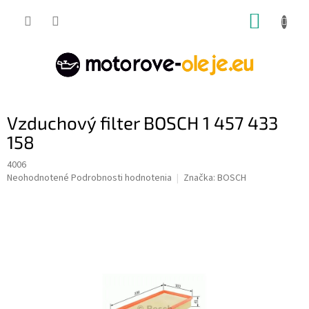
Prejsť
NÁKUP
na
obsah
KOŠÍK
Vzduchový filter BOSCH 1 457 433
158
4006
Priemerné
Neohodnotené
Podrobnosti hodnotenia
Značka:
BOSCH
hodnotenie
produktu
je
0,0
z
5
hviezdičiek.