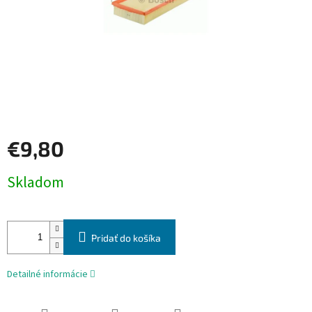
€9,80
Jednotková
Skladom
cena:
Pridať do košíka
Detailné informácie