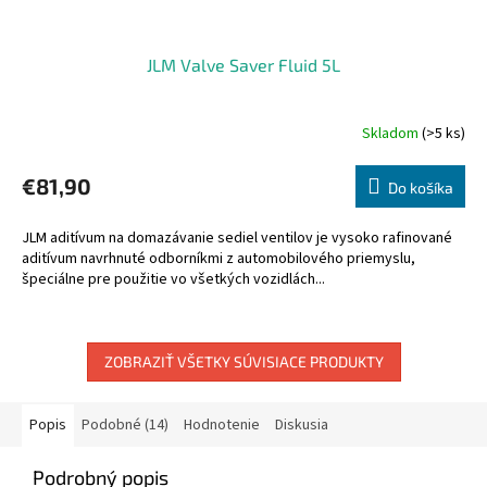
JLM Valve Saver Fluid 5L
Skladom
(>5 ks)
Priemerné
hodnotenie
produktu
€81,90
Do košíka
je
5,0
JLM aditívum na domazávanie sediel ventilov je vysoko rafinované
z
aditívum navrhnuté odborníkmi z automobilového priemyslu,
5
špeciálne pre použitie vo všetkých vozidlách...
hviezdičiek.
ZOBRAZIŤ VŠETKY SÚVISIACE PRODUKTY
Popis
Podobné (14)
Hodnotenie
Diskusia
Podrobný popis