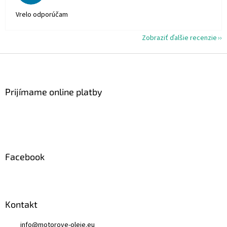
Vrelo odporúčam
Zobraziť ďalšie recenzie
Z
á
p
ä
Prijímame online platby
t
i
e
Facebook
Kontakt
info
@
motorove-oleje.eu