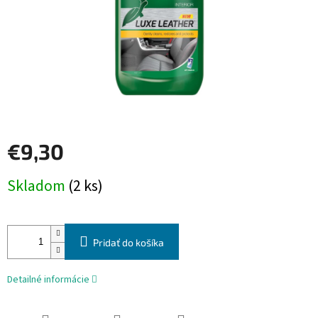
€9,30
Jednotková
Skladom
(2 ks)
cena:
Pridať do košíka
Detailné informácie