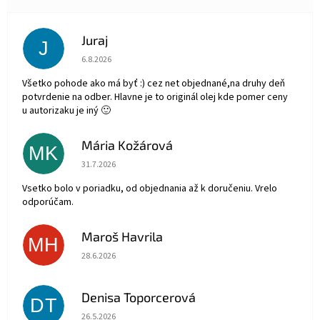
Juraj
J
Hodnotenie obchodu je 5 z 5 hviezdičiek.
6.8.2026
Všetko pohode ako má byť :) cez net objednané,na druhy deň
potvrdenie na odber. Hlavne je to originál olej kde pomer ceny
u autorizaku je iný 🙂
Mária Kožárová
MK
Hodnotenie obchodu je 5 z 5 hviezdičiek.
31.7.2026
Vsetko bolo v poriadku, od objednania až k doručeniu. Vrelo
odporúčam.
Maroš Havrila
MH
Hodnotenie obchodu je 5 z 5 hviezdičiek.
28.6.2026
Denisa Toporcerová
DT
Hodnotenie obchodu je 5 z 5 hviezdičiek.
26.5.2026