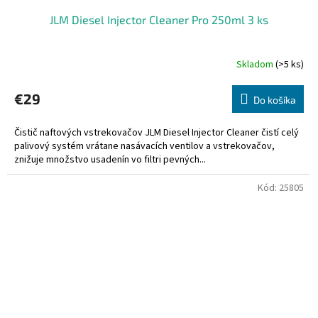
JLM Diesel Injector Cleaner Pro 250ml 3 ks
Skladom
(>5 ks)
€29
Do košíka
Čistič naftových vstrekovačov JLM Diesel Injector Cleaner čistí celý
palivový systém vrátane nasávacích ventilov a vstrekovačov,
znižuje množstvo usadenín vo filtri pevných...
Kód:
25805