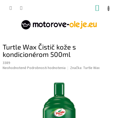
Prejsť
NÁKUP
na
obsah
KOŠÍK
Turtle Wax Čistič kože s
kondicionérom 500ml
3389
Priemerné
Neohodnotené
Podrobnosti hodnotenia
Značka:
Turtle Wax
hodnotenie
produktu
je
0,0
z
5
hviezdičiek.