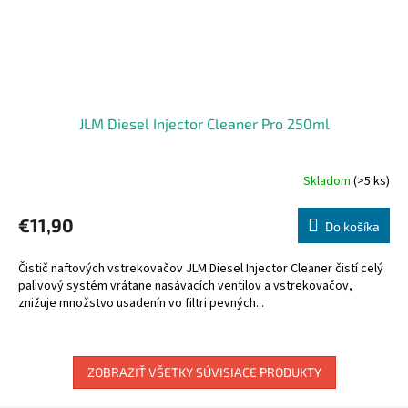
JLM Diesel Injector Cleaner Pro 250ml
Skladom
(>5 ks)
€11,90
Do košíka
Čistič naftových vstrekovačov JLM Diesel Injector Cleaner čistí celý
palivový systém vrátane nasávacích ventilov a vstrekovačov,
znižuje množstvo usadenín vo filtri pevných...
ZOBRAZIŤ VŠETKY SÚVISIACE PRODUKTY