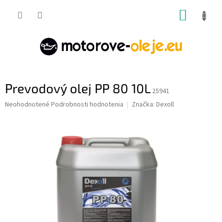
Prejsť
NÁKUP
na
obsah
KOŠÍK
Prevodový olej PP 80 10L
25941
Priemerné
Neohodnotené
Podrobnosti hodnotenia
Značka:
Dexoll
hodnotenie
produktu
je
0,0
z
5
hviezdičiek.