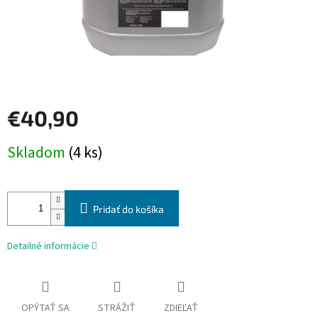
€40,90
Jednotková
Skladom
(4 ks)
cena:
Pridať do košíka
Detailné informácie
OPÝTAŤ SA
STRÁŽIŤ
ZDIEĽAŤ