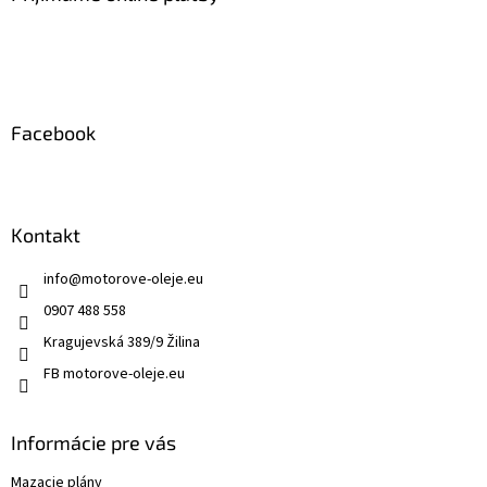
t
i
e
Facebook
Kontakt
info
@
motorove-oleje.eu
0907 488 558
Kragujevská 389/9 Žilina
FB motorove-oleje.eu
Informácie pre vás
Mazacie plány