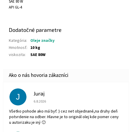
SAE 80 W
API GL-4
Dodatočné parametre
Kategória
:
Oleje značky
Hmotnosť
:
10 kg
viskozita
:
SAE 80W
Juraj
J
Hodnotenie obchodu je 5 z 5 hviezdičiek.
6.8.2026
Všetko pohode ako má byť :) cez net objednané,na druhy deň
potvrdenie na odber. Hlavne je to originál olej kde pomer ceny
u autorizaku je iný 🙂