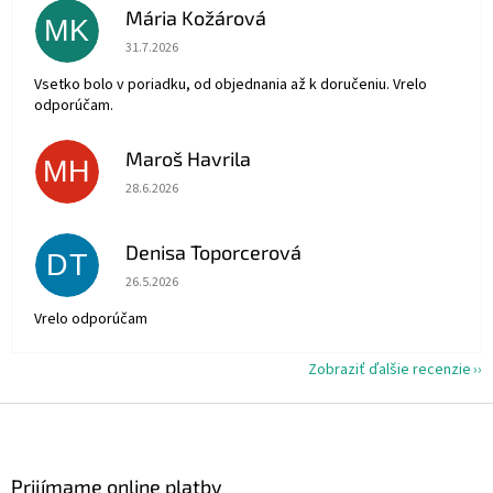
Mária Kožárová
MK
Hodnotenie obchodu je 5 z 5 hviezdičiek.
31.7.2026
Vsetko bolo v poriadku, od objednania až k doručeniu. Vrelo
odporúčam.
Maroš Havrila
MH
Hodnotenie obchodu je 5 z 5 hviezdičiek.
28.6.2026
Denisa Toporcerová
DT
Hodnotenie obchodu je 5 z 5 hviezdičiek.
26.5.2026
Vrelo odporúčam
Zobraziť ďalšie recenzie
Z
á
p
ä
Prijímame online platby