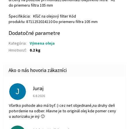
určený na použitie pri montáži/demontáži olejového filtra. Až
do priemeru filtra 105 mm
Špecifikácia: Kľúč na olejový filter Kód
produktu: 8711252024110 Do priemeru filtra 105 mm
Dodatočné parametre
Kategória
:
Výmena oleja
Hmotnosť
:
0.2 kg
Juraj
J
Hodnotenie obchodu je 5 z 5 hviezdičiek.
6.8.2026
Všetko pohode ako má byť :) cez net objednané,na druhy deň
potvrdenie na odber. Hlavne je to originál olej kde pomer ceny
u autorizaku je iný 🙂