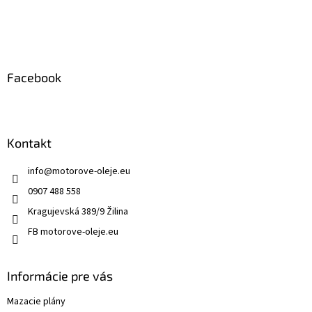
t
i
e
Facebook
Kontakt
info
@
motorove-oleje.eu
0907 488 558
Kragujevská 389/9 Žilina
FB motorove-oleje.eu
Informácie pre vás
Mazacie plány