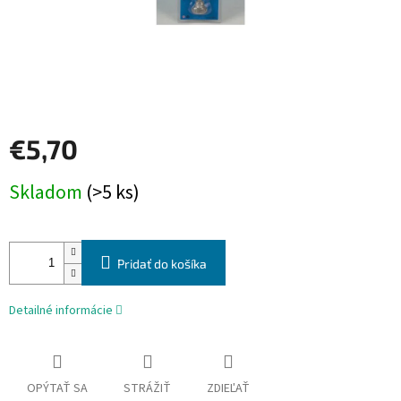
€5,70
Jednotková
Skladom
(>5 ks)
cena:
Pridať do košíka
Detailné informácie
OPÝTAŤ SA
STRÁŽIŤ
ZDIEĽAŤ