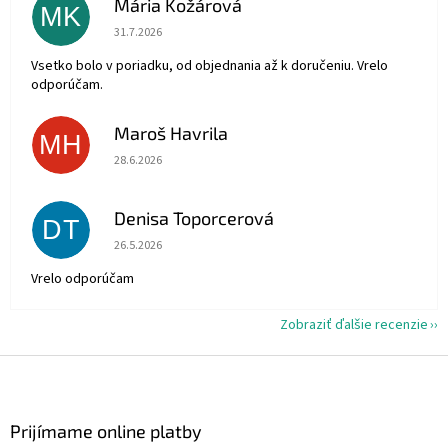
Mária Kožárová
MK
Hodnotenie obchodu je 5 z 5 hviezdičiek.
31.7.2026
Vsetko bolo v poriadku, od objednania až k doručeniu. Vrelo
odporúčam.
Maroš Havrila
MH
Hodnotenie obchodu je 5 z 5 hviezdičiek.
28.6.2026
Denisa Toporcerová
DT
Hodnotenie obchodu je 5 z 5 hviezdičiek.
26.5.2026
Vrelo odporúčam
Zobraziť ďalšie recenzie
Z
á
p
ä
Prijímame online platby