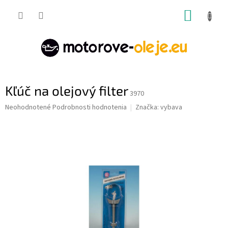
Prejsť
NÁKUP
na
obsah
KOŠÍK
Kľúč na olejový filter
3970
Priemerné
Neohodnotené
Podrobnosti hodnotenia
Značka:
vybava
hodnotenie
produktu
je
0,0
z
5
hviezdičiek.