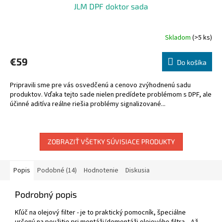
JLM DPF doktor sada
Skladom
(>5 ks)
€59
Do košíka
Pripravili sme pre vás osvedčenú a cenovo zvýhodnenú sadu
produktov. Vďaka tejto sade nielen predídete problémom s DPF, ale
účinné aditíva reálne riešia problémy signalizované...
ZOBRAZIŤ VŠETKY SÚVISIACE PRODUKTY
Popis
Podobné (14)
Hodnotenie
Diskusia
Podrobný popis
Kľúč na olejový filter - je to praktický pomocník, špeciálne