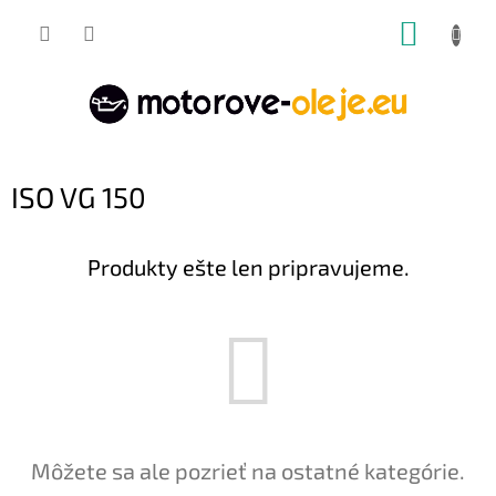
Prejsť
NÁKUP
na
obsah
KOŠÍK
ISO VG 150
Produkty ešte len pripravujeme.
Môžete sa ale pozrieť na ostatné kategórie.