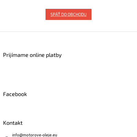
SPÄŤ DO OBCHODU
Z
á
p
ä
Prijímame online platby
t
i
e
Facebook
Kontakt
info
@
motorove-oleje.eu