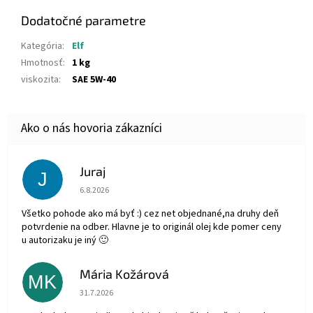
Dodatočné parametre
Kategória
:
Elf
Hmotnosť
:
1 kg
viskozita
:
SAE 5W-40
Juraj
J
Hodnotenie obchodu je 5 z 5 hviezdičiek.
6.8.2026
Všetko pohode ako má byť :) cez net objednané,na druhy deň
potvrdenie na odber. Hlavne je to originál olej kde pomer ceny
u autorizaku je iný 🙂
Mária Kožárová
MK
Hodnotenie obchodu je 5 z 5 hviezdičiek.
31.7.2026