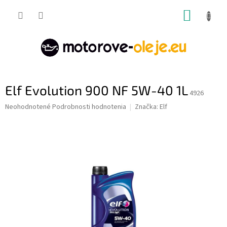
Prejsť
NÁKUP
na
obsah
KOŠÍK
Elf Evolution 900 NF 5W-40 1L
4926
Priemerné
Neohodnotené
Podrobnosti hodnotenia
Značka:
Elf
hodnotenie
produktu
je
0,0
z
5
hviezdičiek.