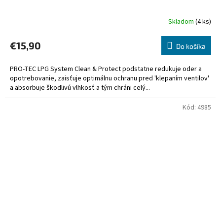
Skladom
(4 ks)
€15,90
Do košíka
PRO-TEC LPG System Clean & Protect podstatne redukuje oder a
opotrebovanie, zaisťuje optimálnu ochranu pred 'klepaním ventilov'
a absorbuje škodlivú vlhkosť a tým chráni celý...
Kód:
4985