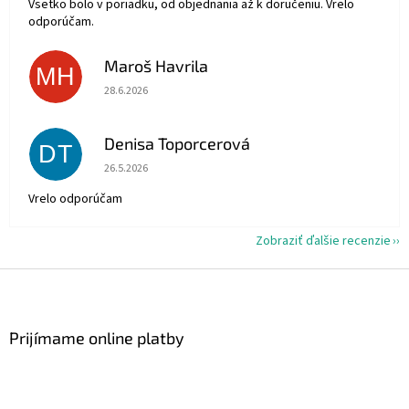
Vsetko bolo v poriadku, od objednania až k doručeniu. Vrelo
odporúčam.
Maroš Havrila
MH
Hodnotenie obchodu je 5 z 5 hviezdičiek.
28.6.2026
Denisa Toporcerová
DT
Hodnotenie obchodu je 5 z 5 hviezdičiek.
26.5.2026
Vrelo odporúčam
Zobraziť ďalšie recenzie
Z
á
p
ä
Prijímame online platby
t
i
e