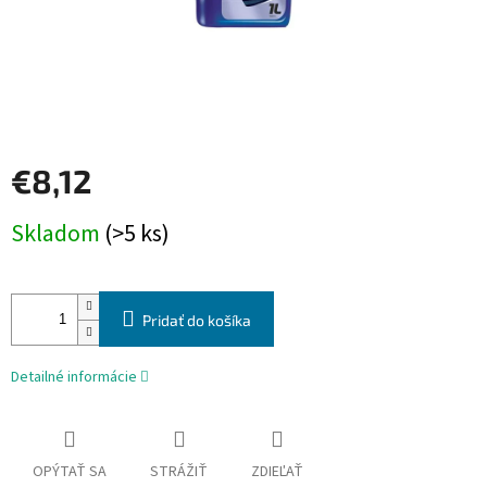
€8,12
Jednotková
Skladom
(>5 ks)
cena:
Pridať do košíka
Detailné informácie
OPÝTAŤ SA
STRÁŽIŤ
ZDIEĽAŤ