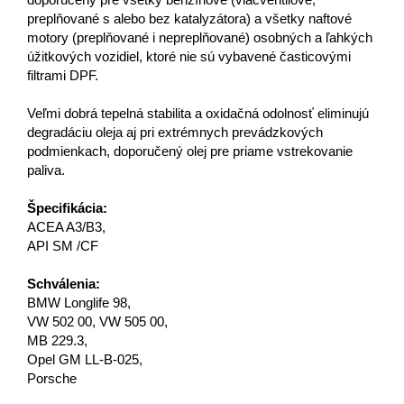
doporučený pre všetky benzínové (viacventilové,
preplňované s alebo bez katalyzátora) a všetky naftové
motory (preplňované i nepreplňované) osobných a ľahkých
úžitkových vozidiel, ktoré nie sú vybavené časticovými
filtrami DPF.
Veľmi dobrá tepelná stabilita a oxidačná odolnosť eliminujú
degradáciu oleja aj pri extrémnych prevádzkových
podmienkach, doporučený olej pre priame vstrekovanie
paliva.
Špecifikácia:
ACEA A3/B3,
API SM /CF
Schválenia:
BMW Longlife 98,
VW 502 00, VW 505 00,
MB 229.3,
Opel GM LL-B-025,
Porsche