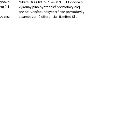
 vysoko
Millers Oils CRX LS 75W-90 NT+ 1 l - vysoko
tujúci
výkonný plno-syntetický prevodový olej
pre sekvenčné, nesynchrónne prevodovky
žovaniu
a samosvorné diferenciáli (Limited Slip).
Najnovšia...