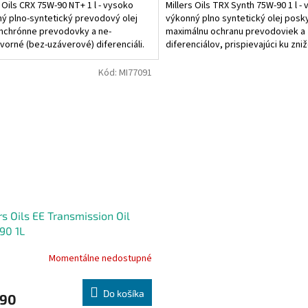
s Oils CRX 75W-90 NT+ 1 l - vysoko
Millers Oils TRX Synth 75W-90 1 l -
ý plno-syntetický prevodový olej
výkonný plno syntetický olej posky
nchrónne prevodovky a ne-
maximálnu ochranu prevodoviek a
orné (bez-uzáverové) diferenciáli.
diferenciálov, prispievajúci ku zni
šia generácia...
spotreby...
Kód:
MI77091
rs Oils EE Transmission Oil
90 1L
Momentálne nedostupné
Do košíka
,90