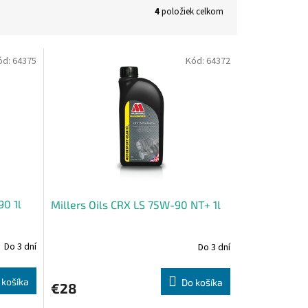
4
položiek celkom
ód:
64375
Kód:
64372
90 1l
Millers Oils CRX LS 75W-90 NT+ 1l
Do 3 dní
Do 3 dní
 košíka
Do košíka
€28