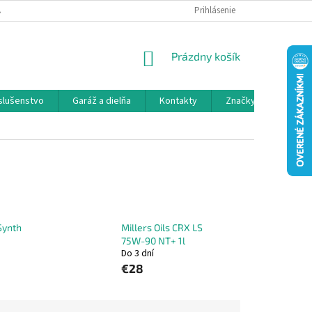
 SPOLUPRÁCA
OBCHODNÉ PODMIENKY
Prihlásenie
OCHRANA OSOBNÝCH ÚDAJ
NÁKUPNÝ
Prázdny košík
KOŠÍK
íslušenstvo
Garáž a dielňa
Kontakty
Značky
Synth
Millers Oils CRX LS
75W-90 NT+ 1l
Do 3 dní
€28