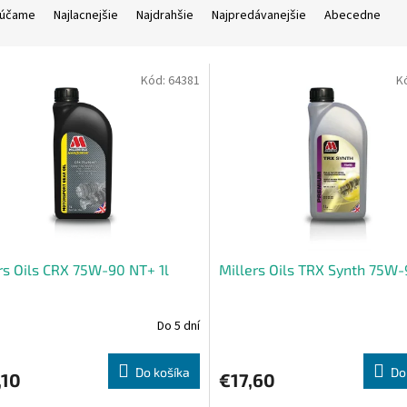
účame
Najlacnejšie
Najdrahšie
Najpredávanejšie
Abecedne
Kód:
64381
K
rs Oils CRX 75W-90 NT+ 1l
Millers Oils TRX Synth 75W-
Do 5 dní
Do košíka
Do
,10
€17,60