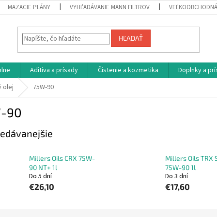
MAZACIE PLÁNY
VYHĽADÁVANIE MANN FILTROV
VEĽKOOBCHODNÁ
HĽADAŤ
plne
Aditíva a prísady
Čistenie a kozmetika
Doplnky a pr
 olej
75W-90
-90
edávanejšie
Millers Oils CRX 75W-
Millers Oils TRX 
90 NT+ 1l
75W-90 1l
Do 5 dní
Do 3 dní
€26,10
€17,60