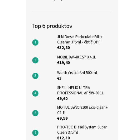
Top 6 produktov
JLM Diesel Particulate Filter
Cleaner 375ml - čistič DPF
€32,80
MOBIL 0W-40 ESP X4 1L
€19,40
Wurth čistič bŕzd 500 ml
€3
SHELL HELIX ULTRA
PROFESSIONAL AF 5W-30 1L
€9,60
MOTUL 5W30 8100 Eco-clean+
C1 1L
€9,59
PRO-TEC Diesel System Super
Clean 375ml
€12,30