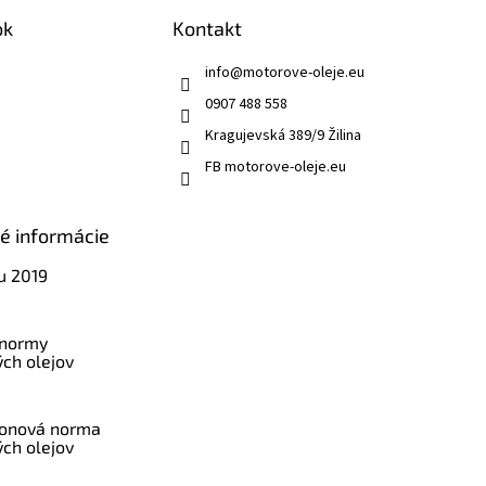
ok
Kontakt
info
@
motorove-oleje.eu
0907 488 558
Kragujevská 389/9 Žilina
FB motorove-oleje.eu
ké informácie
u 2019
 normy
ch olejov
konová norma
ch olejov