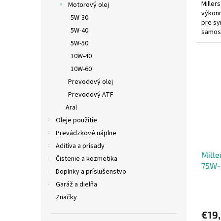
Miller
Motorový olej
výkonn
5W-30
pre sy
5W-40
samosv
Najnov
5W-50
10W-40
10W-60
Prevodový olej
Prevodový ATF
Aral
Oleje použitie
Prevádzkové náplne
Aditíva a prísady
Mille
Čistenie a kozmetika
75W-
Doplnky a príslušenstvo
Garáž a dielňa
Značky
€19