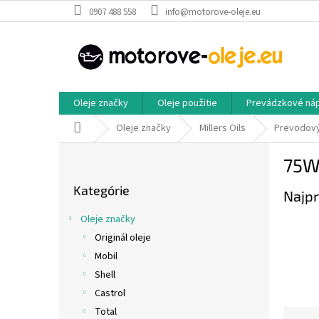
Prejsť
0907 488 558
info@motorove-oleje.eu
na
obsah
Oleje značky
Oleje použitie
Prevádzkové ná
Domov
Oleje značky
Millers Oils
Prevodový
B
75W
o
Preskočiť
č
Kategórie
kategórie
Najpr
n
ý
Oleje značky
p
Originál oleje
a
Mobil
n
e
Shell
l
Castrol
Total
R