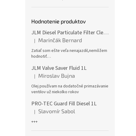
Hodnotenie produktov
JLM Diesel Particulate Filter Cleaner 375ml - čistič DPF
Marinčák Bernard
|
Hodnotenie produktu je 5 z 5 hviezdičiek.
Zatiaľ som ešte veľa nenajazdil,nemôžem
hodnotiť…
JLM Valve Saver Fluid 1L
Miroslav Bujna
|
Hodnotenie produktu je 5 z 5 hviezdičiek.
Olej používam na dodatočné primazávanie
ventilov už niekolko rokov
PRO-TEC Guard Fill Diesel 1L
Slavomír Sabol
|
Hodnotenie produktu je 5 z 5 hviezdičiek.
+++