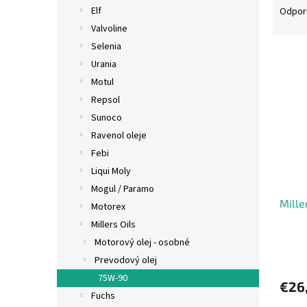
a
Elf
Odpor
d
Valvoline
e
Selenia
V
n
Urania
ý
i
Motul
p
e
i
p
Repsol
s
r
Sunoco
p
o
Ravenol oleje
r
d
Febi
o
u
Liqui Moly
d
k
Mogul / Paramo
u
t
Mille
k
o
Motorex
t
v
Millers Oils
o
Motorový olej - osobné
v
Prevodový olej
75W-90
€26
Fuchs