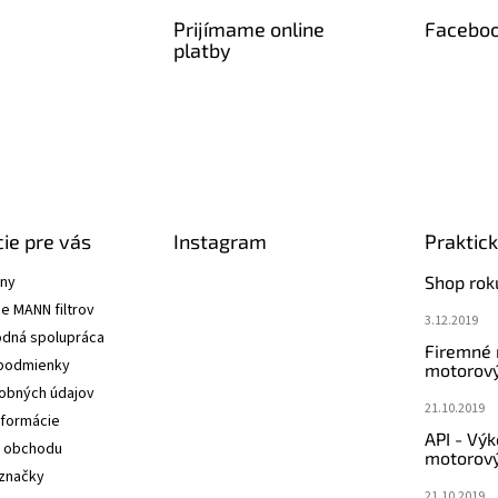
Prijímame online
Facebo
platby
ie pre vás
Instagram
Praktic
ány
Shop rok
e MANN filtrov
3.12.2019
dná spolupráca
Firemné
podmienky
motorový
obných údajov
21.10.2019
nformácie
API - Vý
 obchodu
motorový
značky
21.10.2019