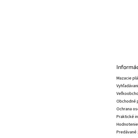
t
i
e
Informác
Mazacie pl
Vyhľadávani
Veľkoobcho
Obchodné 
Ochrana os
Praktické i
Hodnotenie
Predávané 