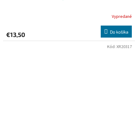
Vypredané
Priemerné
hodnotenie
produktu
Do košíka
€13,50
je
5,0
z
Kód:
XR20317
5
hviezdičiek.