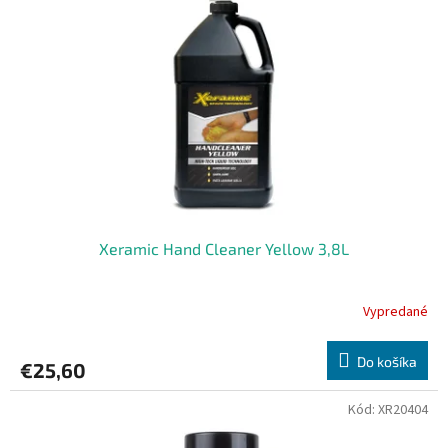
s
d
p
u
r
k
o
t
d
o
u
v
k
t
o
v
Xeramic Hand Cleaner Yellow 3,8L
Vypredané
Do košíka
€25,60
Kód:
XR20404