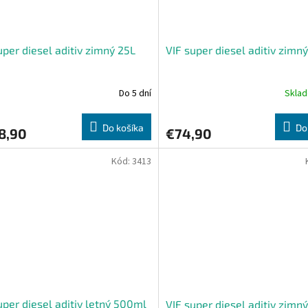
uper diesel aditiv zimný 25L
VIF super diesel aditiv zimný
Do 5 dní
Skla
Do košíka
Do
8,90
€74,90
Kód:
3413
uper diesel aditiv letný 500ml
VIF super diesel aditiv zim