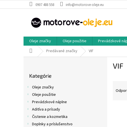
Prejsť
0907 488 558
info@motorove-oleje.eu
na
obsah
Oleje značky
Oleje použitie
Prevádzkové ná
Domov
Predávané značky
VIF
B
VIF
o
Preskočiť
č
Kategórie
kategórie
n
R
ý
Oleje značky
a
p
Odpor
Oleje použitie
d
a
Prevádzkové náplne
e
n
V
n
e
Aditíva a prísady
ý
i
l
Čistenie a kozmetika
p
e
Doplnky a príslušenstvo