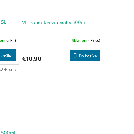
 5L
VIF super benzin aditiv 500ml
dom
(5 ks)
Skladom
(>5 ks)
Priemerné
hodnotenie
produktu
 košíka
Do košíka
€10,90
je
5,0
z
Kód:
3412
5
hviezdičiek.
ný 500ml