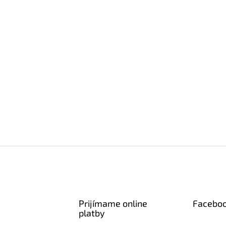
p
i
s
u
Prijímame online
Facebo
platby