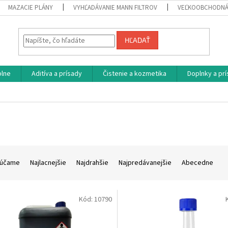
MAZACIE PLÁNY
VYHĽADÁVANIE MANN FILTROV
VEĽKOOBCHODNÁ
HĽADAŤ
plne
Aditíva a prísady
Čistenie a kozmetika
Doplnky a pr
účame
Najlacnejšie
Najdrahšie
Najpredávanejšie
Abecedne
Kód:
10790