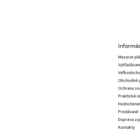
Informác
Mazacie pl
Vyhľadávani
Veľkoobcho
Obchodné 
Ochrana os
Praktické i
Hodnotenie
Predávané 
Doprava a p
Kontakty