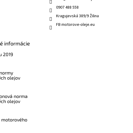
0907 488 558
Kragujevská 389/9 Žilina
FB motorove-oleje.eu
ké informácie
u 2019
 normy
ch olejov
konová norma
ch olejov
a motorového