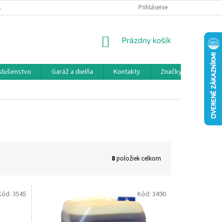
 SPOLUPRÁCA
OBCHODNÉ PODMIENKY
Prihlásenie
OCHRANA OSOBNÝCH ÚDAJ
NÁKUPNÝ
Prázdny košík
KOŠÍK
íslušenstvo
Garáž a dielňa
Kontakty
Značky
8
položiek celkom
Kód:
3545
Kód:
3490