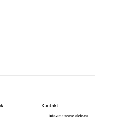
ok
Kontakt
info
@
motorove-oleje.eu