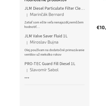
JLM Diesel Particulate Filter Cleaner 375ml - čistič DPF
Marinčák Bernard
|
Hodnotenie produktu je 5 z 5 hviezdičiek.
Zatiaľ som ešte veľa nenajazdil,nemôžem
€10
hodnotiť…
JLM Valve Saver Fluid 1L
Miroslav Bujna
|
Hodnotenie produktu je 5 z 5 hviezdičiek.
Olej používam na dodatočné primazávanie
ventilov už niekolko rokov
PRO-TEC Guard Fill Diesel 1L
Slavomír Sabol
|
Hodnotenie produktu je 5 z 5 hviezdičiek.
+++