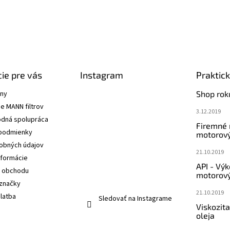
ie pre vás
Instagram
Praktic
ány
Shop rok
e MANN filtrov
3.12.2019
dná spolupráca
Firemné
podmienky
motorový
obných údajov
21.10.2019
nformácie
API - Vý
 obchodu
motorový
značky
21.10.2019
latba
Sledovať na Instagrame
Viskozit
oleja