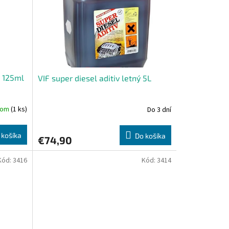
ý 125ml
VIF super diesel aditiv letný 5L
dom
(1 ks)
Do 3 dní
Priemerné
hodnotenie
produktu
 košíka
Do košíka
€74,90
je
5,0
z
Kód:
3416
Kód:
3414
5
hviezdičiek.