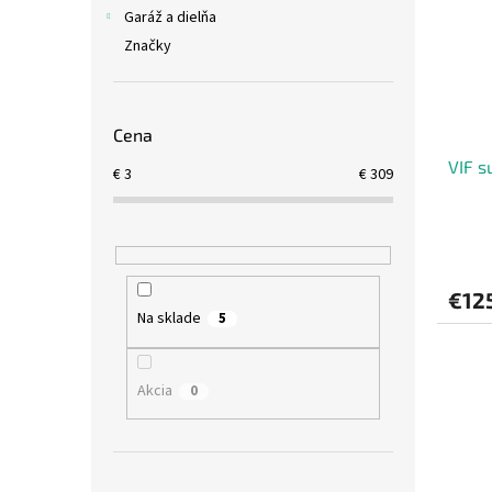
i
p
Garáž a dielňa
s
r
Značky
p
o
r
d
o
u
d
k
Cena
u
t
VIF s
k
o
€
3
€
309
t
v
o
v
€12
Na sklade
5
Akcia
0