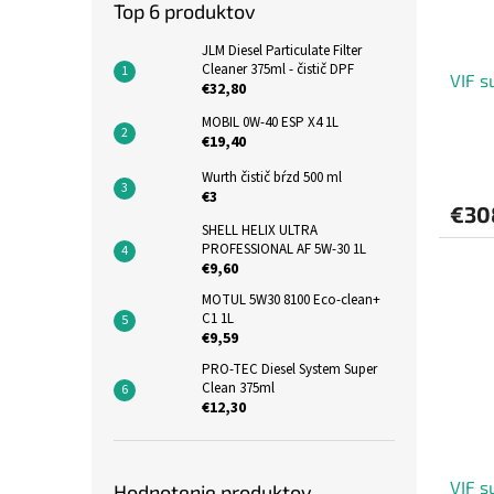
Top 6 produktov
JLM Diesel Particulate Filter
Cleaner 375ml - čistič DPF
VIF s
€32,80
MOBIL 0W-40 ESP X4 1L
€19,40
Wurth čistič bŕzd 500 ml
€3
€30
SHELL HELIX ULTRA
PROFESSIONAL AF 5W-30 1L
€9,60
MOTUL 5W30 8100 Eco-clean+
C1 1L
€9,59
PRO-TEC Diesel System Super
Clean 375ml
€12,30
VIF s
Hodnotenie produktov