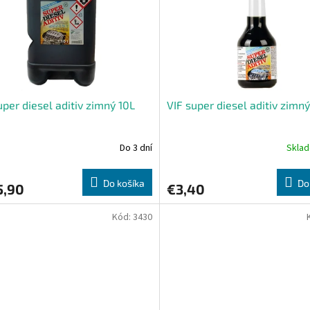
uper diesel aditiv zimný 10L
VIF super diesel aditiv zimn
Do 3 dní
Skla
Do košíka
Do
5,90
€3,40
Kód:
3430