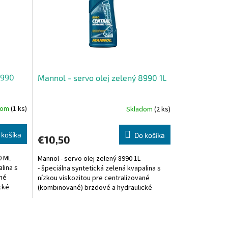
8990
Mannol - servo olej zelený 8990 1L
dom
(1 ks)
Skladom
(2 ks)
 košíka
Do košíka
€10,50
0 ML
Mannol - servo olej zelený 8990 1L
lina s
- špeciálna syntetická zelená kvapalina s
ané
nízkou viskozitou pre centralizované
cké
(kombinované) brzdové a hydraulické
systémy, posilňovače...