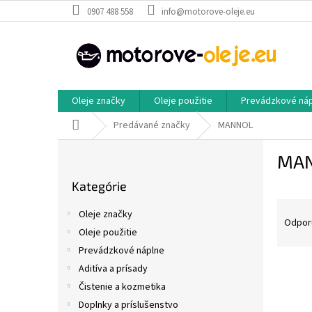
Prejsť
0907 488 558
info@motorove-oleje.eu
na
obsah
Oleje značky
Oleje použitie
Prevádzkové ná
Domov
Predávané značky
MANNOL
B
MA
o
Preskočiť
č
Kategórie
kategórie
n
R
ý
Oleje značky
a
p
Odpor
Oleje použitie
d
a
Prevádzkové náplne
e
n
V
n
e
Aditíva a prísady
ý
i
l
Čistenie a kozmetika
p
e
Doplnky a príslušenstvo