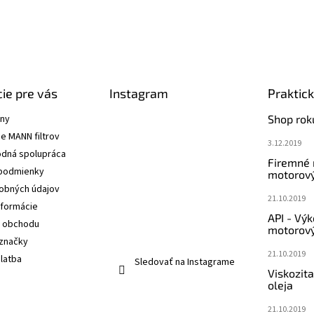
ie pre vás
Instagram
Praktic
ány
Shop rok
e MANN filtrov
3.12.2019
dná spolupráca
Firemné
podmienky
motorový
obných údajov
21.10.2019
nformácie
API - Vý
 obchodu
motorový
značky
21.10.2019
latba
Sledovať na Instagrame
Viskozit
oleja
21.10.2019