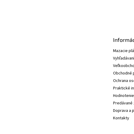
Informác
Mazacie pl
Vyhľadávani
Veľkoobcho
Obchodné 
Ochrana os
Praktické i
Hodnotenie
Predávané 
Doprava a p
Kontakty