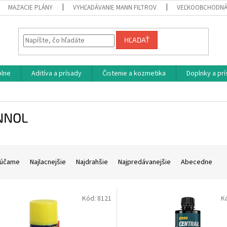
MAZACIE PLÁNY
VYHĽADÁVANIE MANN FILTROV
VEĽKOOBCHODNÁ
HĽADAŤ
plne
Aditíva a prísady
Čistenie a kozmetika
Doplnky a pr
NNOL
účame
Najlacnejšie
Najdrahšie
Najpredávanejšie
Abecedne
Kód:
8121
K