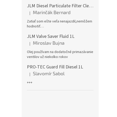
JLM Diesel Particulate Filter Cleaner 375ml - čistič DPF
Marinčák Bernard
|
Hodnotenie produktu je 5 z 5 hviezdičiek.
Zatiaľ som ešte veľa nenajazdil,nemôžem
hodnotiť…
JLM Valve Saver Fluid 1L
Miroslav Bujna
|
Hodnotenie produktu je 5 z 5 hviezdičiek.
Olej používam na dodatočné primazávanie
ventilov už niekolko rokov
PRO-TEC Guard Fill Diesel 1L
Slavomír Sabol
|
Hodnotenie produktu je 5 z 5 hviezdičiek.
+++