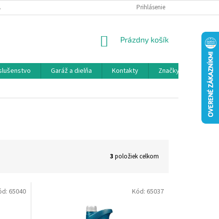
 SPOLUPRÁCA
OBCHODNÉ PODMIENKY
Prihlásenie
OCHRANA OSOBNÝCH ÚDAJ
NÁKUPNÝ
Prázdny košík
KOŠÍK
íslušenstvo
Garáž a dielňa
Kontakty
Značky
3
položiek celkom
ód:
65040
Kód:
65037