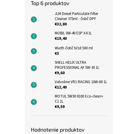
Top 6 produktov
JLM Diesel Particulate Filter
Cleaner 375ml - čistič DPF
€32,80
MOBIL 0W-40 ESP X4 1L
€19,40
Wurth čistič bŕzd 500 ml
€3
SHELL HELIX ULTRA
PROFESSIONAL AF 5W-30 1L
€9,60
Valvoline VR1 RACING 10W-60 1L
€12,40
MOTUL 5W30 8100 Eco-clean+
C1 1L
€9,59
Hodnotenie produktov