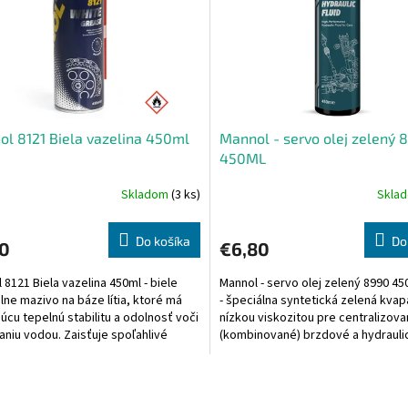
l 8121 Biela vazelina 450ml
Mannol - servo olej zelený 
450ML
Skladom
(3 ks)
Skla
Do košíka
Do
10
€6,80
 8121 Biela vazelina 450ml - biele
Mannol - servo olej zelený 8990 45
lne mazivo na báze lítia, ktoré má
- špeciálna syntetická zelená kvapa
júcu tepelnú stabilitu a odolnosť voči
nízkou viskozitou pre centralizov
niu vodou. Zaisťuje spoľahlivé
(kombinované) brzdové a hydrauli
e...
systémy,...
O
v