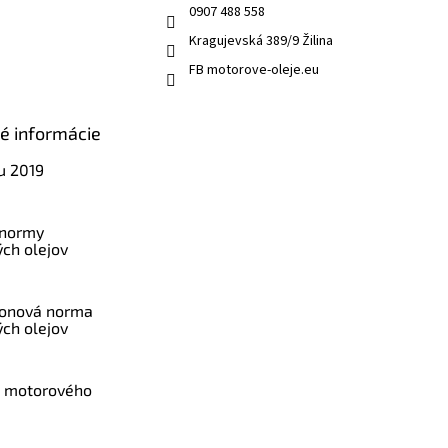
0907 488 558
Kragujevská 389/9 Žilina
FB motorove-oleje.eu
ké informácie
u 2019
 normy
ch olejov
konová norma
ch olejov
a motorového