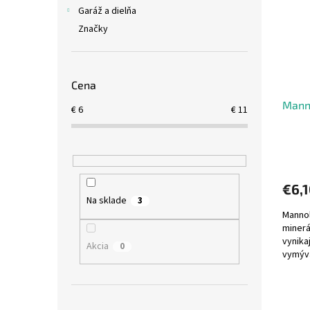
i
p
Garáž a dielňa
s
r
Značky
p
o
r
d
o
u
d
k
Cena
u
t
Manno
k
o
€
6
€
11
t
v
o
v
€6,
Na sklade
3
Mannol
minerá
vynika
Akcia
0
vymýva
mazani