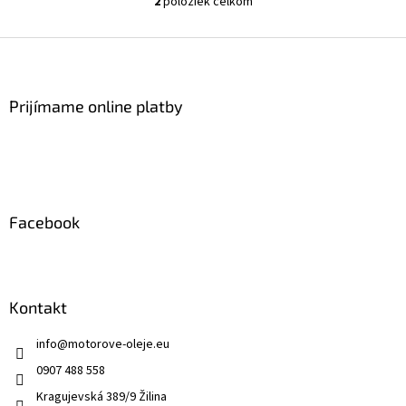
2
položiek celkom
O
v
l
Z
á
á
d
p
a
ä
Prijímame online platby
c
t
i
i
e
p
e
r
v
k
Facebook
y
v
ý
p
i
Kontakt
s
u
info
@
motorove-oleje.eu
0907 488 558
Kragujevská 389/9 Žilina