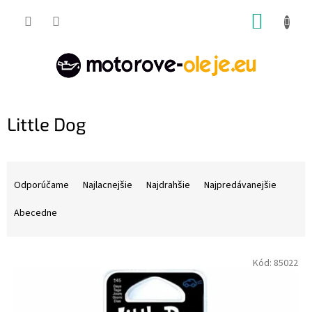
Prejsť
NÁKUP
na
obsah
KOŠÍK
Little Dog
R
a
Odporúčame
Najlacnejšie
Najdrahšie
Najpredávanejšie
d
e
Abecedne
n
i
V
e
Kód:
85022
ý
p
p
r
i
o