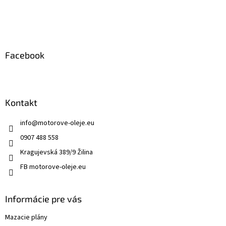
t
r
i
v
e
k
y
v
ý
Facebook
p
i
s
u
Kontakt
info
@
motorove-oleje.eu
0907 488 558
Kragujevská 389/9 Žilina
FB motorove-oleje.eu
Informácie pre vás
Mazacie plány