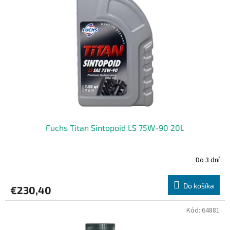
s
d
p
u
r
k
o
t
d
o
u
v
k
t
o
v
Fuchs Titan Sintopoid LS 75W-90 20L
Do 3 dní
Do košíka
€230,40
Kód:
64881