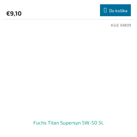
Do košíka
€9,10
Kód:
64809
Fuchs Titan Supersyn 5W-50 5L