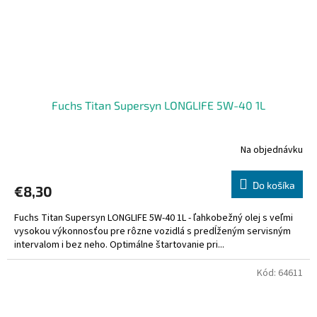
Fuchs Titan Supersyn LONGLIFE 5W-40 1L
Na objednávku
Do košíka
€8,30
Fuchs Titan Supersyn LONGLIFE 5W-40 1L - ľahkobežný olej s veľmi
vysokou výkonnosťou pre rôzne vozidlá s predĺženým servisným
intervalom i bez neho. Optimálne štartovanie pri...
Kód:
64611