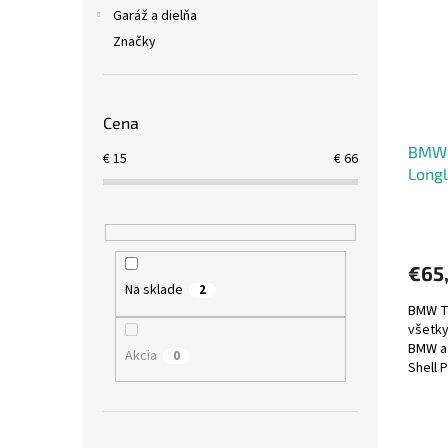
i
p
Garáž a dielňa
s
r
Značky
p
o
r
d
o
u
d
k
Cena
u
t
BMW 
k
o
€
15
€
66
Long
t
v
o
v
€65
Na sklade
2
BMW T
všetky
BMW a 
Akcia
0
Shell 
prelom