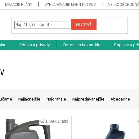
MAZACIE PLÁNY
VYHĽADÁVANIE MANN FILTROV
VEĽKOOBCHODNÁ
HĽADAŤ
plne
Aditíva a prísady
Čistenie a kozmetika
Doplnky a pr
W
účame
Najlacnejšie
Najdrahšie
Najpredávanejšie
Abecedne
Kód:
550075699