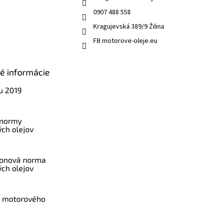
0907 488 558
Kragujevská 389/9 Žilina
FB motorove-oleje.eu
ké informácie
u 2019
 normy
ch olejov
konová norma
ch olejov
a motorového