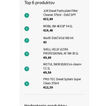
Top 6 produktov
JLM Diesel Particulate Filter
Cleaner 375ml - čistič DPF
€32,80
MOBIL 0W-40 ESP X4 1L
€19,40
Wurth čistič bŕzd 500 ml
€3
SHELL HELIX ULTRA
PROFESSIONAL AF 5W-30 1L
€9,60
MOTUL 5W30 8100 Eco-clean+
C1 1L
€9,59
PRO-TEC Diesel System Super
Clean 375ml
€12,30
Hodnotenie produktov