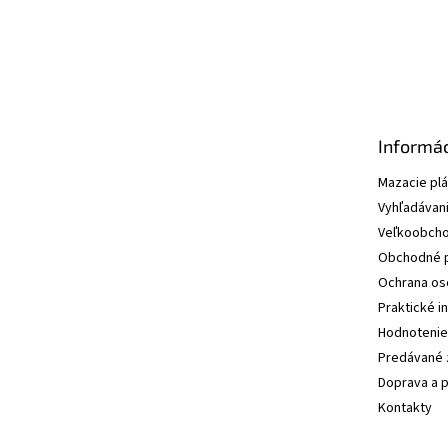
Informác
Mazacie pl
Vyhľadávani
Veľkoobcho
Obchodné 
Ochrana os
Praktické i
Hodnotenie
Predávané 
Doprava a p
Kontakty