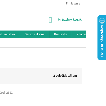
 SPOLUPRÁCA
OBCHODNÉ PODMIENKY
Prihlásenie
OCHRANA OSOBNÝCH ÚDAJ
NÁKUPNÝ
Prázdny košík
KOŠÍK
íslušenstvo
Garáž a dielňa
Kontakty
Značky
2
položiek celkom
Kód:
2591