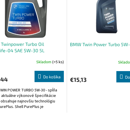
Twinpower Turbo Oil
BMW Twin Power Turbo 5W-
life-04 SAE 5W-30 5L
Skladom
(>5 ks)
Sklad
Do košíka
Do
,44
€15,13
WIN POWER TURBO 5W-30 - spĺňa
 aktuálne výkonové špecifikácie
obsahuje najnovšiu technológiu
PurePlus. Shell PurePlus je
ovou technológiou vo...
O
v