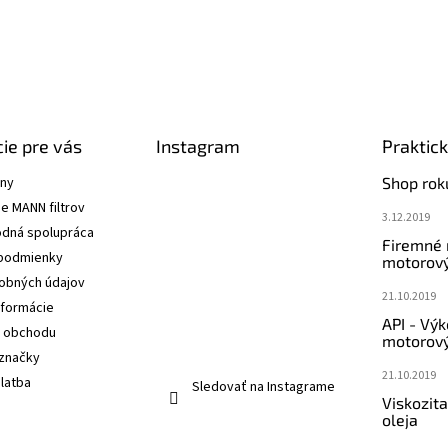
ie pre vás
Instagram
Praktic
ány
Shop rok
e MANN filtrov
3.12.2019
dná spolupráca
Firemné
podmienky
motorový
obných údajov
21.10.2019
nformácie
API - Vý
 obchodu
motorový
značky
21.10.2019
latba
Sledovať na Instagrame
Viskozit
oleja