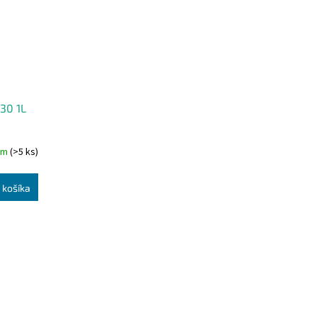
30 1L
om
(>5 ks)
 košíka