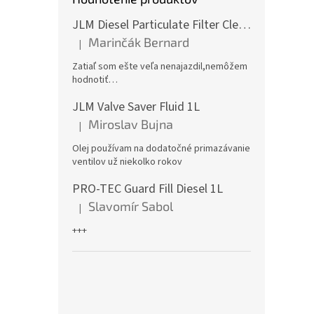
JLM Diesel Particulate Filter Cleaner 375ml - čistič DPF
Marinčák Bernard
|
Hodnotenie produktu je 5 z 5 hviezdičiek.
Zatiaľ som ešte veľa nenajazdil,nemôžem
hodnotiť…
JLM Valve Saver Fluid 1L
Miroslav Bujna
|
Hodnotenie produktu je 5 z 5 hviezdičiek.
Olej používam na dodatočné primazávanie
ventilov už niekolko rokov
PRO-TEC Guard Fill Diesel 1L
Slavomír Sabol
|
Hodnotenie produktu je 5 z 5 hviezdičiek.
+++