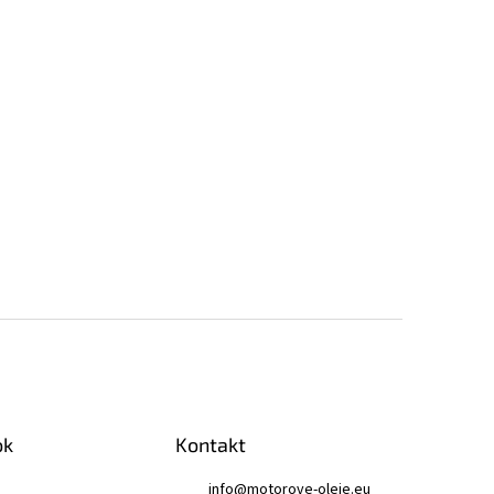
ok
Kontakt
info
@
motorove-oleje.eu