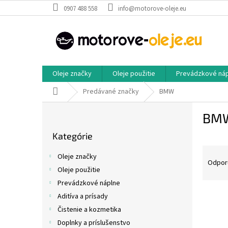
Prejsť
0907 488 558
info@motorove-oleje.eu
na
obsah
Oleje značky
Oleje použitie
Prevádzkové ná
Domov
Predávané značky
BMW
B
BM
o
Preskočiť
č
Kategórie
kategórie
n
R
ý
Oleje značky
a
p
Odpor
Oleje použitie
d
a
Prevádzkové náplne
e
n
V
n
e
Aditíva a prísady
ý
i
l
Čistenie a kozmetika
p
e
Doplnky a príslušenstvo