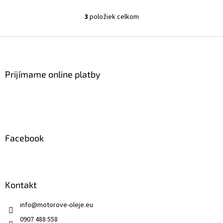
3
položiek celkom
O
v
l
Z
á
á
d
p
a
ä
Prijímame online platby
c
t
i
i
e
p
e
r
v
k
Facebook
y
v
ý
p
i
Kontakt
s
u
info
@
motorove-oleje.eu
0907 488 558