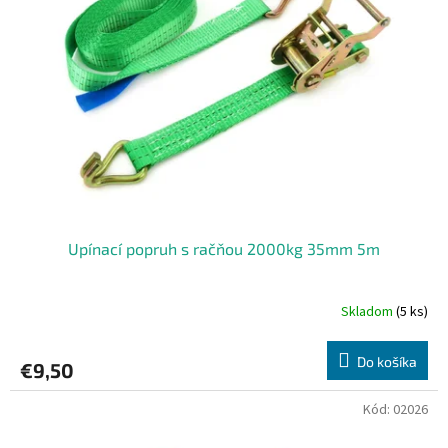
s
d
p
u
r
k
o
t
d
o
u
v
k
t
o
v
Upínací popruh s račňou 2000kg 35mm 5m
Skladom
(5 ks)
Do košíka
€9,50
Kód:
02026