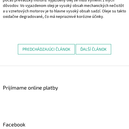
počas prevádzky motoru. Vyjazdený olej se musí vymenit z iných
dôvodov. Vo vyjazdenom oleji je vysoký obsah mechanických nečistôt
a u vznetových motorov je to hlavne vysoký obsah sadzí. Oleje su takto
oxidačne degradované, čo má nepriaznivé korózne účinky.
PREDCHÁDZAJÚCI ČLÁNOK
ĎALŠÍ ČLÁNOK
Z
á
p
ä
Prijímame online platby
t
i
e
Facebook