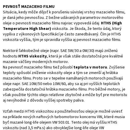
PEVNOSŤ MAZACIEHO FILMU
Situácia, kedy môže dôjsť k porušeniu súvislej vrstvy mazacieho filmu,
je daná jeho pevnosťou. Z bežne udávaných parametrov motorového
oleje o pevnosti mazacieho filmu najviac vypovedá údaj
HTHS (High
Temperature High Shear)
viskozita. Je škoda, že tento údaj, ktorý
vyplíva z výkonových špecifikácí je často zanedbávaný. Čím je HTHS
viskozita vyššia, tým je spravidla vyššia aj pevnost mazacieho filmu.
Niektoré ľahkobežné oleje (napr. SAE 5W/30 a 0W/30) majú zníženú
hodnotu
HTHS viskozity
, která je však stále dostatočná pre kvalitné
mazanie väčšiny moderných motorov.
Na pevnosť mazacieho filmu tiež pôsobí
teplota v motoru
. Zvýšenie
teploty spôsobí zníženie viskozity oleje a tým se zmenší aj hrúbka
mazacieho filmu. Proto se v tepelne namáhaných motoroch používajú
oleje napr. SAE 10W/50 nebo 10W/60, aby sa aj pri vyšších teplotách
zabezpečila dostatočná hrúbka mazacieho filmu. Pro běžné motory, je
však použitie týchto olejo relatívne zbytočné a môže byť pre motoristu
aj nevýhodné z dôvodu vyššej spotreby paliva.
Vzťah medzi HTHS viskozitou a použiteľnosťou oleja je možné uviesť
na príklade nových naftových turbomotorov koncernu VW, které musia
byť mazané long-life olejem VW 503.01. Tento olej má vyššiu HTHS
viskozitu (nad 3,5 mPa.s) ako obvyklejšie long-life oleje VW