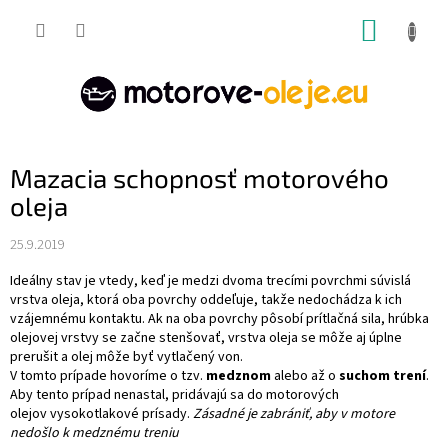
Prejsť
NÁKUP
na
obsah
KOŠÍK
Mazacia schopnosť motorového
oleja
25.9.2019
Ideálny stav je vtedy, keď je medzi dvoma trecími povrchmi súvislá
vrstva oleja, ktorá oba povrchy oddeľuje, takže nedochádza k ich
vzájemnému kontaktu. Ak na oba povrchy pôsobí prítlačná sila, hrúbka
olejovej vrstvy se začne stenšovať, vrstva oleja se môže aj úplne
prerušit a olej môže byť vytlačený von.
V tomto prípade hovoríme o tzv.
medznom
alebo až o
suchom trení
.
Aby tento prípad nenastal, pridávajú sa do motorových
olejov vysokotlakové prísady.
Zásadné je zabrániť, aby v motore
nedošlo k medznému treniu