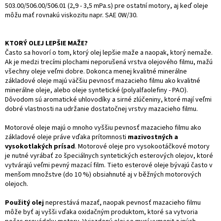
503.00/506.00/506.01 (2,9 - 3,5 mPa.s) pre ostatní motory, aj keď oleje
môžu mať rovnakú viskozitu napr. SAE 0W/30.
KTORÝ OLEJ LEPŠIE MAŽE?
Často sa hovorí o tom, ktorý olej lepšie maže a naopak, ktorý nemaže.
Ak je medzi trecími plochami neporušená vrstva olejového filmu, mažú
všechny oleje veľmi dobre. Dokonca menej kvalitné minerálne
základové oleje majú väčšiu pevnosť mazacieho filmu ako kvalitné
minerálne oleje, alebo oleje syntetické (polyalfaolefiny - PAO).
Dôvodom sú aromatické uhlovodíky a sirné zlúčeniny, ktoré mají veľmi
dobré vlastnosti na udržanie dostatočnej vrstvy mazacieho filmu.
Motorové oleje majú o mnoho vyššiu pevnosť mazacieho filmu ako
základové oleje práve vďaka prítomnosti
mazivostných a
vysokotlakých prísad
. Motorové oleje pro vysokootáčkové motory
je nutné vyrábať zo špeciálnych syntetických esterových olejov, ktoré
vytvárajú veľmi pevný mazací film. Tieto esterové oleje bývajú často v
menšom množstve (do 10 %) obsiahnuté aj v běžných motorových
olejoch.
Použitý olej
neprestává mazať, naopak pevnosť mazacieho filmu
môže byť aj vyšši vďaka oxidačným produktom, ktoré sa vytvoria