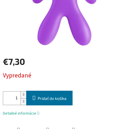
€7,30
Jednotková
Vypredané
cena:
Pridať do košíka
Detailné informácie