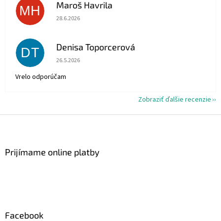
Maroš Havrila
MH
Hodnotenie obchodu je 5 z 5 hviezdičiek.
28.6.2026
Denisa Toporcerová
DT
Hodnotenie obchodu je 5 z 5 hviezdičiek.
26.5.2026
Vrelo odporúčam
Zobraziť ďalšie recenzie
Z
á
p
ä
Prijímame online platby
t
i
e
Facebook