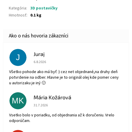
Kategória
:
3D postavičky
Hmotnosť
:
0.1 kg
Juraj
J
Hodnotenie obchodu je 5 z 5 hviezdičiek.
6.8.2026
Všetko pohode ako má byť :) cez net objednané,na druhy deň
potvrdenie na odber. Hlavne je to originál olej kde pomer ceny
u autorizaku je iný 🙂
Mária Kožárová
MK
Hodnotenie obchodu je 5 z 5 hviezdičiek.
31.7.2026
Vsetko bolo v poriadku, od objednania až k doručeniu. Vrelo
odporúčam.