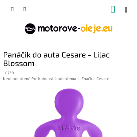
Prejsť
NÁKUP
na
obsah
KOŠÍK
Panáčik do auta Cesare - Lilac
Blossom
10759
Priemerné
Neohodnotené
Podrobnosti hodnotenia
Značka:
Cesare
hodnotenie
produktu
je
0,0
z
5
hviezdičiek.