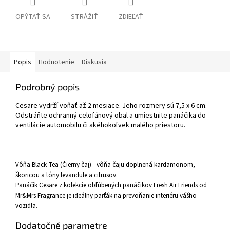
OPÝTAŤ SA
STRÁŽIŤ
ZDIEĽAŤ
Popis
Hodnotenie
Diskusia
Podrobný popis
Cesare vydrží voňať až 2 mesiace. Jeho rozmery sú 7,5 x 6 cm.
Odstráňte ochranný celofánový obal a umiestnite panáčika do
ventilácie automobilu či akéhokoľvek malého priestoru.
Vôňa Black Tea (Čierny čaj) - vôňa čaju doplnená kardamonom,
škoricou a tóny levandule a citrusov.
Panáčik Cesare z kolekcie obľúbených panáčikov Fresh Air Friends od
Mr&Mrs Fragrance je ideálny parťák na prevoňanie interiéru vášho
vozidla.
Dodatočné parametre