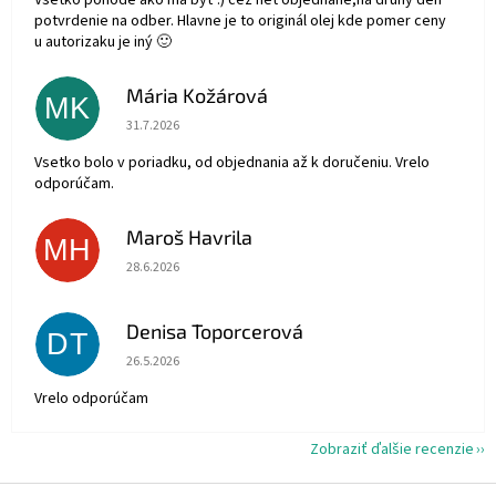
Všetko pohode ako má byť :) cez net objednané,na druhy deň
potvrdenie na odber. Hlavne je to originál olej kde pomer ceny
u autorizaku je iný 🙂
Mária Kožárová
MK
Hodnotenie obchodu je 5 z 5 hviezdičiek.
31.7.2026
Vsetko bolo v poriadku, od objednania až k doručeniu. Vrelo
odporúčam.
Maroš Havrila
MH
Hodnotenie obchodu je 5 z 5 hviezdičiek.
28.6.2026
Denisa Toporcerová
DT
Hodnotenie obchodu je 5 z 5 hviezdičiek.
26.5.2026
Vrelo odporúčam
Zobraziť ďalšie recenzie
Z