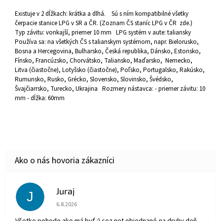
Existuje v 2 dĺžkach: krátka a dlhá. Sú s ním kompatibilné všetky
čerpacie stanice LPG v SR a ČR. (Zoznam ČS staníc LPG v ČR zde.)
Typ závitu: vonkajší, priemer 10 mm LPG systém v aute: taliansky
Používa sa: na všetkých ČS s talianskym systémom, napr. Bielorusko,
Bosna a Hercegovina, Bulharsko, Česká republika, Dánsko, Estonsko,
Fínsko, Francúzsko, Chorvátsko, Taliansko, Maďarsko, Nemecko,
Litva (čiastočne), Lotyšsko (čiastočne), Poľsko, Portugalsko, Rakúsko,
Rumunsko, Rusko, Grécko, Slovensko, Slovinsko, Švédsko,
Švajčiarrsko, Turecko, Ukrajina Rozmery nástavca: - priemer závitu: 10
mm - dĺžka: 60mm
Juraj
J
Hodnotenie obchodu je 5 z 5 hviezdičiek.
6.8.2026