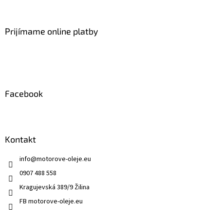
á
p
ä
Prijímame online platby
t
i
e
Facebook
Kontakt
info
@
motorove-oleje.eu
0907 488 558
Kragujevská 389/9 Žilina
FB motorove-oleje.eu