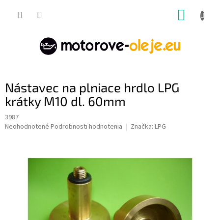
Prejsť
NÁKUP
na
obsah
KOŠÍK
Nástavec na plniace hrdlo LPG
krátky M10 dl. 60mm
3987
Priemerné
Neohodnotené
Podrobnosti hodnotenia
Značka:
LPG
hodnotenie
produktu
je
0,0
z
5
hviezdičiek.