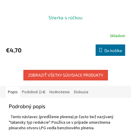
Stierka s rúčkou
Skladom
€4,70
Do košíka
ZOBRAZIŤ VŠETKY SÚVISIACE PRODUKTY
Popis
Podobné (14)
Hodnotenie
Diskusia
Podrobný popis
Tento nástavec (predĺženie plnenia) je často tiež nazývaný
"taliansky typ redukcie". Používa se v prípade umiestnenia
plniaceho otvoru LPG vedla benzínového plnenia.