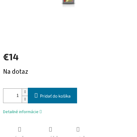
€14
Jednotková
Na dotaz
cena:
Pridať do košíka
Detailné informácie