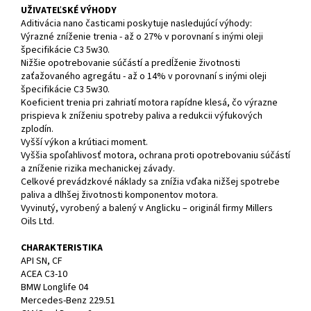
UŽIVATEĽSKÉ VÝHODY
Aditivácia nano časticami poskytuje nasledujúcí výhody:
Výrazné zníženie trenia - až o 27% v porovnaní s inými oleji
špecifikácie C3 5w30.
Nižšie opotrebovanie súčástí a predĺženie životnosti
zaťažovaného agregátu - až o 14% v porovnaní s inými oleji
špecifikácie C3 5w30.
Koeficient trenia pri zahriatí motora rapídne klesá, čo výrazne
prispieva k zníženiu spotreby paliva a redukcii výfukových
zplodín.
Vyšší výkon a krútiaci moment.
Vyššia spoľahlivosť motora, ochrana proti opotrebovaniu súčástí
a zníženie rizika mechanickej závady.
Celkové prevádzkové náklady sa znížia vďaka nižšej spotrebe
paliva a dlhšej životnosti komponentov motora.
Vyvinutý, vyrobený a balený v Anglicku – originál firmy Millers
Oils Ltd.
CHARAKTERISTIKA
API SN, CF
ACEA C3-10
BMW Longlife 04
Mercedes-Benz 229.51