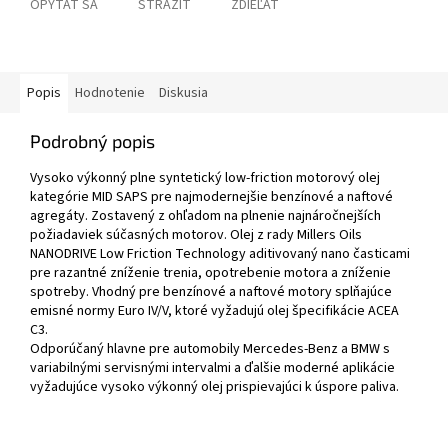
OPÝTAŤ SA
STRÁŽIŤ
ZDIEĽAŤ
Popis
Hodnotenie
Diskusia
Podrobný popis
Vysoko výkonný plne syntetický low-friction motorový olej
kategórie MID SAPS pre najmodernejšie benzínové a naftové
agregáty. Zostavený z ohľadom na plnenie najnáročnejších
požiadaviek súčasných motorov. Olej z rady Millers Oils
NANODRIVE Low Friction Technology aditivovaný nano časticami
pre razantné zníženie trenia, opotrebenie motora a zníženie
spotreby. Vhodný pre benzínové a naftové motory splňajúce
emisné normy Euro IV/V, ktoré vyžadujú olej špecifikácie ACEA
C3.
Odporúčaný hlavne pre automobily Mercedes-Benz a BMW s
variabilnými servisnými intervalmi a ďalšie moderné aplikácie
vyžadujúce vysoko výkonný olej prispievajúci k úspore paliva.