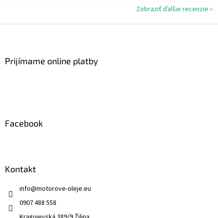
Zobraziť ďalšie recenzie
Z
á
p
ä
Prijímame online platby
t
i
e
Facebook
Kontakt
info
@
motorove-oleje.eu
0907 488 558
Kragujevská 389/9 Žilina