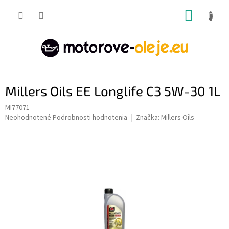
Prejsť
NÁKUP
na
obsah
KOŠÍK
Millers Oils EE Longlife C3 5W-30 1L
MI77071
Priemerné
Neohodnotené
Podrobnosti hodnotenia
Značka:
Millers Oils
hodnotenie
produktu
je
0,0
z
5
hviezdičiek.