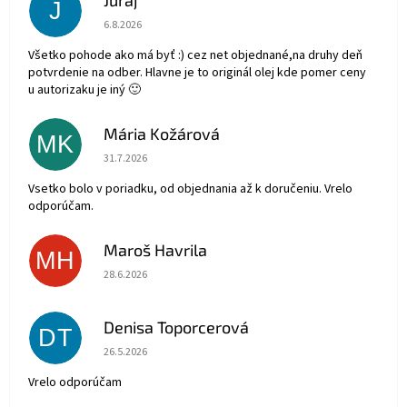
Juraj
J
Hodnotenie obchodu je 5 z 5 hviezdičiek.
6.8.2026
Všetko pohode ako má byť :) cez net objednané,na druhy deň
potvrdenie na odber. Hlavne je to originál olej kde pomer ceny
u autorizaku je iný 🙂
Mária Kožárová
MK
Hodnotenie obchodu je 5 z 5 hviezdičiek.
31.7.2026
Vsetko bolo v poriadku, od objednania až k doručeniu. Vrelo
odporúčam.
Maroš Havrila
MH
Hodnotenie obchodu je 5 z 5 hviezdičiek.
28.6.2026
Denisa Toporcerová
DT
Hodnotenie obchodu je 5 z 5 hviezdičiek.
26.5.2026
Vrelo odporúčam