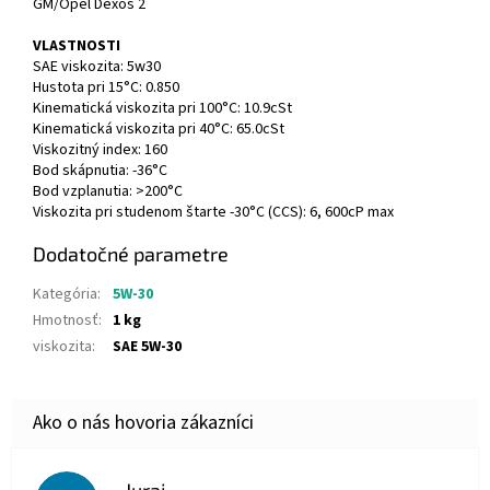
GM/Opel Dexos 2
VLASTNOSTI
SAE viskozita: 5w30
Hustota pri 15°C: 0.850
Kinematická viskozita pri 100°C: 10.9cSt
Kinematická viskozita pri 40°C: 65.0cSt
Viskozitný index: 160
Bod skápnutia: -36°C
Bod vzplanutia: >200°C
Viskozita pri studenom štarte -30°C (CCS): 6, 600cP max
Dodatočné parametre
Kategória
:
5W-30
Hmotnosť
:
1 kg
viskozita
:
SAE 5W-30