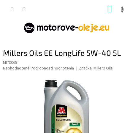
Prejsť
NÁKUP
na
obsah
KOŠÍK
Millers Oils EE LongLife 5W-40 5L
MI78065
Priemerné
Neohodnotené
Podrobnosti hodnotenia
Značka:
Millers Oils
hodnotenie
produktu
je
0,0
z
5
hviezdičiek.