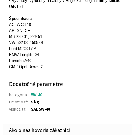
• Vyvinutý, vyrobený a balený v Anglicku – originál firmy Millers
Oils Ltd.
Špecifikácia
ACEA C3-10
API SN, CF
MB 229.31, 229.51
VW 502 00 / 505 01
Ford M2C917-A
BMW Longlife 04
Porsche A40
GM / Opel Dexos 2
Dodatočné parametre
Kategória
:
5W-40
Hmotnosť
:
5 kg
viskozita
:
SAE 5W-40