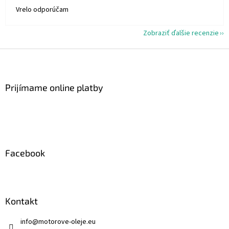
Vrelo odporúčam
Zobraziť ďalšie recenzie
Z
á
p
ä
Prijímame online platby
t
i
e
Facebook
Kontakt
info
@
motorove-oleje.eu