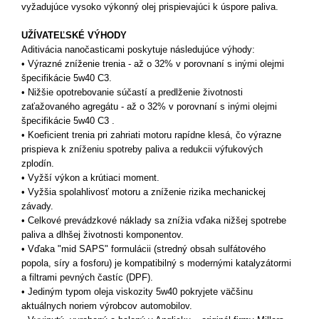
vyžadujúce vysoko výkonný olej prispievajúci k úspore paliva.
UŽÍVATEĽSKÉ VÝHODY
Aditivácia nanočasticami poskytuje následujúce výhody:
• Výrazné zníženie trenia - až o 32% v porovnaní s inými olejmi
špecifikácie 5w40 C3.
• Nižšie opotrebovanie súčastí a predlženie životnosti
zaťažovaného agregátu - až o 32% v porovnaní s inými olejmi
špecifikácie 5w40 C3 .
• Koeficient trenia pri zahriati motoru rapídne klesá, čo výrazne
prispieva k zníženiu spotreby paliva a redukcii výfukových
zplodín.
• Vyžší výkon a krútiaci moment.
• Vyžšia spolahlivosť motoru a zníženie rizika mechanickej
závady.
• Celkové prevádzkové náklady sa znížia vďaka nižšej spotrebe
paliva a dlhšej životnosti komponentov.
• Vďaka "mid SAPS" formulácii (stredný obsah sulfátového
popola, síry a fosforu) je kompatibilný s modernými katalyzátormi
a filtrami pevných častíc (DPF).
• Jediným typom oleja viskozity 5w40 pokryjete väčšinu
aktuálnych noriem výrobcov automobilov.