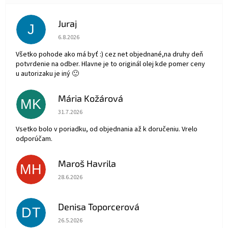
Juraj
J
Hodnotenie obchodu je 5 z 5 hviezdičiek.
6.8.2026
Všetko pohode ako má byť :) cez net objednané,na druhy deň
potvrdenie na odber. Hlavne je to originál olej kde pomer ceny
u autorizaku je iný 🙂
Mária Kožárová
MK
Hodnotenie obchodu je 5 z 5 hviezdičiek.
31.7.2026
Vsetko bolo v poriadku, od objednania až k doručeniu. Vrelo
odporúčam.
Maroš Havrila
MH
Hodnotenie obchodu je 5 z 5 hviezdičiek.
28.6.2026
Denisa Toporcerová
DT
Hodnotenie obchodu je 5 z 5 hviezdičiek.
26.5.2026