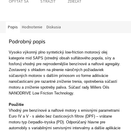
OPÝTAŤ SA
STRÁŽIŤ
ZDIEĽAŤ
Popis
Hodnotenie
Diskusia
Podrobný popis
Vysoko výkonný plno syntetický low-friction motorový olej
kategorie mid SAPS (stredný obsah sulfátového popola, síry a
fosforu) vhodný pre nejmodernějšie benzínové a naftové agregáty.
Zostavený s ohladom na plnenie náročných požiadaviek
súčasných motorov s dalším prínosom vo forme aditivácie
nanočasticami pre razantné zníženie trenia, opotrebenia súčastí
motoru a zníženie spotreby paliva. Súčasť rady Millers Oils
NANODRIVE Low Friction Technology.
Použitie
Vhodný pre benzínové a naftové motory s emisnými parametrami
Euro IV a V - s alebo bez časticových filtrov (DPF) – vrátane
motoru typ čerpadlo–tryska (PD). Odporúčaný hlavne pre
automobily s variabilnými servisnými intervalmy a dalšie aplikácie