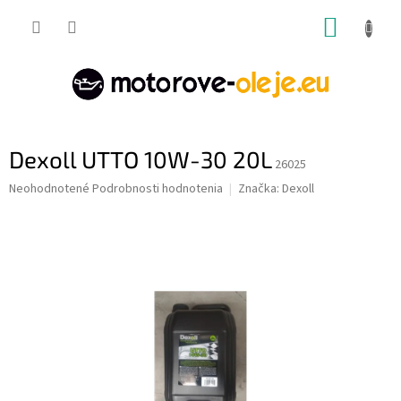
Prejsť
NÁKUP
na
obsah
KOŠÍK
Dexoll UTTO 10W-30 20L
26025
Priemerné
Neohodnotené
Podrobnosti hodnotenia
Značka:
Dexoll
hodnotenie
produktu
je
0,0
z
5
hviezdičiek.