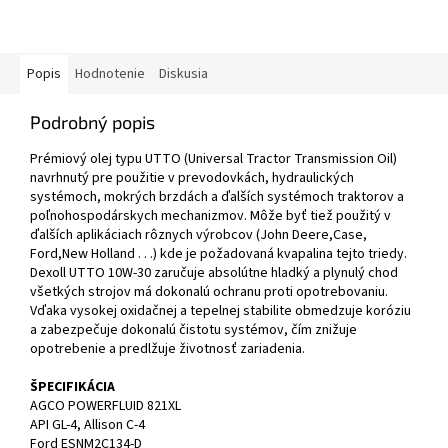
Popis
Hodnotenie
Diskusia
Podrobný popis
Prémiový olej typu UTTO (Universal Tractor Transmission Oil)
navrhnutý pre použitie v prevodovkách, hydraulických
systémoch, mokrých brzdách a ďalších systémoch traktorov a
poľnohospodárskych mechanizmov. Môže byť tiež použitý v
ďalších aplikáciach rôznych výrobcov (John Deere,Case,
Ford,New Holland . . .) kde je požadovaná kvapalina tejto triedy.
Dexoll UTTO 10W-30 zaručuje absolútne hladký a plynulý chod
všetkých strojov má dokonalú ochranu proti opotrebovaniu.
Vďaka vysokej oxidačnej a tepelnej stabilite obmedzuje koróziu
a zabezpečuje dokonalú čistotu systémov, čím znižuje
opotrebenie a predlžuje životnosť zariadenia.
ŠPECIFIKÁCIA
AGCO POWERFLUID 821XL
API GL-4, Allison C-4
Ford ESNM2C134-D