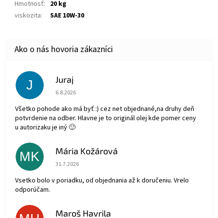
Hmotnosť
:
20 kg
viskozita
:
SAE 10W-30
Juraj
J
Hodnotenie obchodu je 5 z 5 hviezdičiek.
6.8.2026
Všetko pohode ako má byť :) cez net objednané,na druhy deň
potvrdenie na odber. Hlavne je to originál olej kde pomer ceny
u autorizaku je iný 🙂
Mária Kožárová
MK
Hodnotenie obchodu je 5 z 5 hviezdičiek.
31.7.2026
Vsetko bolo v poriadku, od objednania až k doručeniu. Vrelo
odporúčam.
Maroš Havrila