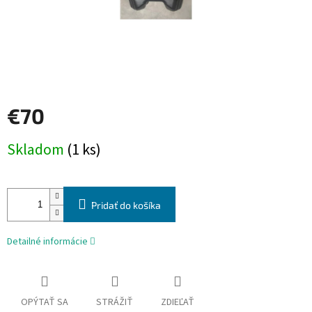
€70
Jednotková
Skladom
(1 ks)
cena:
Pridať do košíka
Detailné informácie
OPÝTAŤ SA
STRÁŽIŤ
ZDIEĽAŤ